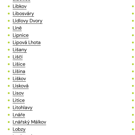
Libkov
Libosváry
Lídlovy Dvory
Líně
Lipnice
Lipová Lhota
Lišany
Liščí
Lišice
Líšina
Liškov
Lísková
Lisov
Litice
Litohlavy
Lnáře
Lnářský Málkov
Lobzy