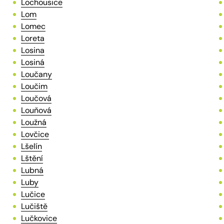
Lochousice
Lom
Lomec
Loreta
Losina
Losiná
Loučany
Loučim
Loučová
Louňová
Loužná
Lovčice
Lšelín
Lštění
Lubná
Luby
Lučice
Lučiště
Lučkovice