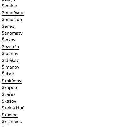
Semice
Semněvice
Semošice
Senec
Senomaty
Šerkov
Sezemín
Šibanov
Šidlákov
Šimanov
Šitboř
Skaličany
Skapce
Skařez
Skašov
Skelná Huť
Skočice
Skránčice