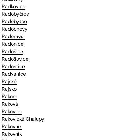
Radkovice
Radobyčice
Radobytce
Radochovy
Radomyšl
Radonice
Radošice
Radošovice
Radostice
Radvanice
Rajské
Rajsko
Řakom
Raková
Rakovice
Rakovické Chalupy
Rakovník
Rakovník