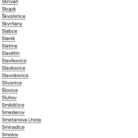
Skřivaň
Skupá
Škvořetice
Skvrňany
Slabce
Slaník
Slatina
Slavětín
Slavíkovice
Slavkovice
Slavošovice
Slivonice
Šlovice
Sluhov
Smědčice
Smederov
Smetanova Lhota
Smiradice
Smolov