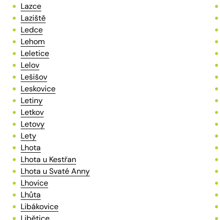
Lazce
Laziště
Ledce
Lehom
Leletice
Lelov
Lešišov
Leskovice
Letiny
Letkov
Letovy
Lety
Lhota
Lhota u Kestřan
Lhota u Svaté Anny
Lhovice
Lhůta
Libákovice
Libětice