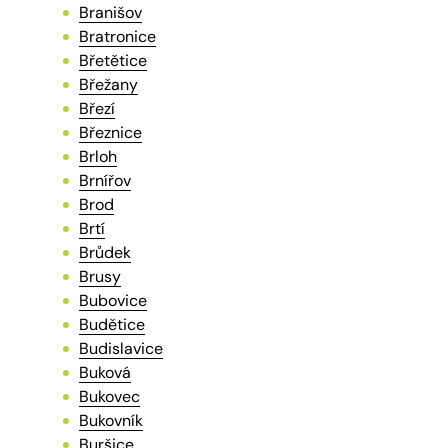
Branišov
Bratronice
Břetětice
Břežany
Březí
Březnice
Brloh
Brnířov
Brod
Brtí
Brůdek
Brusy
Bubovice
Budětice
Budislavice
Buková
Bukovec
Bukovník
Buršice