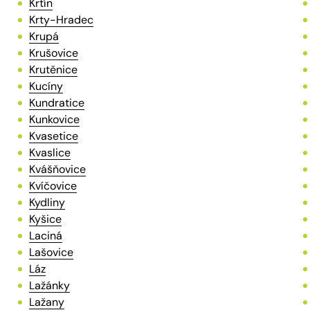
Krtín
Krty-Hradec
Krupá
Krušovice
Krutěnice
Kucíny
Kundratice
Kunkovice
Kvasetice
Kvaslice
Kvášňovice
Kvíčovice
Kydliny
Kyšice
Laciná
Lašovice
Láz
Lažánky
Lažany