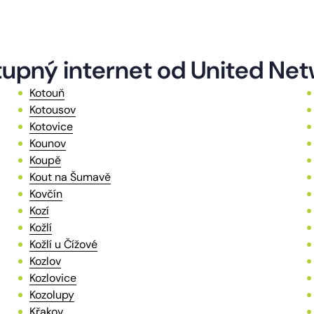
tupný internet od United Ne
Kotouň
Kotousov
Kotovice
Kounov
Koupě
Kout na Šumavě
Kovčín
Kozí
Kožlí
Kožlí u Čížové
Kozlov
Kozlovice
Kozolupy
Křakov