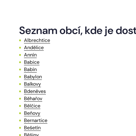
Seznam obcí, kde je dos
Albrechtice
Andělice
Annín
Babice
Babín
Babylon
Balkovy
Bdeněves
Běhařov
Bělčice
Beňovy
Bernartice
Bešetín
Běšiny