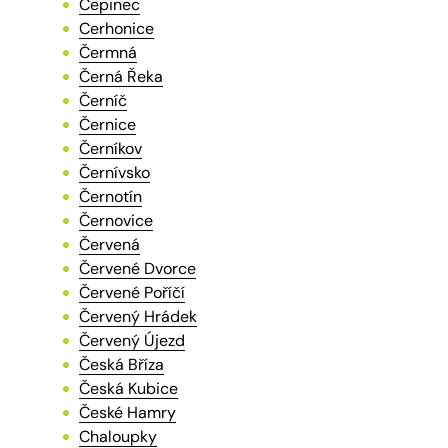
Čepinec
Cerhonice
Čermná
Černá Řeka
Černíč
Černice
Černíkov
Černívsko
Černotín
Černovice
Červená
Červené Dvorce
Červené Poříčí
Červený Hrádek
Červený Újezd
Česká Bříza
Česká Kubice
České Hamry
Chaloupky