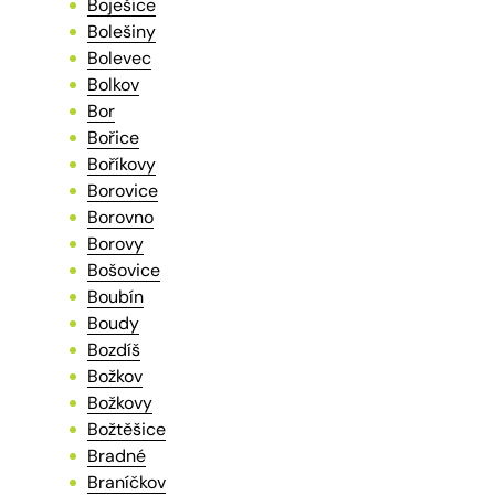
Boješice
Bolešiny
Bolevec
Bolkov
Bor
Bořice
Boříkovy
Borovice
Borovno
Borovy
Bošovice
Boubín
Boudy
Bozdíš
Božkov
Božkovy
Božtěšice
Bradné
Braníčkov