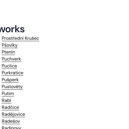
tworks
Prostřední Krušec
Pšovlky
Ptenín
Puchverk
Puclice
Purkratice
Pušperk
Pustověty
Putim
Rabí
Radčice
Radějovice
Radešov
Radinovy