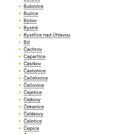
Bušovice
Buzice
Býšov
Bystré
Bystřice nad Úhlavou
Bzí
Čachrov
Capartice
Částkov
Častonice
Čečelovice
Čečovice
Čejetice
Čejkovy
Čekanice
Čelákovy
Čeletice
Čepice