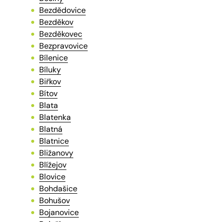
Bezdědovice
Bezděkov
Bezděkovec
Bezpravovice
Bílenice
Bíluky
Biřkov
Bítov
Blata
Blatenka
Blatná
Blatnice
Bližanovy
Blížejov
Blovice
Bohdašice
Bohušov
Bojanovice