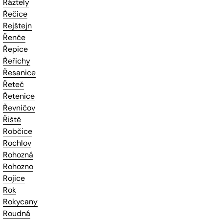
Ráztely
Řečice
Rejštejn
Řenče
Řepice
Řeřichy
Řesanice
Řeteč
Řetenice
Řevničov
Řiště
Robčice
Rochlov
Rohozná
Rohozno
Rojice
Rok
Rokycany
Roudná