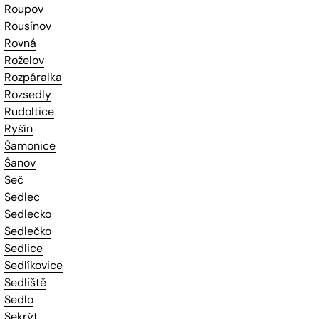
Roupov
Rousínov
Rovná
Roželov
Rozpáralka
Rozsedly
Rudoltice
Ryšín
Šamonice
Šanov
Seč
Sedlec
Sedlecko
Sedlečko
Sedlice
Sedlíkovice
Sedliště
Sedlo
Sekrýt