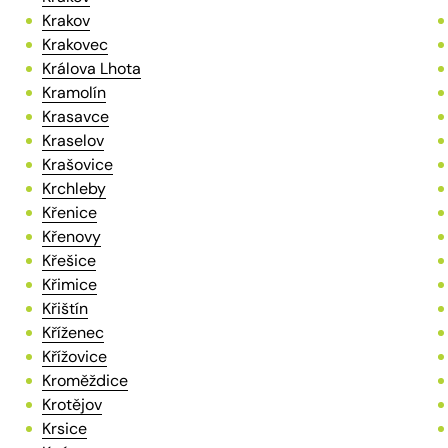
Krakov
Krakovec
Králova Lhota
Kramolín
Krasavce
Kraselov
Krašovice
Krchleby
Křenice
Křenovy
Křešice
Křimice
Křištín
Kříženec
Křížovice
Kroměždice
Krotějov
Krsice