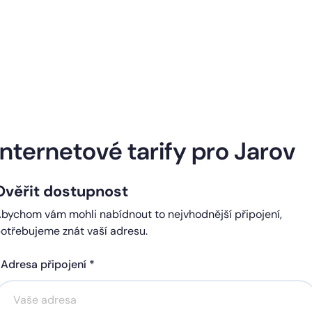
Naše internetové tarify
Internetové tarify pro Jarov
Ověřit dostupnost
ndard
Comfort
bychom vám mohli nabídnout to nejvhodnější připojení,
0 Kč
450 Kč
otřebujeme znát vaší adresu.
čně
měsíčně
Adresa připojení *
Akce na 6 měsíců
Akce na 6 měsíců
zdarma
zdarma