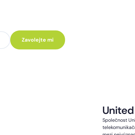
te poradit jak
 Vám rádi ozveme.
te kontaktováni s obchodní nabídkou.
United
Společnost Uni
telekomunikačn
mezi nejvýzna