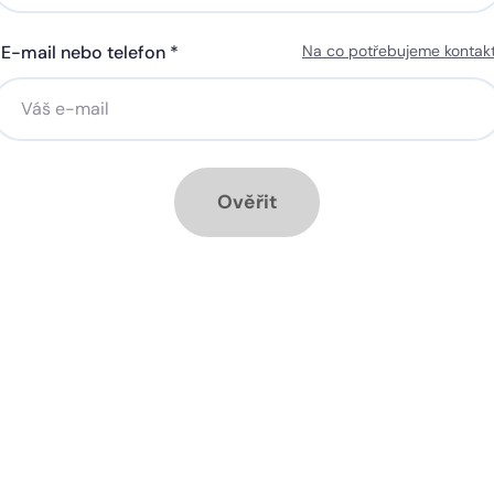
E-mail nebo telefon *
Na co potřebujeme kontak
ná gigabitová WiFi za 50 Kč
Silná gigabitová WiFi za 50
síčně
měsíčně
stalace přípojky ZDARMA
Instalace přípojky ZDARM
ěsíc ZDARMA při ročním
1 měsíc ZDARMA při roční
dplatném
předplatném
Ověřit
ové služby k tarifu:
Doplňkové služby k tarifu:
trá televize SledováníTV nebo
Chytrá televize SledováníT
ink Live TV
Skylink Live TV
zpečná síť za 29 Kč měsíčně
Bezpečná síť za 29 Kč mě
 umožňuje sledování HD
Ideální tarif pro celou ro
 a dobře vám poslouží
užijete si streamovací s
klad i při práci z
na všech vašich zařízen