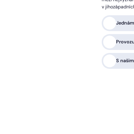
v jihozápadníc
Jednáme
Provoz
S našim
a vás zařídíme