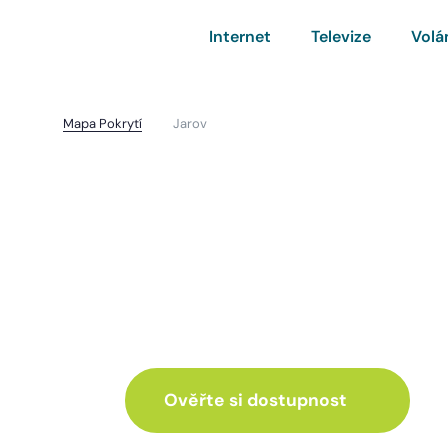
Internet
Televize
Volá
Mapa Pokrytí
Jarov
Jarov
I pro vás máme inte
ve skvělé nabídce
Ověřte si dostupnost