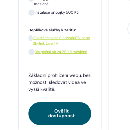
měsíčně
Instalace přípojky 500 Kč
Sil
mě
Doplňkové služby k tarifu:
In
Chytrá televize SledováníTV nebo
Skylink Live TV
1 m
pře
Bezpečná síť za 29 Kč měsíčně
Doplňk
Základní prohlížení webu, bez
Chy
Skyl
možnosti sledovat videa ve
vyšší kvalitě.
Be
Ověřit
Tarif
dostupnost
videa
napří