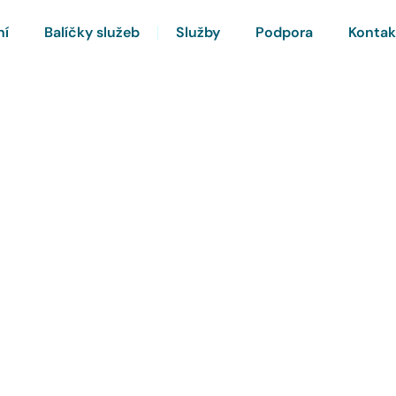
ní
Balíčky služeb
Služby
Podpora
Kontak
rnet a Chytrou TV