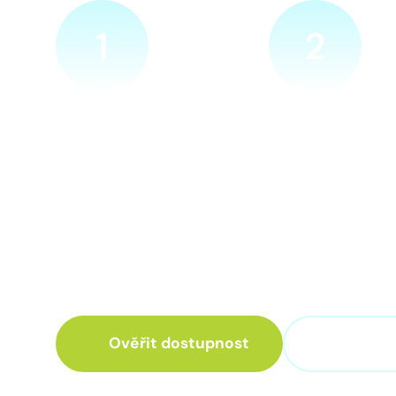
1
2
Ověříme a objednáme
Přijedeme za v
Objednejte si naprosto
Náš technik přijede
nezávazně prohlídku místa
zvolené místo. Po p
nové přípojky. Sdělte nám
vám sdělí veškeré 
adresu a vyhovující termín
ohledně připojení.
návštěvy našeho technika.
Ověřit dostupnost
+420 3