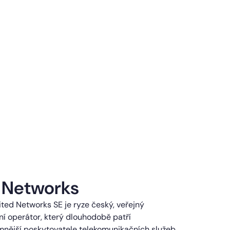
 Networks
ted Networks SE je ryze český, veřejný
í operátor, který dlouhodobě patří
mnější poskytovatele telekomunikačních služeb