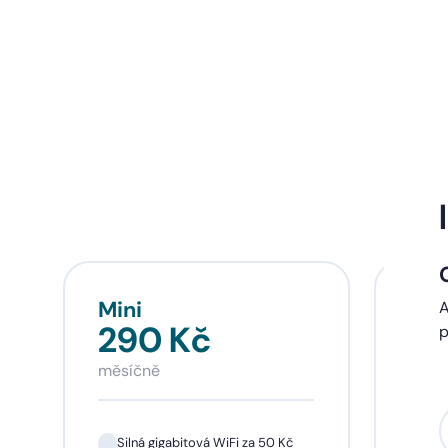
Mini
Sta
A
290 Kč
39
p
měsíčně
měsí
Silná gigabitová WiFi za 50 Kč