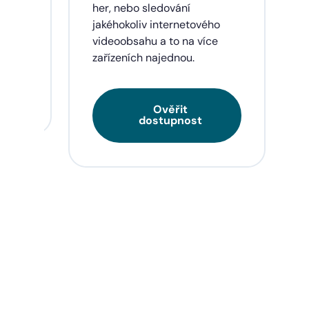
eí a
her, nebo sledování
jakéhokoliv internetového
videoobsahu a to na více
zařízeních najednou.
Ověřit
dostupnost