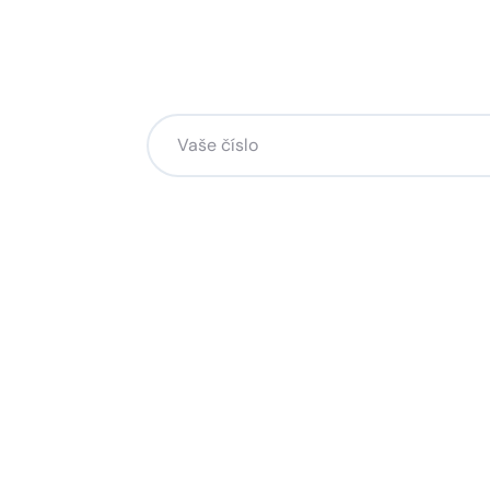
Chcete změnu a potřebuje
na to?
Zanechte nám svoje telefoní číslo a my se
Kliknutím na „Zavolejte mi“ souhlasíte s tím, že bude
Více o ochraně soukromí