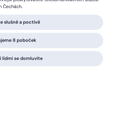
h Čechách.
 slušně a poctivě
ujeme 8 poboček
i lidmi se domluvíte