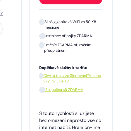
t?
 Kč
Silná gigabitová WiFi za 50 Kč
měsíčně
A
Instalace přípojky ZDARMA
m
1 měsíc ZDARMA při ročním
předplatném
Doplňkové služby k tarifu:
V nebo
Chytrá televize SledováníTV nebo
Skylink Live TV
síčně
Bezpečná síť ZDARMA
dinu,
S touto rychlostí si užijete
lužby
bez omezení naprosto vše co
ích
internet nabízí. Hraní on-line