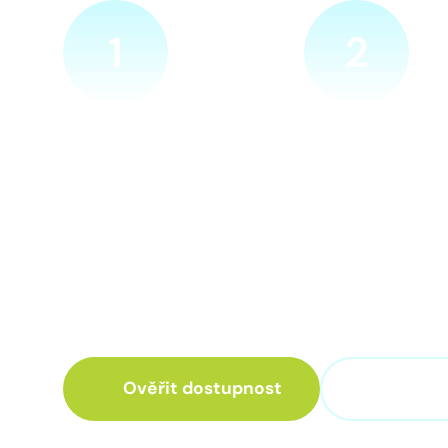
1
2
Ověříme a objednáme
Přijedeme za v
Objednejte si naprosto
Náš technik přijede
nezávazně prohlídku místa
zvolené místo. Po p
nové přípojky. Sdělte nám
vám sdělí veškeré 
adresu a vyhovující termín
ohledně připojení.
návštěvy našeho technika.
Ověřit dostupnost
+420 3