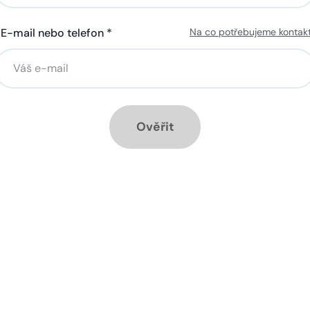
E-mail nebo telefon *
Na co potřebujeme kontak
ná gigabitová WiFi za 50 Kč
Silná gigabitová WiFi za 50
síčně
měsíčně
stalace přípojky ZDARMA
Instalace přípojky ZDARM
ěsíc ZDARMA při ročním
1 měsíc ZDARMA při roční
dplatném
předplatném
Ověřit
ové služby k tarifu:
Doplňkové služby k tarifu:
trá televize SledováníTV nebo
Chytrá televize SledováníT
ink Live TV
Skylink Live TV
zpečná síť za 29 Kč měsíčně
Bezpečná síť za 29 Kč mě
 umožňuje sledování HD
Ideální tarif pro celou ro
 a dobře vám poslouží
užijete si streamovací s
klad i při práci z
na všech vašich zařízen