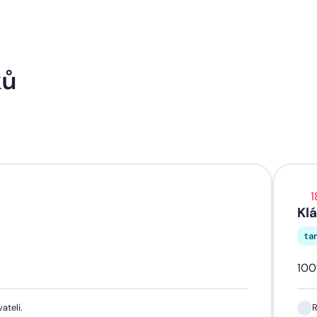
ků
1
Klá
ta
10
ateli.
R