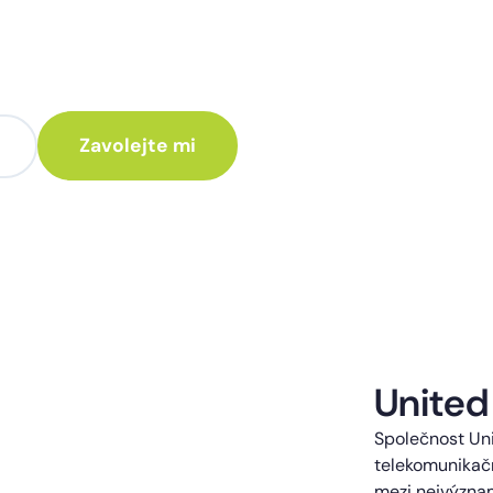
te poradit jak
 Vám rádi ozveme.
te kontaktováni s obchodní nabídkou.
United
Společnost Uni
telekomunikačn
mezi nejvýzna