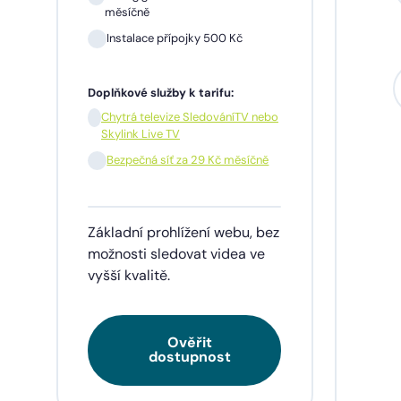
měsíčně
Instalace přípojky 500 Kč
Sil
mě
Doplňkové služby k tarifu:
In
Chytrá televize SledováníTV nebo
Skylink Live TV
1 m
pře
Bezpečná síť za 29 Kč měsíčně
Doplňk
Základní prohlížení webu, bez
Chy
Skyl
možnosti sledovat videa ve
vyšší kvalitě.
Be
Ověřit
Tarif
dostupnost
videa
napří