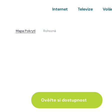
Internet
Televize
Volá
Mapa Pokrytí
Rohozná
Rohozná
I pro vás máme inte
ve skvělé nabídce
Ověřte si dostupnost