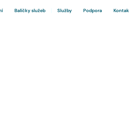
ní
Balíčky služeb
Služby
Podpora
Kontak
rnet a Chytrou TV