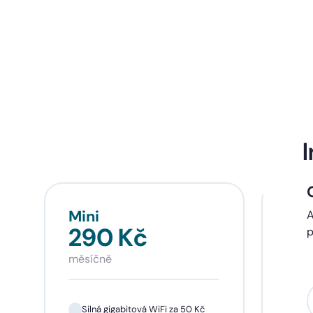
Mini
Sta
A
290 Kč
39
p
měsíčně
měsí
Silná gigabitová WiFi za 50 Kč