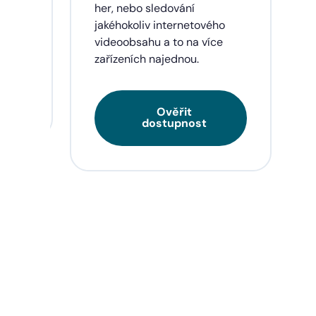
eí a
her, nebo sledování
jakéhokoliv internetového
videoobsahu a to na více
zařízeních najednou.
Ověřit
dostupnost