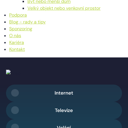
Byt nebo menší dům
Velký objekt nebo venkovní prostor
Podpora
Blog - rady a tipy
Sponzoring
O nás
Kariéra
Kontakt
Internet
Televize
Volání