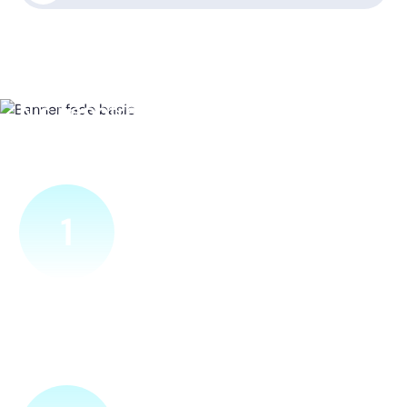
Nic nepotřebujete, vše za vás
zařídíme
1
Ověříme a objednáme
Objednejte si naprosto nezávazně prohlídku místa nové
přípojky. Sdělte nám adresu a vyhovující termín
návštěvy našeho technika.