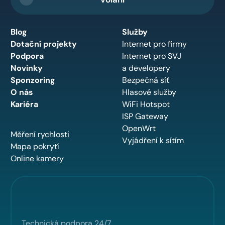
Blog
Služby
Dotační projekty
Internet pro firmy
Podpora
Internet pro SVJ
Novinky
a developery
Sponzoring
Bezpečná síť
O nás
Hlasové služby
Kariéra
WiFi Hotspot
ISP Gateway
OpenWrt
Měření rychlosti
Vyjádření k sítím
Mapa pokrytí
Online kamery
Technická podpora 24/7