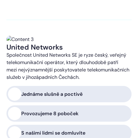
kontaktováni s obchodní nabídkou.
Více o ochraně
soukromí
United Networks
Společnost United Networks SE je ryze český, veřejný
telekomunikační operátor, který dlouhodobě patří
mezi nejvýznamnější poskytovatele telekomunikačních
služeb v jihozápadních Čechách.
Jednáme slušně a poctivě
Provozujeme 8 poboček
S našimi lidmi se domluvíte