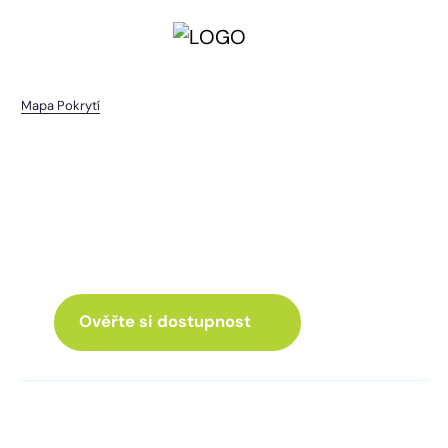
Mapa Pokrytí
Chvalšovice
I pro vás máme internet
a Chytrou TV
ve skvělé nabídce
Ověřte si dostupnost