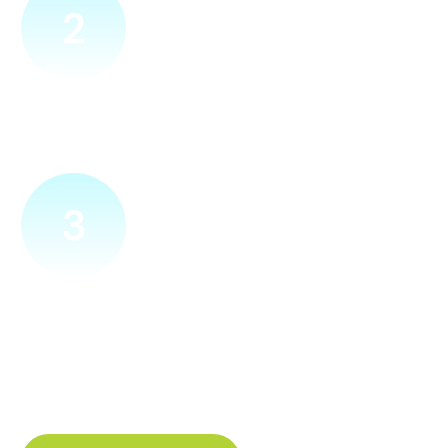
2
Přijedeme za vámi
Náš technik přijede na vámi zvolené místo. Po prohlídce
vám sdělí veškeré informace ohledně připojení.
3
Zapojíme a zprovozníme
Pokud si plácneme, přípojku zapojíme buďto hned
a nebo si domluvíme jiný termín. Náš internet
tak budete mít do několika dnů od objednání.