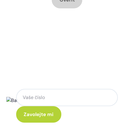
Chcete změnu a potřebujete
poradit jak na to?
Zanechte nám svoje telefoní číslo a my
se Vám rádi ozveme.
Kliknutím na „Zavolejte mi“ souhlasíte s tím, že budete