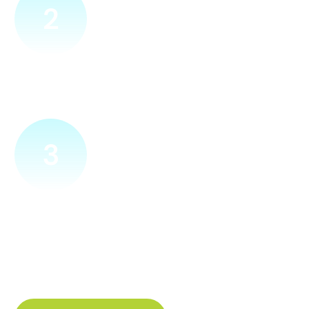
2
Přijedeme za vámi
Náš technik přijede na vámi zvolené místo. Po prohlídce
vám sdělí veškeré informace ohledně připojení.
3
Zapojíme a zprovozníme
Pokud si plácneme, přípojku zapojíme buďto hned
a nebo si domluvíme jiný termín. Náš internet
tak budete mít do několika dnů od objednání.