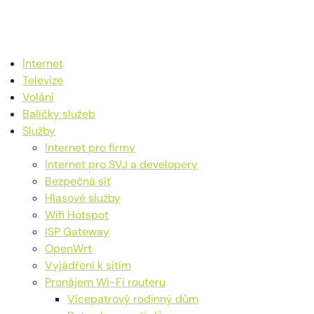
Internet
Televize
Volání
Balíčky služeb
Služby
Internet pro firmy
Internet pro SVJ a developery
Bezpečná síť
Hlasové služby
Wifi Hotspot
ISP Gateway
OpenWrt
Vyjádření k sítím
Pronájem Wi-Fi routeru
Vícepatrový rodinný dům