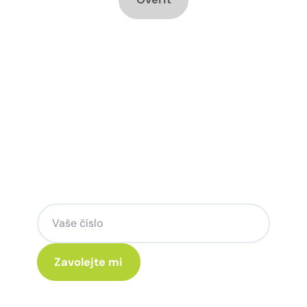
Chcete změnu a potřebujete
poradit jak na to?
Zanechte nám svoje telefoní číslo a my
se Vám rádi ozveme.
Kliknutím na „Zavolejte mi“ souhlasíte s tím, že budete