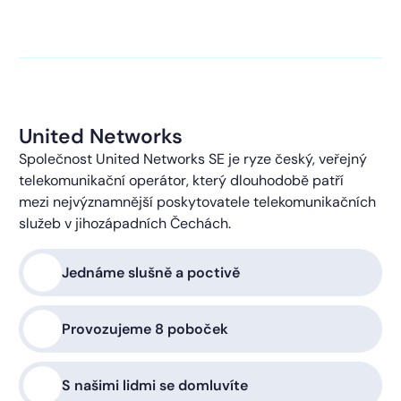
kontaktováni s obchodní nabídkou.
Více o ochraně
soukromí
United Networks
Společnost United Networks SE je ryze český, veřejný
telekomunikační operátor, který dlouhodobě patří
mezi nejvýznamnější poskytovatele telekomunikačních
služeb v jihozápadních Čechách.
Jednáme slušně a poctivě
Provozujeme 8 poboček
S našimi lidmi se domluvíte