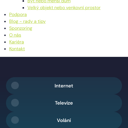
Byt nebo menší dům
Velký objekt nebo venkovní prostor
Podpora
Blog - rady a tipy
Sponzoring
O nás
Kariéra
Kontakt
Internet
Televize
Volání