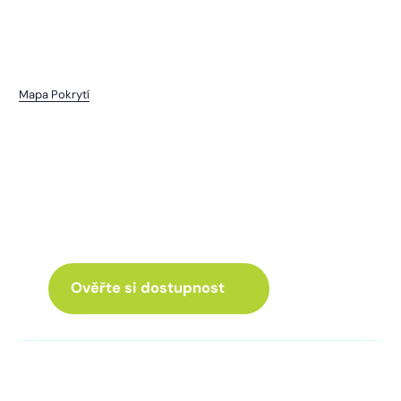
Mapa Pokrytí
Dešenice
I pro vás máme internet
a Chytrou TV
ve skvělé nabídce
Ověřte si dostupnost