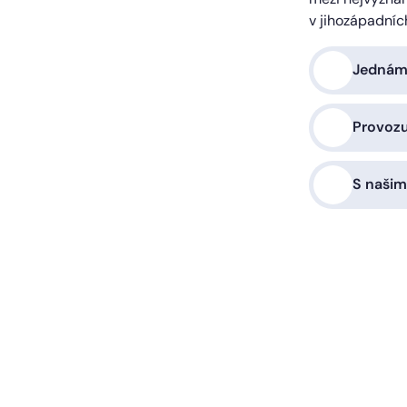
v jihozápadníc
Jednáme
Provoz
S našim
a vás zařídíme