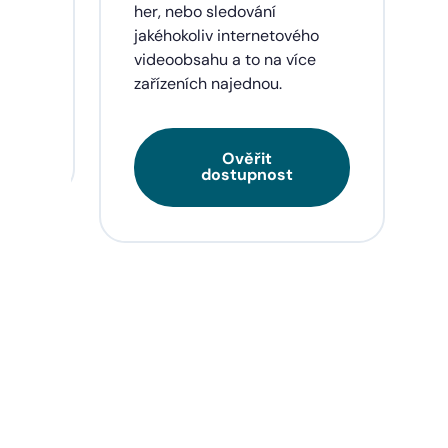
eí a
her, nebo sledování
jakéhokoliv internetového
videoobsahu a to na více
zařízeních najednou.
Ověřit
dostupnost