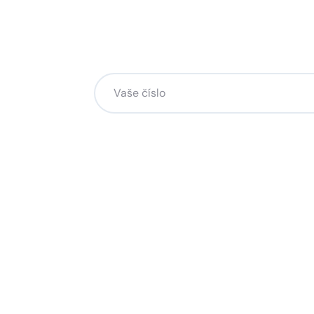
Chcete změnu a potřebuje
na to?
Zanechte nám svoje telefoní číslo a my se
Kliknutím na „Zavolejte mi“ souhlasíte s tím, že bude
Více o ochraně soukromí