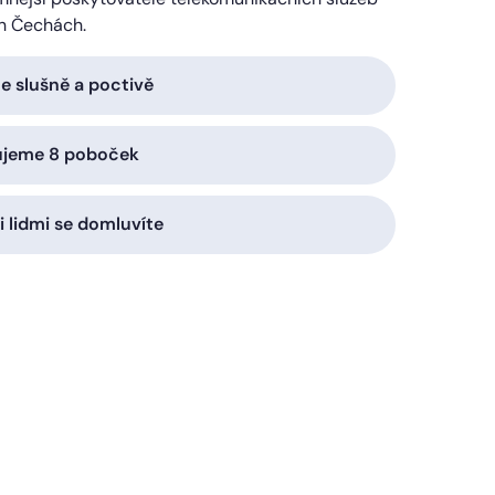
h Čechách.
 slušně a poctivě
ujeme 8 poboček
i lidmi se domluvíte