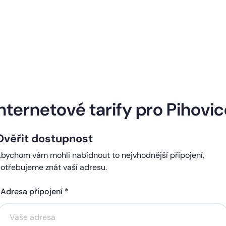
Naše internetové tarify
nternetové tarify pro Pihovi
Ověřit dostupnost
ndard
Comfort
bychom vám mohli nabídnout to nejvhodnější připojení,
0 Kč
450 Kč
otřebujeme znát vaší adresu.
čně
měsíčně
Adresa připojení *
Akce na 6 měsíců
Akce na 6 měsíců
zdarma
zdarma