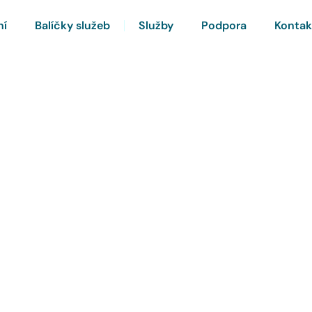
ní
Balíčky služeb
Služby
Podpora
Kontak
rnet a Chytrou TV