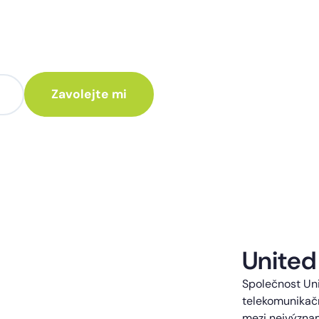
te poradit jak
 Vám rádi ozveme.
te kontaktováni s obchodní nabídkou.
United
Společnost Uni
telekomunikačn
mezi nejvýzna