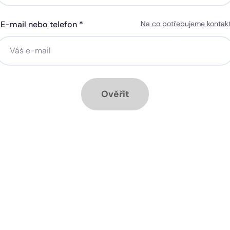
E-mail nebo telefon *
Na co potřebujeme kontak
ná gigabitová WiFi za 50 Kč
Silná gigabitová WiFi za 50
síčně
měsíčně
stalace přípojky ZDARMA
Instalace přípojky ZDARM
ěsíc ZDARMA při ročním
1 měsíc ZDARMA při roční
dplatném
předplatném
Ověřit
ové služby k tarifu:
Doplňkové služby k tarifu:
trá televize SledováníTV nebo
Chytrá televize SledováníT
ink Live TV
Skylink Live TV
zpečná síť za 29 Kč měsíčně
Bezpečná síť za 29 Kč mě
 umožňuje sledování HD
Ideální tarif pro celou ro
 a dobře vám poslouží
užijete si streamovací s
klad i při práci z
na všech vašich zařízen