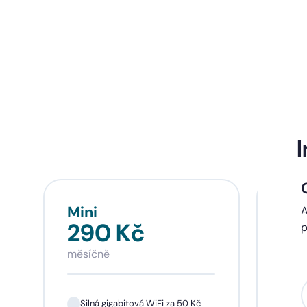
I
Mini
Sta
A
290 Kč
39
p
měsíčně
měsí
Silná gigabitová WiFi za 50 Kč