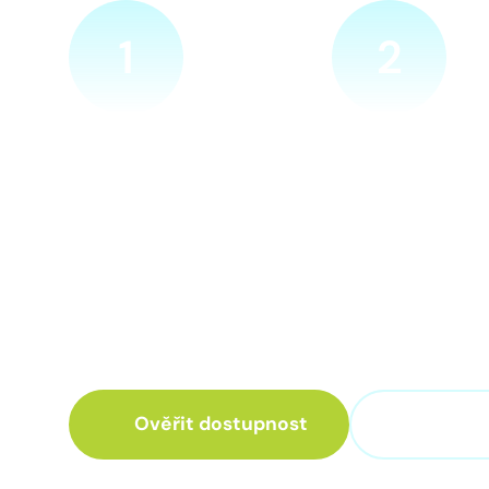
1
2
Ověříme a objednáme
Přijedeme za v
Objednejte si naprosto
Náš technik přijede
nezávazně prohlídku místa
zvolené místo. Po p
nové přípojky. Sdělte nám
vám sdělí veškeré 
adresu a vyhovující termín
ohledně připojení.
návštěvy našeho technika.
Ověřit dostupnost
+420 3