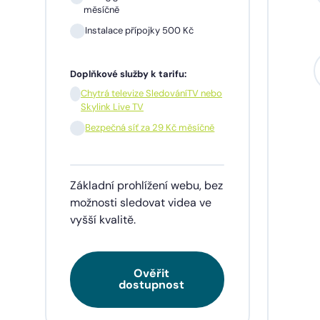
měsíčně
Instalace přípojky 500 Kč
Sil
mě
Doplňkové služby k tarifu:
In
Chytrá televize SledováníTV nebo
Skylink Live TV
1 m
pře
Bezpečná síť za 29 Kč měsíčně
Doplňk
Základní prohlížení webu, bez
Chy
Skyl
možnosti sledovat videa ve
vyšší kvalitě.
Be
Ověřit
Tarif
dostupnost
videa
napří