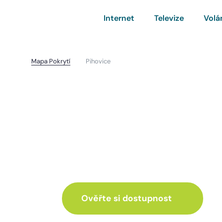
Internet
Televize
Volá
Mapa Pokrytí
Pihovice
Pihovice
I pro vás máme inte
ve skvělé nabídce
Ověřte si dostupnost