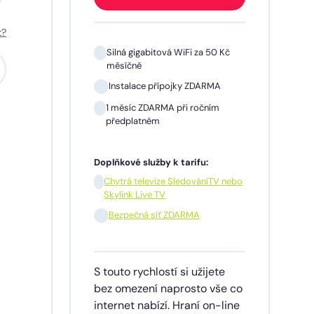
t?
 Kč
Silná gigabitová WiFi za 50 Kč
měsíčně
A
Instalace přípojky ZDARMA
m
1 měsíc ZDARMA při ročním
předplatném
Doplňkové služby k tarifu:
V nebo
Chytrá televize SledováníTV nebo
Skylink Live TV
síčně
Bezpečná síť ZDARMA
dinu,
S touto rychlostí si užijete
lužby
bez omezení naprosto vše co
ích
internet nabízí. Hraní on-line