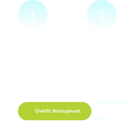
1
2
Ověříme a objednáme
Přijedeme za v
Objednejte si naprosto
Náš technik přijede
nezávazně prohlídku místa
zvolené místo. Po p
nové přípojky. Sdělte nám
vám sdělí veškeré 
adresu a vyhovující termín
ohledně připojení.
návštěvy našeho technika.
Ověřit dostupnost
+420 3