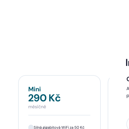
Mini
Sta
A
290 Kč
39
p
měsíčně
měsí
Silná gigabitová WiFi za 50 Kč