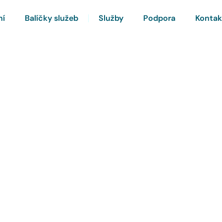
ní
Balíčky služeb
Služby
Podpora
Kontak
rnet a Chytrou TV