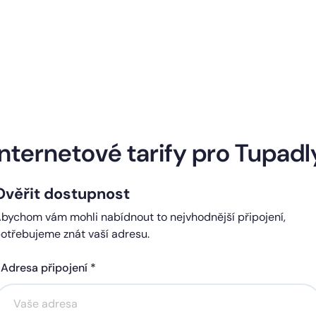
Naše internetové tarify
Internetové tarify pro Tupadl
Ověřit dostupnost
ndard
Comfort
bychom vám mohli nabídnout to nejvhodnější připojení,
0 Kč
450 Kč
otřebujeme znát vaší adresu.
čně
měsíčně
Adresa připojení *
Akce na 6 měsíců
Akce na 6 měsíců
zdarma
zdarma