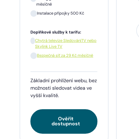
měsíčně
Instalace přípojky 500 Kč
Sil
mě
Doplňkové služby k tarifu:
In
Chytrá televize SledováníTV nebo
Skylink Live TV
1 m
pře
Bezpečná síť za 29 Kč měsíčně
Doplňk
Základní prohlížení webu, bez
Chy
Skyl
možnosti sledovat videa ve
vyšší kvalitě.
Be
Ověřit
Tarif
dostupnost
videa
napří