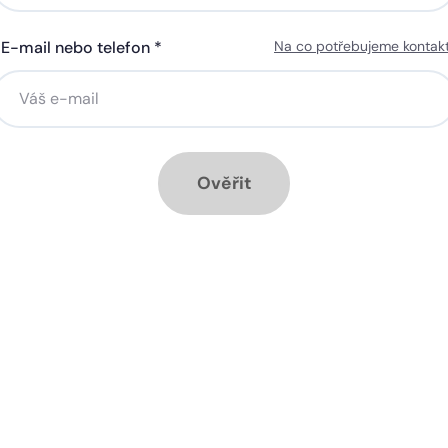
E-mail nebo telefon *
Na co potřebujeme kontak
ná gigabitová WiFi za 50 Kč
Silná gigabitová WiFi za 50
síčně
měsíčně
stalace přípojky ZDARMA
Instalace přípojky ZDARM
ěsíc ZDARMA při ročním
1 měsíc ZDARMA při roční
dplatném
předplatném
Ověřit
ové služby k tarifu:
Doplňkové služby k tarifu:
trá televize SledováníTV nebo
Chytrá televize SledováníT
ink Live TV
Skylink Live TV
zpečná síť za 29 Kč měsíčně
Bezpečná síť za 29 Kč mě
 umožňuje sledování HD
Ideální tarif pro celou ro
 a dobře vám poslouží
užijete si streamovací s
klad i při práci z
na všech vašich zařízen