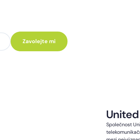
te poradit jak
 Vám rádi ozveme.
te kontaktováni s obchodní nabídkou.
United
Společnost Uni
telekomunikačn
mezi nejvýzna