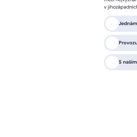
v jihozápadníc
Jednáme
Provoz
S našim
a vás zařídíme