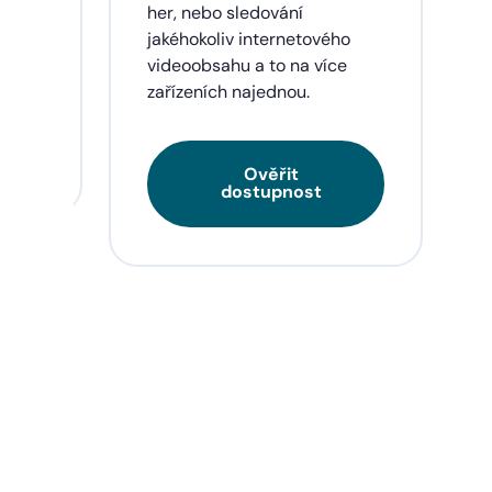
eí a
her, nebo sledování
jakéhokoliv internetového
videoobsahu a to na více
zařízeních najednou.
Ověřit
dostupnost