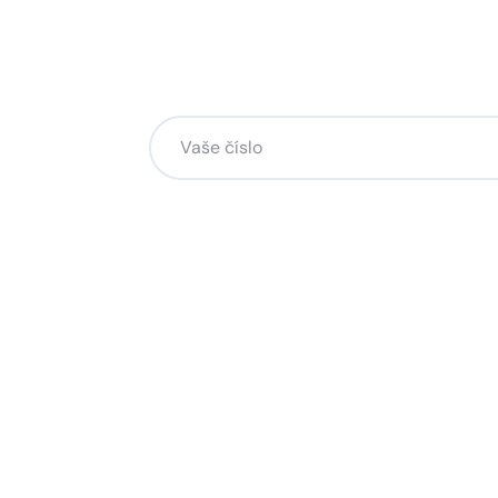
Chcete změnu a potřebuje
na to?
Zanechte nám svoje telefoní číslo a my se
Kliknutím na „Zavolejte mi“ souhlasíte s tím, že bude
Více o ochraně soukromí