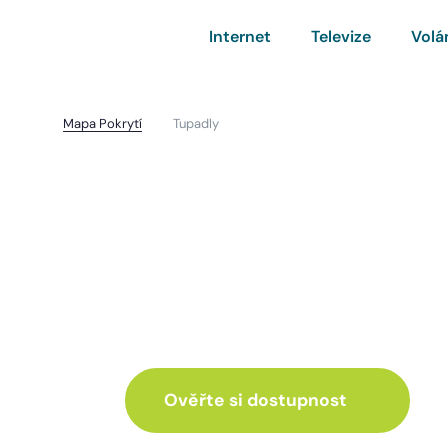
Internet
Televize
Volá
Mapa Pokrytí
Tupadly
Tupadly
I pro vás máme inte
ve skvělé nabídce
Ověřte si dostupnost