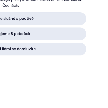
h Čechách.
 slušně a poctivě
ujeme 8 poboček
i lidmi se domluvíte