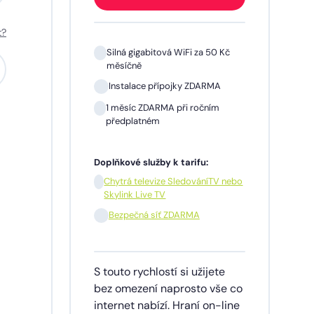
t?
 Kč
Silná gigabitová WiFi za 50 Kč
měsíčně
A
Instalace přípojky ZDARMA
m
1 měsíc ZDARMA při ročním
předplatném
Doplňkové služby k tarifu:
V nebo
Chytrá televize SledováníTV nebo
Skylink Live TV
síčně
Bezpečná síť ZDARMA
dinu,
S touto rychlostí si užijete
lužby
bez omezení naprosto vše co
ích
internet nabízí. Hraní on-line