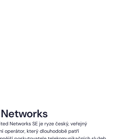
 Networks
ted Networks SE je ryze český, veřejný
í operátor, který dlouhodobě patří
mnější poskytovatele telekomunikačních služeb