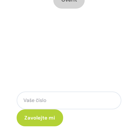
Chcete změnu a potřebujete
poradit jak na to?
Zanechte nám svoje telefoní číslo a my
se Vám rádi ozveme.
Kliknutím na „Zavolejte mi“ souhlasíte s tím, že budete