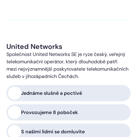
kontaktováni s obchodní nabídkou.
Více o ochraně
soukromí
United Networks
Společnost United Networks SE je ryze český, veřejný
telekomunikační operátor, který dlouhodobě patří
mezi nejvýznamnější poskytovatele telekomunikačních
služeb v jihozápadních Čechách.
Jednáme slušně a poctivě
Provozujeme 8 poboček
S našimi lidmi se domluvíte