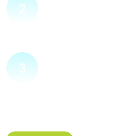
2
Přijedeme za vámi
Náš technik přijede na vámi zvolené místo. Po prohlídce
vám sdělí veškeré informace ohledně připojení.
3
Zapojíme a zprovozníme
Pokud si plácneme, přípojku zapojíme buďto hned
a nebo si domluvíme jiný termín. Náš internet
tak budete mít do několika dnů od objednání.