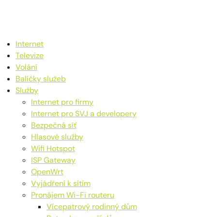
Internet
Televize
Volání
Balíčky služeb
Služby
Internet pro firmy
Internet pro SVJ a developery
Bezpečná síť
Hlasové služby
Wifi Hotspot
ISP Gateway
OpenWrt
Vyjádření k sítím
Pronájem Wi-Fi routeru
Vícepatrový rodinný dům