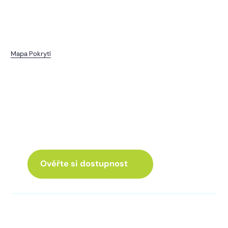
Mapa Pokrytí
Mutějovice
I pro vás máme internet
a Chytrou TV
ve skvělé nabídce
Ověřte si dostupnost