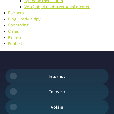
Byt nebo menší dům
Velký objekt nebo venkovní prostor
Podpora
Blog - rady a tipy
Sponzoring
O nás
Kariéra
Kontakt
Internet
Televize
Volání