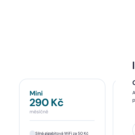
Mini
Sta
A
290 Kč
39
p
měsíčně
měsí
Silná gigabitová WiFi za 50 Kč