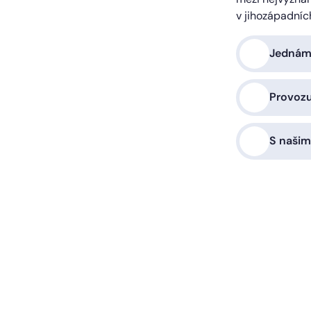
v jihozápadníc
Jednáme
Provoz
S našim
a vás zařídíme