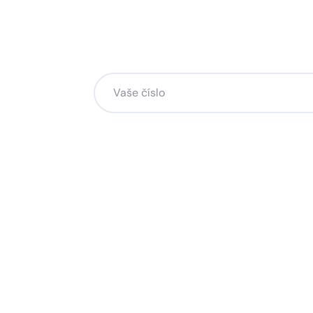
Chcete změnu a potřebuje
na to?
Zanechte nám svoje telefoní číslo a my se
Kliknutím na „Zavolejte mi“ souhlasíte s tím, že bude
Více o ochraně soukromí