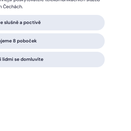
h Čechách.
 slušně a poctivě
ujeme 8 poboček
i lidmi se domluvíte