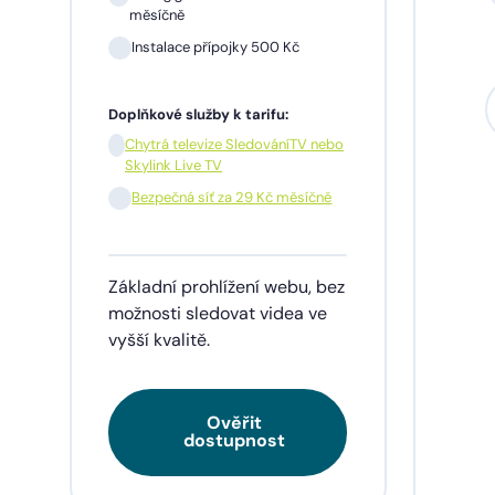
měsíčně
Instalace přípojky 500 Kč
Sil
mě
Doplňkové služby k tarifu:
In
Chytrá televize SledováníTV nebo
Skylink Live TV
1 m
pře
Bezpečná síť za 29 Kč měsíčně
Doplňk
Základní prohlížení webu, bez
Chy
Skyl
možnosti sledovat videa ve
vyšší kvalitě.
Be
Ověřit
Tarif
dostupnost
videa
napří