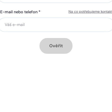
E-mail nebo telefon *
Na co potřebujeme kontak
ná gigabitová WiFi za 50 Kč
Silná gigabitová WiFi za 50
síčně
měsíčně
stalace přípojky ZDARMA
Instalace přípojky ZDARM
ěsíc ZDARMA při ročním
1 měsíc ZDARMA při roční
dplatném
předplatném
Ověřit
ové služby k tarifu:
Doplňkové služby k tarifu:
trá televize SledováníTV nebo
Chytrá televize SledováníT
ink Live TV
Skylink Live TV
zpečná síť za 29 Kč měsíčně
Bezpečná síť za 29 Kč mě
 umožňuje sledování HD
Ideální tarif pro celou ro
 a dobře vám poslouží
užijete si streamovací s
klad i při práci z
na všech vašich zařízen