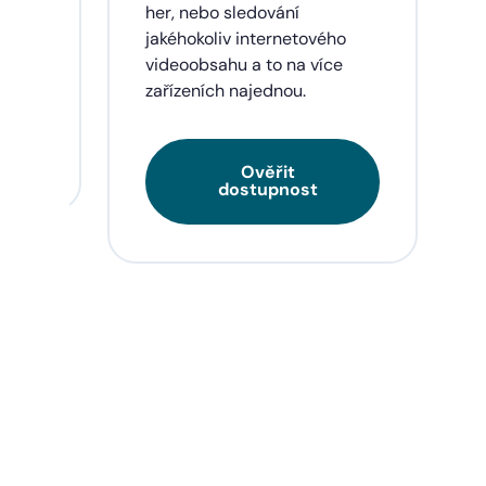
eí a
her, nebo sledování
jakéhokoliv internetového
videoobsahu a to na více
zařízeních najednou.
Ověřit
dostupnost