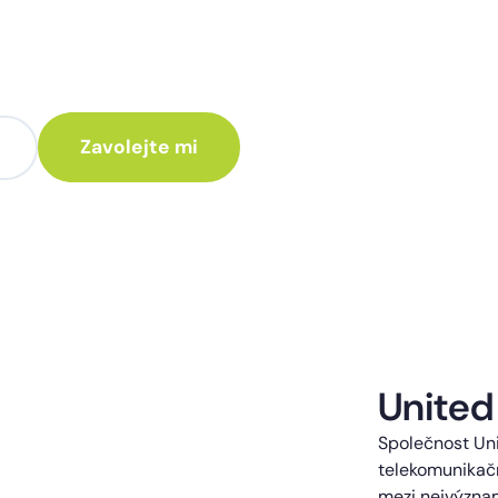
te poradit jak
 Vám rádi ozveme.
te kontaktováni s obchodní nabídkou.
United
Společnost Uni
telekomunikačn
mezi nejvýzna