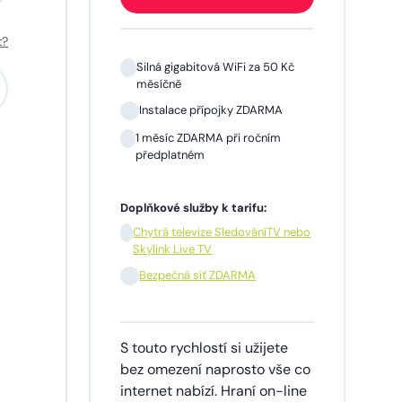
t?
 Kč
Silná gigabitová WiFi za 50 Kč
měsíčně
A
Instalace přípojky ZDARMA
m
1 měsíc ZDARMA při ročním
předplatném
Doplňkové služby k tarifu:
V nebo
Chytrá televize SledováníTV nebo
Skylink Live TV
síčně
Bezpečná síť ZDARMA
dinu,
S touto rychlostí si užijete
lužby
bez omezení naprosto vše co
ích
internet nabízí. Hraní on-line