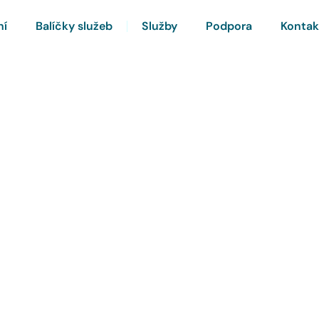
ní
Balíčky služeb
Služby
Podpora
Kontak
rnet a Chytrou TV