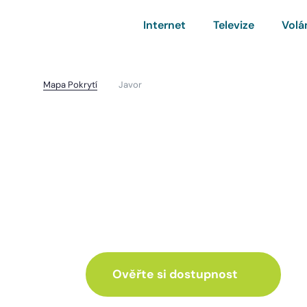
Internet
Televize
Volá
Mapa Pokrytí
Javor
Javor
I pro vás máme inte
ve skvělé nabídce
Ověřte si dostupnost