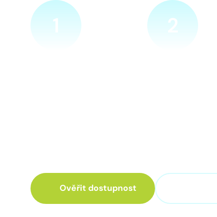
1
2
Ověříme a objednáme
Přijedeme za v
Objednejte si naprosto
Náš technik přijede
nezávazně prohlídku místa
zvolené místo. Po p
nové přípojky. Sdělte nám
vám sdělí veškeré 
adresu a vyhovující termín
ohledně připojení.
návštěvy našeho technika.
Ověřit dostupnost
+420 3