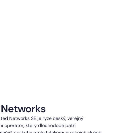
 Networks
ted Networks SE je ryze český, veřejný
í operátor, který dlouhodobě patří
mnější poskytovatele telekomunikačních služeb