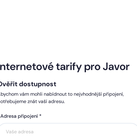
Naše internetové tarify
Internetové tarify pro Javor
Ověřit dostupnost
ndard
Comfort
bychom vám mohli nabídnout to nejvhodnější připojení,
0 Kč
450 Kč
otřebujeme znát vaší adresu.
čně
měsíčně
Adresa připojení *
Akce na 6 měsíců
Akce na 6 měsíců
zdarma
zdarma