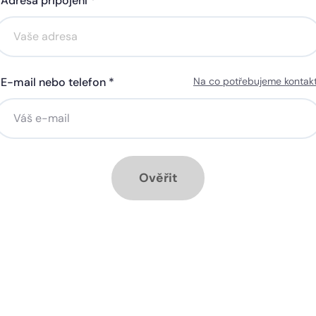
Adresa připojení *
Akce na 6 měsíců
Akce na 6 měsíců
zdarma
zdarma
E-mail nebo telefon *
Na co potřebujeme kontak
ná gigabitová WiFi za 50 Kč
Silná gigabitová WiFi za 5
síčně
měsíčně
stalace přípojky ZDARMA
Instalace přípojky ZDARM
měsíc ZDARMA při ročním
1 měsíc ZDARMA při roční
edplatném
předplatném
Ověřit
ové služby k tarifu:
Doplňkové služby k tarifu:
ytrá televize SledováníTV
Chytrá televize Sledování
bo Skylink Live TV
nebo Skylink Live TV
zpečná síť za 29 Kč měsíčně
Bezpečná síť za 29 Kč mě