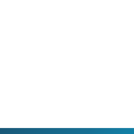
 umožňuje sledování HD
Ideální tarif pro celou ro
 a dobře vám poslouží
užijete si streamovací s
klad i při práci z
na všech vašich zařízen
va.
současně, včetně 4K vid
filmů.
Ověřit
dostupnost
Ověřit
dostupnost