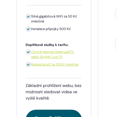
Silná gigabitová WiFi za 50 Kč
měsíčně
Instalace přípojky 500 Kč
Sil
mě
Doplňkové služby k tarifu:
In
Chytrá televize SledováníTV
nebo Skylink Live TV
1 
př
Bezpečná síť za 29 Kč měsíčně
Doplňk
Základní prohlížení webu, bez
Ch
ne
možnosti sledovat videa ve
vyšší kvalitě.
Be