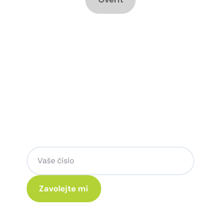
Chcete změnu a potřebujete
poradit jak na to?
Zanechte nám svoje telefoní číslo a my
se Vám rádi ozveme.
Kliknutím na „Zavolejte mi“ souhlasíte s tím, že budete