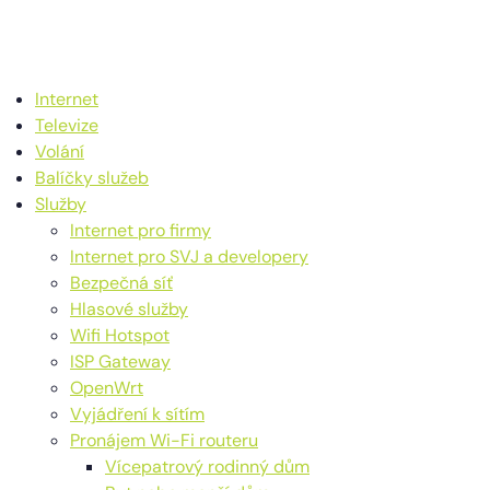
Internet
Televize
Volání
Balíčky služeb
Služby
Internet pro firmy
Internet pro SVJ a developery
Bezpečná síť
Hlasové služby
Wifi Hotspot
ISP Gateway
OpenWrt
Vyjádření k sítím
Pronájem Wi-Fi routeru
Vícepatrový rodinný dům