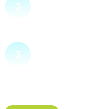
2
Přijedeme za vámi
Náš technik přijede na vámi zvolené místo. Po prohlídce
vám sdělí veškeré informace ohledně připojení.
3
Zapojíme a zprovozníme
Pokud si plácneme, přípojku zapojíme buďto hned
a nebo si domluvíme jiný termín. Náš internet
tak budete mít do několika dnů od objednání.