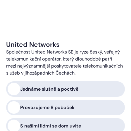
kontaktováni s obchodní nabídkou.
Více o ochraně
soukromí
United Networks
Společnost United Networks SE je ryze český, veřejný
telekomunikační operátor, který dlouhodobě patří
mezi nejvýznamnější poskytovatele telekomunikačních
služeb v jihozápadních Čechách.
Jednáme slušně a poctivě
Provozujeme 8 poboček
S našimi lidmi se domluvíte