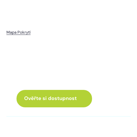
Mapa Pokrytí
Valcha
I pro vás máme internet
a Chytrou TV
ve skvělé nabídce
Ověřte si dostupnost