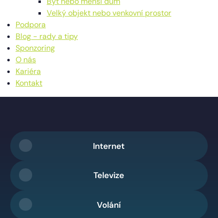
Byt nebo menší dům
Velký objekt nebo venkovní prostor
Podpora
Blog - rady a tipy
Sponzoring
O nás
Kariéra
Kontakt
Internet
Televize
Volání