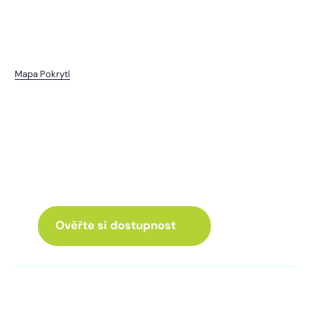
Mapa Pokrytí
Mrákov
I pro vás máme internet
a Chytrou TV
ve skvělé nabídce
Ověřte si dostupnost