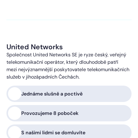
kontaktováni s obchodní nabídkou.
Více o ochraně
soukromí
United Networks
Společnost United Networks SE je ryze český, veřejný
telekomunikační operátor, který dlouhodobě patří
mezi nejvýznamnější poskytovatele telekomunikačních
služeb v jihozápadních Čechách.
Jednáme slušně a poctivě
Provozujeme 8 poboček
S našimi lidmi se domluvíte