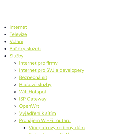
Internet
Televize
Volání
Balíčky služeb
Služby
Internet pro firmy
Internet pro SVJ a developery
Bezpečná síť
Hlasové služby
Wifi Hotspot
ISP Gateway
OpenWrt
Vyjádření k sítím
Pronájem Wi-Fi routeru
Vícepatrový rodinný dům