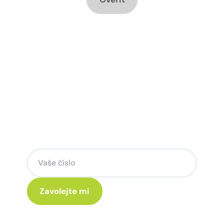
Chcete změnu a potřebujete
poradit jak na to?
Zanechte nám svoje telefoní číslo a my
se Vám rádi ozveme.
Kliknutím na „Zavolejte mi“ souhlasíte s tím, že budete