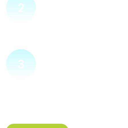
2
Přijedeme za vámi
Náš technik přijede na vámi zvolené místo. Po prohlídce
vám sdělí veškeré informace ohledně připojení.
3
Zapojíme a zprovozníme
Pokud si plácneme, přípojku zapojíme buďto hned
a nebo si domluvíme jiný termín. Náš internet
tak budete mít do několika dnů od objednání.