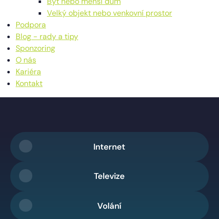
Byt nebo menší dům
Velký objekt nebo venkovní prostor
Podpora
Blog - rady a tipy
Sponzoring
O nás
Kariéra
Kontakt
Internet
Televize
Volání