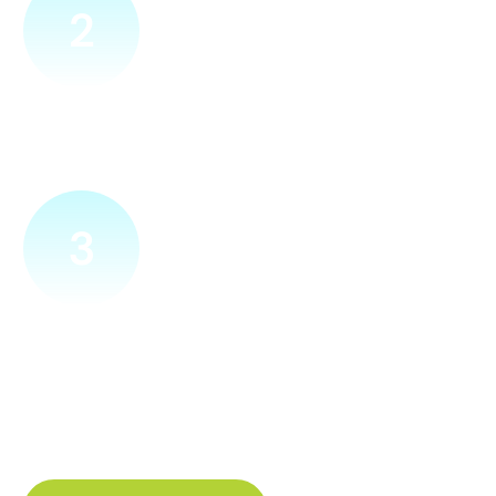
2
Přijedeme za vámi
Náš technik přijede na vámi zvolené místo. Po prohlídce
vám sdělí veškeré informace ohledně připojení.
3
Zapojíme a zprovozníme
Pokud si plácneme, přípojku zapojíme buďto hned
a nebo si domluvíme jiný termín. Náš internet
tak budete mít do několika dnů od objednání.