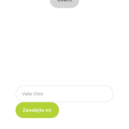
Chcete změnu a potřebujete
poradit jak na to?
Zanechte nám svoje telefoní číslo a my
se Vám rádi ozveme.
Kliknutím na „Zavolejte mi“ souhlasíte s tím, že budete