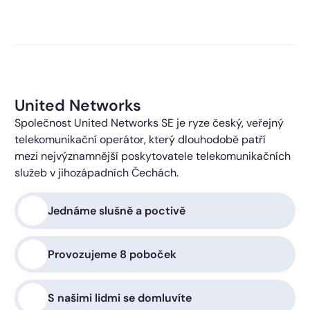
kontaktováni s obchodní nabídkou.
Více o ochraně
soukromí
United Networks
Společnost United Networks SE je ryze český, veřejný
telekomunikační operátor, který dlouhodobě patří
mezi nejvýznamnější poskytovatele telekomunikačních
služeb v jihozápadních Čechách.
Jednáme slušně a poctivě
Provozujeme 8 poboček
S našimi lidmi se domluvíte