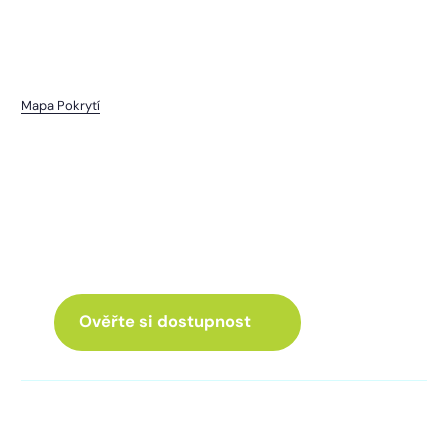
Mapa Pokrytí
Vráž
I pro vás máme internet
a Chytrou TV
ve skvělé nabídce
Ověřte si dostupnost