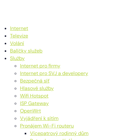
Internet
Televize
Volání
Balíčky služeb
Služby
Internet pro firmy
Internet pro SVJ a developery
Bezpečná síť
Hlasové služby
Wifi Hotspot
ISP Gateway
OpenWrt
Vyjádření k sítím
Pronájem Wi-Fi routeru
Vícepatrový rodinný dům