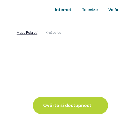
Internet
Televize
Volá
Mapa Pokrytí
Krušovice
Krušovice
I pro vás máme inte
ve skvělé nabídce
Ověřte si dostupnost