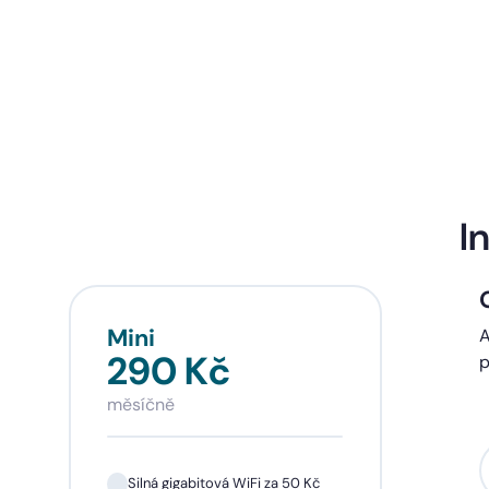
I
Mini
Sta
A
290 Kč
39
p
měsíčně
měsí
Silná gigabitová WiFi za 50 Kč