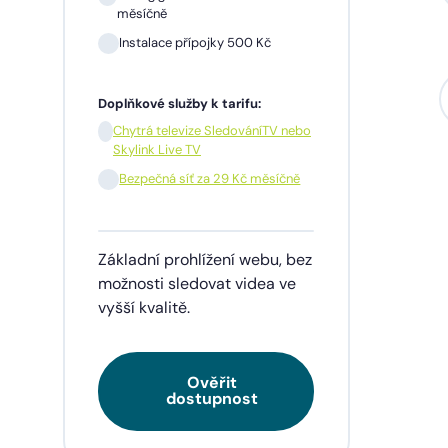
měsíčně
Instalace přípojky 500 Kč
Sil
mě
Doplňkové služby k tarifu:
In
Chytrá televize SledováníTV nebo
Skylink Live TV
1 m
pře
Bezpečná síť za 29 Kč měsíčně
Doplňk
Základní prohlížení webu, bez
Chy
Skyl
možnosti sledovat videa ve
vyšší kvalitě.
Be
Ověřit
Tarif
dostupnost
videa
napří