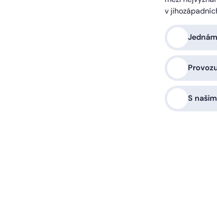
v jihozápadníc
Jednáme
Provoz
S našim
a vás zařídíme