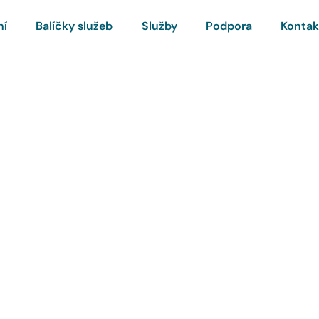
ní
Balíčky služeb
Služby
Podpora
Kontak
rnet a Chytrou TV