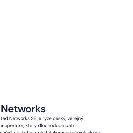
 Networks
ted Networks SE je ryze český, veřejný
í operátor, který dlouhodobě patří
mnější poskytovatele telekomunikačních služeb