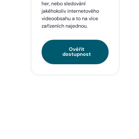
eí a
her, nebo sledování
jakéhokoliv internetového
videoobsahu a to na více
zařízeních najednou.
Ověřit
dostupnost