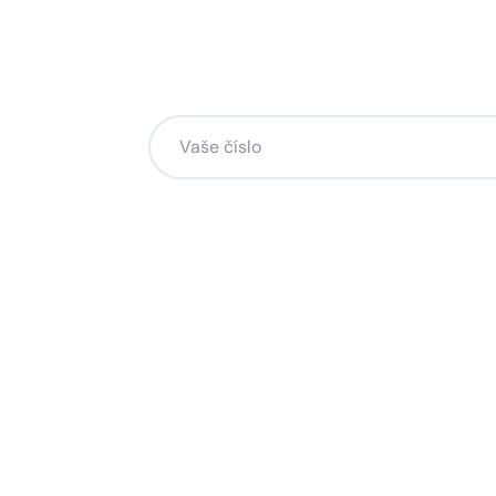
Chcete změnu a potřebuje
na to?
Zanechte nám svoje telefoní číslo a my se
Kliknutím na „Zavolejte mi“ souhlasíte s tím, že bude
Více o ochraně soukromí