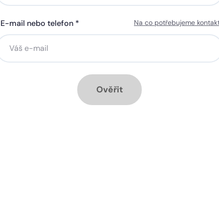
E-mail nebo telefon *
Na co potřebujeme kontak
ná gigabitová WiFi za 50 Kč
Silná gigabitová WiFi za 50
síčně
měsíčně
stalace přípojky ZDARMA
Instalace přípojky ZDARM
ěsíc ZDARMA při ročním
1 měsíc ZDARMA při roční
dplatném
předplatném
Ověřit
ové služby k tarifu:
Doplňkové služby k tarifu:
trá televize SledováníTV nebo
Chytrá televize SledováníT
ink Live TV
Skylink Live TV
zpečná síť za 29 Kč měsíčně
Bezpečná síť za 29 Kč mě
 umožňuje sledování HD
Ideální tarif pro celou ro
 a dobře vám poslouží
užijete si streamovací s
klad i při práci z
na všech vašich zařízen