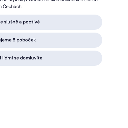
h Čechách.
 slušně a poctivě
ujeme 8 poboček
i lidmi se domluvíte