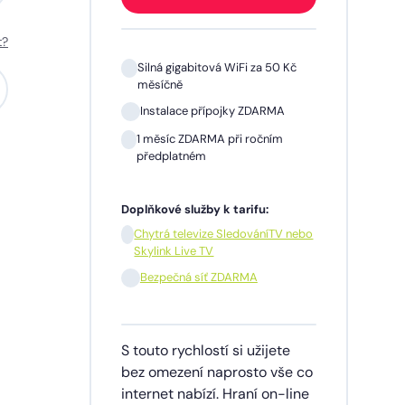
t?
 Kč
Silná gigabitová WiFi za 50 Kč
měsíčně
A
Instalace přípojky ZDARMA
m
1 měsíc ZDARMA při ročním
předplatném
Doplňkové služby k tarifu:
V nebo
Chytrá televize SledováníTV nebo
Skylink Live TV
síčně
Bezpečná síť ZDARMA
dinu,
S touto rychlostí si užijete
lužby
bez omezení naprosto vše co
ích
internet nabízí. Hraní on-line