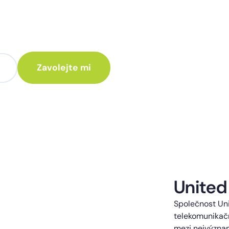
te poradit jak
 Vám rádi ozveme.
te kontaktováni s obchodní nabídkou.
United
Společnost Uni
telekomunikačn
mezi nejvýzna