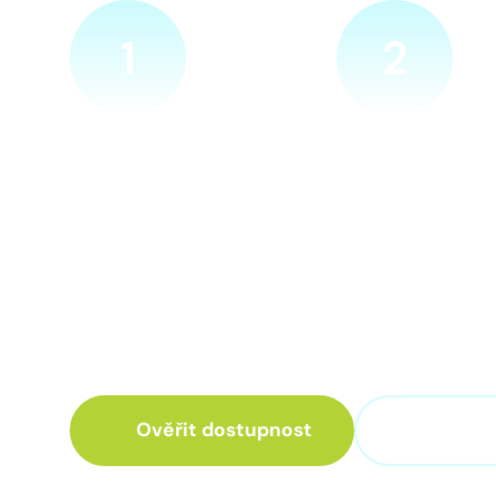
1
2
Ověříme a objednáme
Přijedeme za v
Objednejte si naprosto
Náš technik přijede
nezávazně prohlídku místa
zvolené místo. Po p
nové přípojky. Sdělte nám
vám sdělí veškeré 
adresu a vyhovující termín
ohledně připojení.
návštěvy našeho technika.
Ověřit dostupnost
+420 3