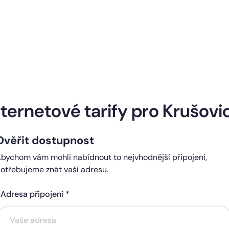
Naše internetové tarify
nternetové tarify pro Krušovi
Ověřit dostupnost
ndard
Comfort
bychom vám mohli nabídnout to nejvhodnější připojení,
0 Kč
450 Kč
otřebujeme znát vaší adresu.
čně
měsíčně
Adresa připojení *
Akce na 6 měsíců
Akce na 6 měsíců
zdarma
zdarma