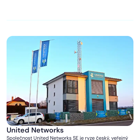
kontaktováni s obchodní nabídkou.
Více o ochraně
soukromí
United Networks
Společnost United Networks SE je ryze český, veřejný