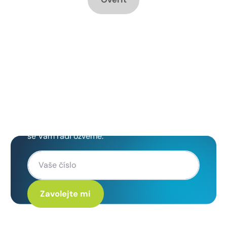
Chcete změnu a potřebujete
poradit jak na to?
Zanechte nám svoje telefoní číslo a my
se Vám rádi ozveme.
Kliknutím na „Zavolejte mi“ souhlasíte s tím, že budete