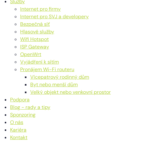
Služby
Internet pro firmy
Internet pro SVJ a developery
Bezpečná síť
Hlasové služby
Wifi Hotspot
ISP Gateway
OpenWrt
Vyjádření k sítím
Pronájem Wi-Fi routeru
Vícepatrový rodinný dům
Byt nebo menší dům
Velký objekt nebo venkovní prostor
Podpora
Blog - rady a tipy
Sponzoring
O nás
Kariéra
Kontakt