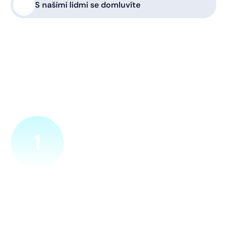
S našimi lidmi se domluvíte
Nic nepotřebujete, vše za vás
zařídíme
1
Ověříme a objednáme
Objednejte si naprosto nezávazně prohlídku místa nové
přípojky. Sdělte nám adresu a vyhovující termín
návštěvy našeho technika.