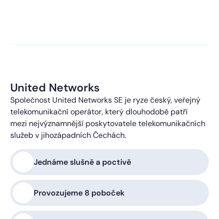
Kliknutím na „Zavolejte mi“ souhlasíte s tím, že budete
kontaktováni s obchodní nabídkou.
Více o ochraně
soukromí
United Networks
Společnost United Networks SE je ryze český, veřejný
telekomunikační operátor, který dlouhodobě patří
mezi nejvýznamnější poskytovatele telekomunikačních
služeb v jihozápadních Čechách.
Jednáme slušně a poctivě
Provozujeme 8 poboček