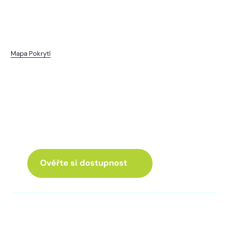
Mapa Pokrytí
Nová Ves u Nepomuka
I pro vás máme internet
a Chytrou TV
ve skvělé nabídce
Ověřte si dostupnost