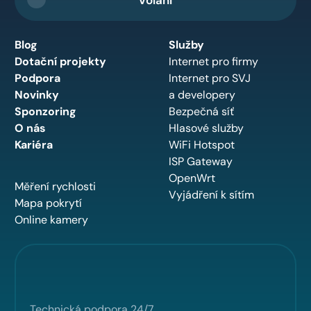
Blog
Služby
Dotační projekty
Internet pro firmy
Podpora
Internet pro SVJ
Novinky
a developery
Sponzoring
Bezpečná síť
O nás
Hlasové služby
Kariéra
WiFi Hotspot
ISP Gateway
OpenWrt
Měření rychlosti
Vyjádření k sítím
Mapa pokrytí
Online kamery
Technická podpora 24/7