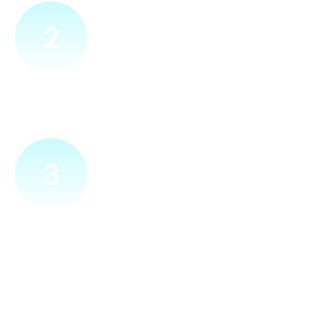
2
Přijedeme za vámi
Náš technik přijede na vámi zvolené místo. Po prohlídce
vám sdělí veškeré informace ohledně připojení.
3
Zapojíme a zprovozníme
Pokud si plácneme, přípojku zapojíme buďto hned
a nebo si domluvíme jiný termín. Náš internet
tak budete mít do několika dnů od objednání.