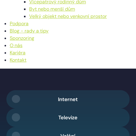
Vícepatrový rodinný dům
Byt nebo menší dům
Velký objekt nebo venkovní prostor
Podpora
Blog - rady a tipy
Sponzoring
O nás
Kariéra
Kontakt
Internet
Televize
Volání