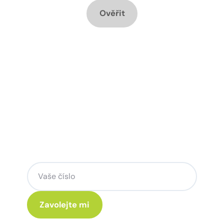
Ověřit
Chcete změnu a potřebujete
poradit jak na to?
Zanechte nám svoje telefoní číslo a my
se Vám rádi ozveme.