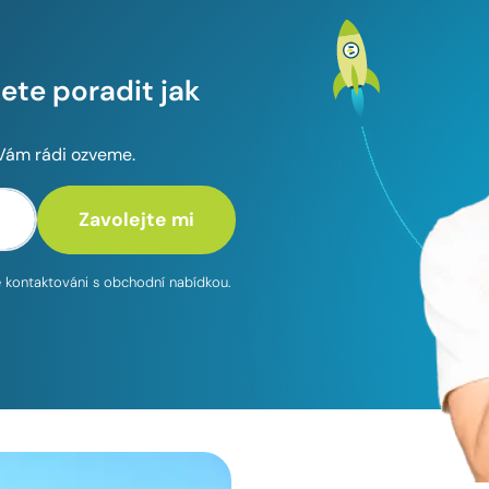
te poradit jak
 Vám rádi ozveme.
te kontaktováni s obchodní nabídkou.