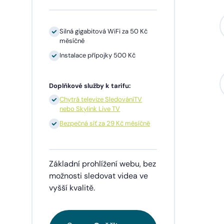
Silná gigabitová WiFi za 50 Kč
měsíčně
Instalace přípojky 500 Kč
Sil
mě
Doplňkové služby k tarifu:
In
Chytrá televize SledováníTV
nebo Skylink Live TV
1 
př
Bezpečná síť za 29 Kč měsíčně
Doplňk
Základní prohlížení webu, bez
Ch
ne
možnosti sledovat videa ve
vyšší kvalitě.
Be