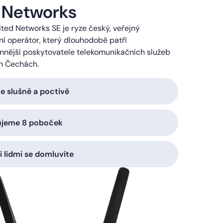
 Networks
ted Networks SE je ryze český, veřejný
í operátor, který dlouhodobě patří
mnější poskytovatele telekomunikačních služeb
h Čechách.
 slušně a poctivě
ujeme 8 poboček
i lidmi se domluvíte