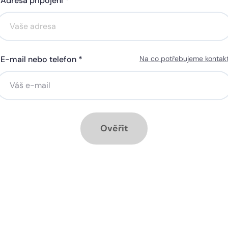
Adresa připojení *
Akce na 6 měsíců
Akce na 6 měsíců
zdarma
zdarma
E-mail nebo telefon *
Na co potřebujeme kontak
ná gigabitová WiFi za 50 Kč
Silná gigabitová WiFi za 5
síčně
měsíčně
stalace přípojky ZDARMA
Instalace přípojky ZDARM
měsíc ZDARMA při ročním
1 měsíc ZDARMA při roční
edplatném
předplatném
Ověřit
ové služby k tarifu:
Doplňkové služby k tarifu:
ytrá televize SledováníTV
Chytrá televize Sledování
bo Skylink Live TV
nebo Skylink Live TV
zpečná síť za 29 Kč měsíčně
Bezpečná síť za 29 Kč mě