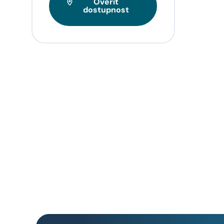
Ověřit
Tarif
dostupnost
videa
napří
domo