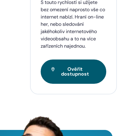
dinu,
S touto rychlostí si užijete
lužby
bez omezení naprosto vše co
ích
internet nabízí. Hraní on-line
eí a
her, nebo sledování
jakéhokoliv internetového
videoobsahu a to na více
zařízeních najednou.
Ověřit
dostupnost