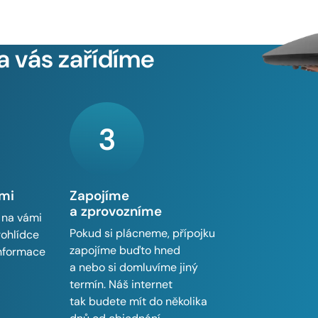
a vás zařídíme
3
ámi
Zapojíme
a zprovozníme
 na vámi
Pokud si plácneme, přípojku
rohlídce
zapojíme buďto hned
informace
a nebo si domluvíme jiný
termín. Náš internet
tak budete mít do několika