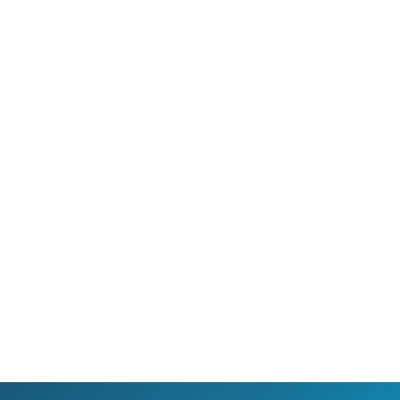
 umožňuje sledování HD
Ideální tarif pro celou ro
 a dobře vám poslouží
užijete si streamovací s
klad i při práci z
na všech vašich zařízen
va.
současně, včetně 4K vid
filmů.
Ověřit
dostupnost
Ověřit
dostupnost