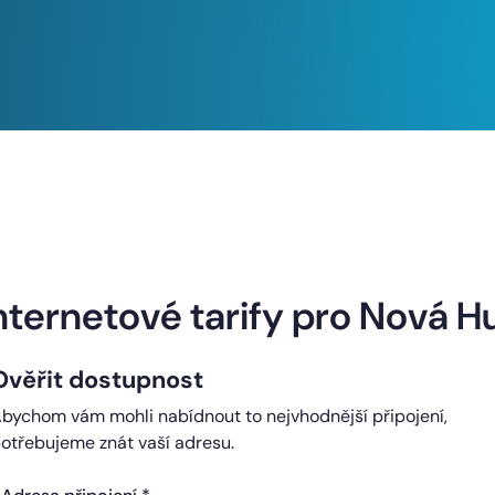
Naše internetové tarify
nternetové tarify pro Nová H
Ověřit dostupnost
ndard
Comfort
bychom vám mohli nabídnout to nejvhodnější připojení,
0 Kč
450 Kč
otřebujeme znát vaší adresu.
čně
měsíčně