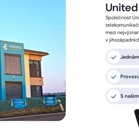
United
Společnost Uni
telekomunikačn
mezi nejvýzna
v jihozápadníc
Jednáme
Provoz
S našim