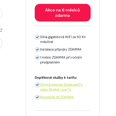
Akce na 6 měsíců
zdarma
t?
0 Kč
Silná gigabitová WiFi za 50 Kč
měsíčně
A
Instalace přípojky ZDARMA
m
1 měsíc ZDARMA při ročním
předplatném
Doplňkové služby k tarifu:
TV
Chytrá televize SledováníTV
nebo Skylink Live TV
síčně
Bezpečná síť ZDARMA