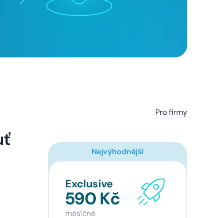
Pro firmy
uť
Nejvýhodnější
Exclusive
590 Kč
měsíčně