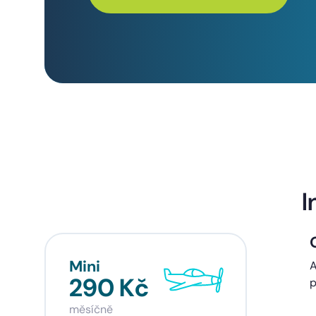
I
Mini
Sta
A
290 Kč
39
p
měsíčně
měsí