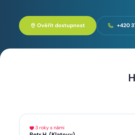
Ověřit dostupnost
+420 3
H
3 roky s námi
Petr H. (Klatovy)