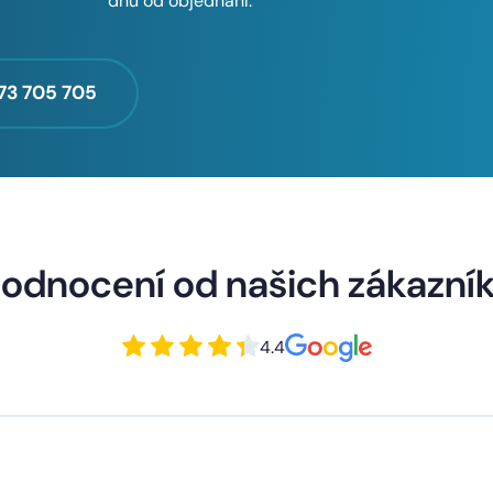
dnů od objednání.
73 705 705
odnocení od našich zákazní
4.4