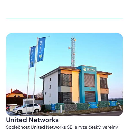
kontaktováni s obchodní nabídkou.
Více o ochraně
soukromí
United Networks
Společnost United Networks SE je ryze český, veřejný