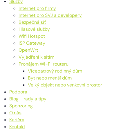
Služby
Internet pro firmy
Internet pro SVJ a developery
Bezpečná síť
Hlasové služby
Wifi Hotspot
ISP Gateway
OpenWrt
Vyjádření k sítím
Pronájem Wi-Fi routeru
Vícepatrový rodinný dům
Byt nebo menší dům
Velký objekt nebo venkovní prostor
Podpora
Blog - rady a tipy
Sponzoring
O nás
Kariéra
Kontakt