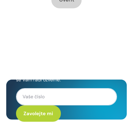
Chcete změnu a potřebujete
poradit jak na to?
Zanechte nám svoje telefoní číslo a my
se Vám rádi ozveme.
Kliknutím na „Zavolejte mi“ souhlasíte s tím, že budete