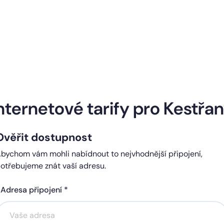
Naše internetové tarify
nternetové tarify pro Kestřa
Ověřit dostupnost
ndard
Comfort
bychom vám mohli nabídnout to nejvhodnější připojení,
0 Kč
450 Kč
otřebujeme znát vaší adresu.
čně
měsíčně
Adresa připojení *
Akce na 6 měsíců
Akce na 6 měsíců
zdarma
zdarma