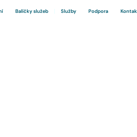
ní
Balíčky služeb
Služby
Podpora
Kontak
rnet a Chytrou TV