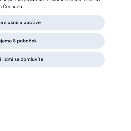
h Čechách.
 slušně a poctivě
ujeme 8 poboček
i lidmi se domluvíte