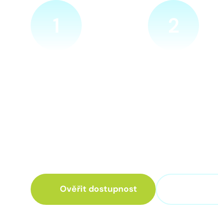
1
2
Ověříme a objednáme
Přijedeme za v
Objednejte si naprosto
Náš technik přijede
nezávazně prohlídku místa
zvolené místo. Po p
nové přípojky. Sdělte nám
vám sdělí veškeré 
adresu a vyhovující termín
ohledně připojení.
návštěvy našeho technika.
Ověřit dostupnost
+420 3