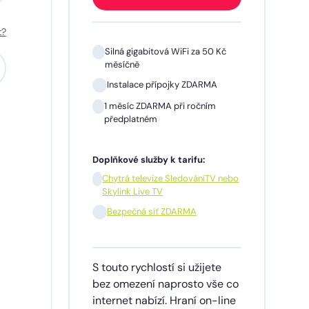
t?
 Kč
Silná gigabitová WiFi za 50 Kč
měsíčně
A
Instalace přípojky ZDARMA
m
1 měsíc ZDARMA při ročním
předplatném
Doplňkové služby k tarifu:
V nebo
Chytrá televize SledováníTV nebo
Skylink Live TV
síčně
Bezpečná síť ZDARMA
dinu,
S touto rychlostí si užijete
lužby
bez omezení naprosto vše co
ích
internet nabízí. Hraní on-line