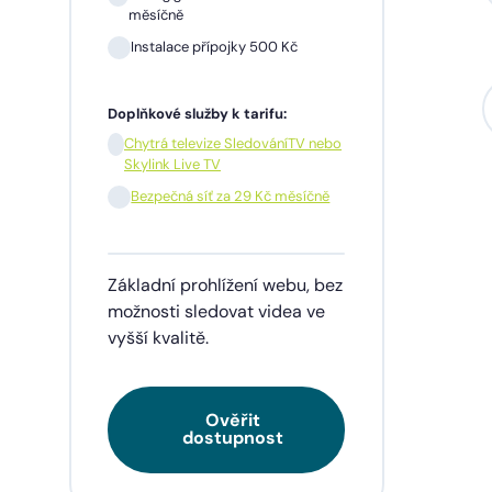
měsíčně
Instalace přípojky 500 Kč
Sil
mě
Doplňkové služby k tarifu:
In
Chytrá televize SledováníTV nebo
Skylink Live TV
1 m
pře
Bezpečná síť za 29 Kč měsíčně
Doplňk
Základní prohlížení webu, bez
Chy
Skyl
možnosti sledovat videa ve
vyšší kvalitě.
Be
Ověřit
Tarif
dostupnost
videa
napří