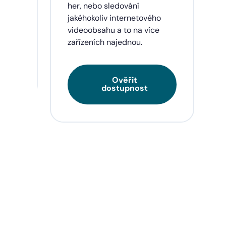
eí a
her, nebo sledování
jakéhokoliv internetového
videoobsahu a to na více
zařízeních najednou.
Ověřit
dostupnost