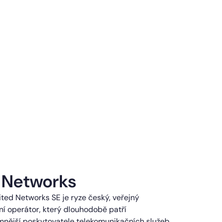
 Networks
ted Networks SE je ryze český, veřejný
í operátor, který dlouhodobě patří
mnější poskytovatele telekomunikačních služeb