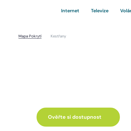
Internet
Televize
Volá
Mapa Pokrytí
Kestřany
Kestřany
I pro vás máme inte
ve skvělé nabídce
Ověřte si dostupnost