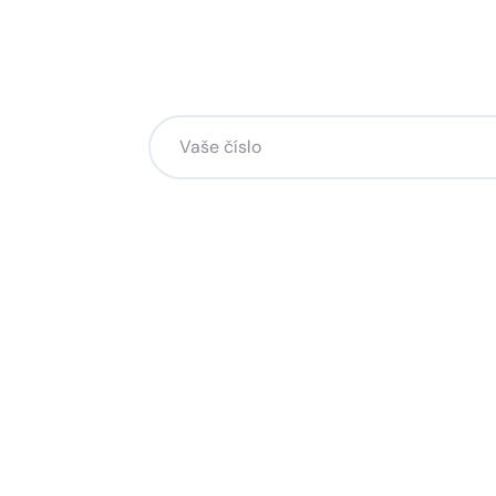
Chcete změnu a potřebuje
na to?
Zanechte nám svoje telefoní číslo a my se
Kliknutím na „Zavolejte mi“ souhlasíte s tím, že bude
Více o ochraně soukromí