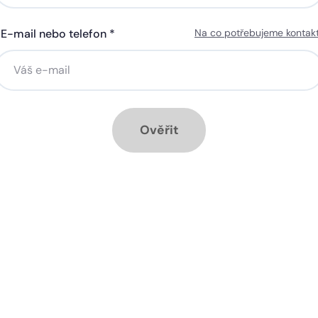
E-mail nebo telefon *
Na co potřebujeme kontak
ná gigabitová WiFi za 50 Kč
Silná gigabitová WiFi za 50
síčně
měsíčně
stalace přípojky ZDARMA
Instalace přípojky ZDARM
ěsíc ZDARMA při ročním
1 měsíc ZDARMA při roční
dplatném
předplatném
Ověřit
ové služby k tarifu:
Doplňkové služby k tarifu:
trá televize SledováníTV nebo
Chytrá televize SledováníT
ink Live TV
Skylink Live TV
zpečná síť za 29 Kč měsíčně
Bezpečná síť za 29 Kč mě
 umožňuje sledování HD
Ideální tarif pro celou ro
 a dobře vám poslouží
užijete si streamovací s
klad i při práci z
na všech vašich zařízen