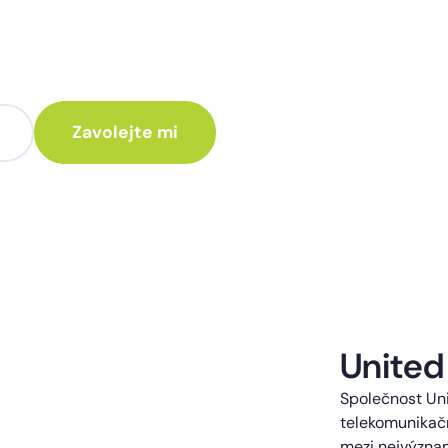
te poradit jak
 Vám rádi ozveme.
te kontaktováni s obchodní nabídkou.
United
Společnost Uni
telekomunikačn
mezi nejvýzna