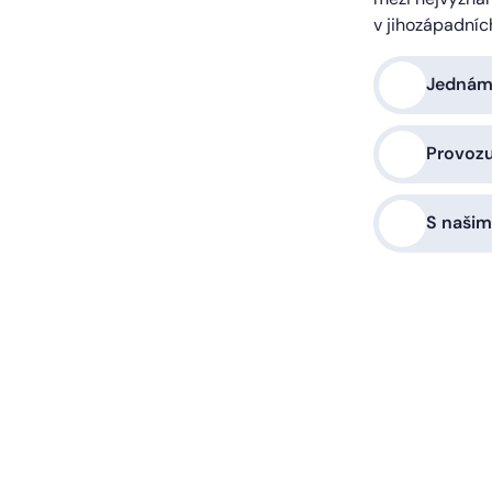
v jihozápadníc
Jednáme
Provoz
S našim
a vás zařídíme