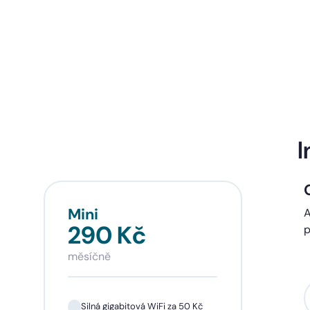
I
Mini
Sta
A
290 Kč
39
p
měsíčně
měsí
Silná gigabitová WiFi za 50 Kč