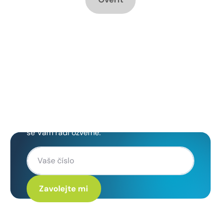
Chcete změnu a potřebujete
poradit jak na to?
Zanechte nám svoje telefoní číslo a my
se Vám rádi ozveme.
Kliknutím na „Zavolejte mi“ souhlasíte s tím, že budete