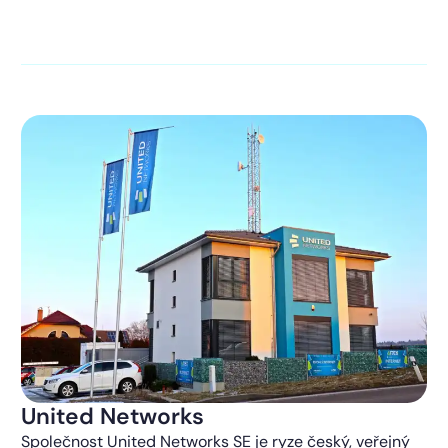
kontaktováni s obchodní nabídkou.
Více o ochraně
soukromí
United Networks
Společnost United Networks SE je ryze český, veřejný