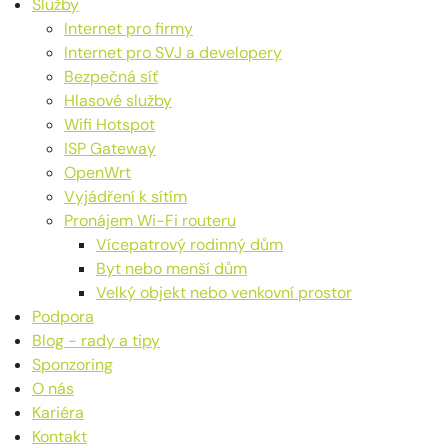
Služby
Internet pro firmy
Internet pro SVJ a developery
Bezpečná síť
Hlasové služby
Wifi Hotspot
ISP Gateway
OpenWrt
Vyjádření k sítím
Pronájem Wi-Fi routeru
Vícepatrový rodinný dům
Byt nebo menší dům
Velký objekt nebo venkovní prostor
Podpora
Blog - rady a tipy
Sponzoring
O nás
Kariéra
Kontakt