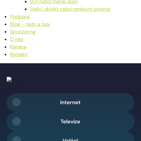
Byt nebo menší dům
Velký objekt nebo venkovní prostor
Podpora
Blog - rady a tipy
Sponzoring
O nás
Kariéra
Kontakt
Internet
Televize
Volání