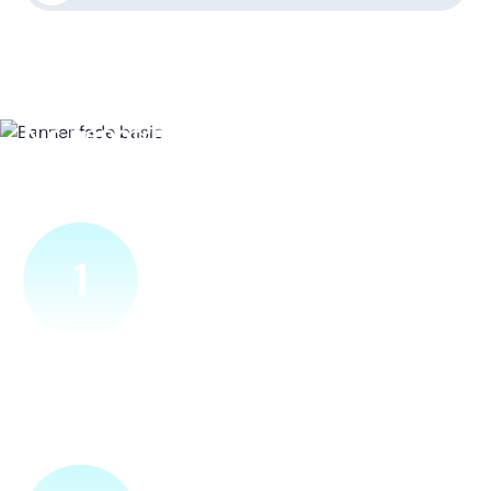
Nic nepotřebujete, vše za vás
zařídíme
1
Ověříme a objednáme
Objednejte si naprosto nezávazně prohlídku místa nové
přípojky. Sdělte nám adresu a vyhovující termín
návštěvy našeho technika.