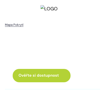
Mapa Pokrytí
Staré Sedlo
I pro vás máme internet
a Chytrou TV
ve skvělé nabídce
Ověřte si dostupnost