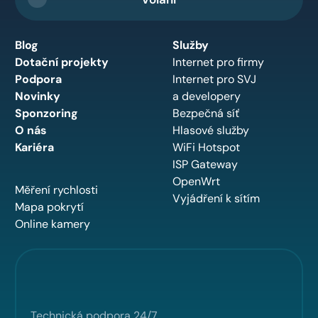
Blog
Služby
Dotační projekty
Internet pro firmy
Podpora
Internet pro SVJ
Novinky
a developery
Sponzoring
Bezpečná síť
O nás
Hlasové služby
Kariéra
WiFi Hotspot
ISP Gateway
OpenWrt
Měření rychlosti
Vyjádření k sítím
Mapa pokrytí
Online kamery
Technická podpora 24/7