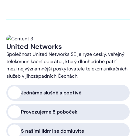
kontaktováni s obchodní nabídkou.
Více o ochraně
soukromí
United Networks
Společnost United Networks SE je ryze český, veřejný
telekomunikační operátor, který dlouhodobě patří
mezi nejvýznamnější poskytovatele telekomunikačních
služeb v jihozápadních Čechách.
Jednáme slušně a poctivě
Provozujeme 8 poboček
S našimi lidmi se domluvíte