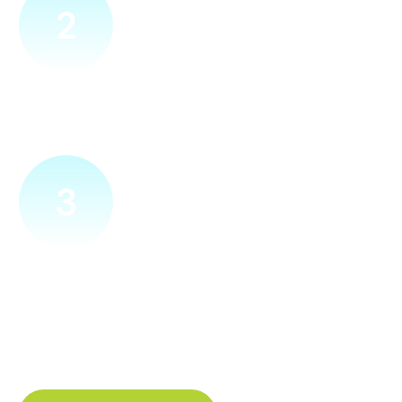
2
Přijedeme za vámi
Náš technik přijede na vámi zvolené místo. Po prohlídce
vám sdělí veškeré informace ohledně připojení.
3
Zapojíme a zprovozníme
Pokud si plácneme, přípojku zapojíme buďto hned
a nebo si domluvíme jiný termín. Náš internet
tak budete mít do několika dnů od objednání.