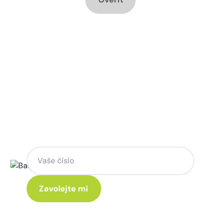
Chcete změnu a potřebujete
poradit jak na to?
Zanechte nám svoje telefoní číslo a my
se Vám rádi ozveme.
Kliknutím na „Zavolejte mi“ souhlasíte s tím, že budete