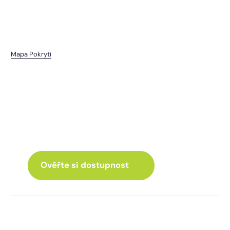
Mapa Pokrytí
Milostín
I pro vás máme internet
a Chytrou TV
ve skvělé nabídce
Ověřte si dostupnost