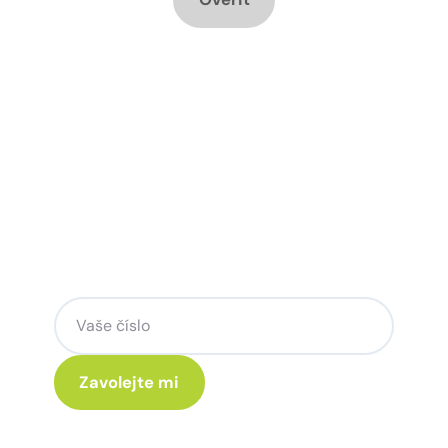
Chcete změnu a potřebujete
poradit jak na to?
Zanechte nám svoje telefoní číslo a my
se Vám rádi ozveme.
Kliknutím na „Zavolejte mi“ souhlasíte s tím, že budete