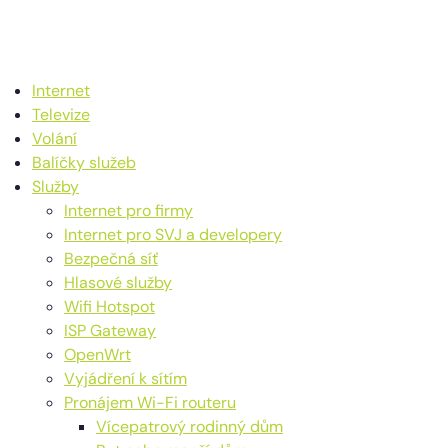
Internet
Televize
Volání
Balíčky služeb
Služby
Internet pro firmy
Internet pro SVJ a developery
Bezpečná síť
Hlasové služby
Wifi Hotspot
ISP Gateway
OpenWrt
Vyjádření k sítím
Pronájem Wi-Fi routeru
Vícepatrový rodinný dům