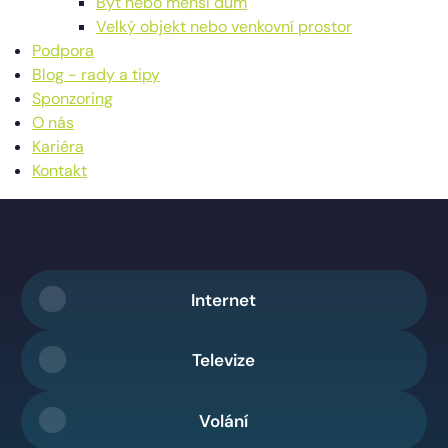
Byt nebo menší dům
Velký objekt nebo venkovní prostor
Podpora
Blog - rady a tipy
Sponzoring
O nás
Kariéra
Kontakt
Internet
Televize
Volání