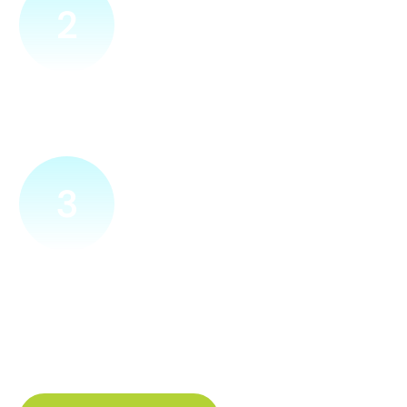
2
Přijedeme za vámi
Náš technik přijede na vámi zvolené místo. Po prohlídce
vám sdělí veškeré informace ohledně připojení.
3
Zapojíme a zprovozníme
Pokud si plácneme, přípojku zapojíme buďto hned
a nebo si domluvíme jiný termín. Náš internet
tak budete mít do několika dnů od objednání.