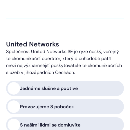
kontaktováni s obchodní nabídkou.
Více o ochraně
soukromí
United Networks
Společnost United Networks SE je ryze český, veřejný
telekomunikační operátor, který dlouhodobě patří
mezi nejvýznamnější poskytovatele telekomunikačních
služeb v jihozápadních Čechách.
Jednáme slušně a poctivě
Provozujeme 8 poboček
S našimi lidmi se domluvíte