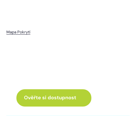
Mapa Pokrytí
Kokořov
I pro vás máme internet
a Chytrou TV
ve skvělé nabídce
Ověřte si dostupnost