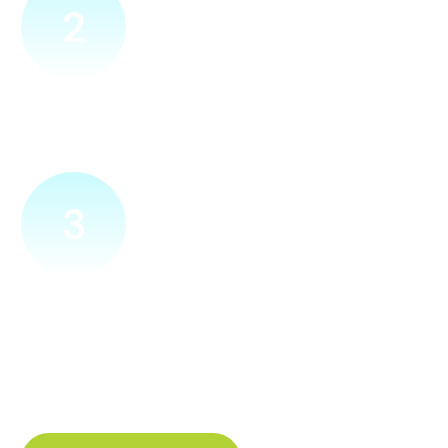
2
Přijedeme za vámi
Náš technik přijede na vámi zvolené místo. Po prohlídce
vám sdělí veškeré informace ohledně připojení.
3
Zapojíme a zprovozníme
Pokud si plácneme, přípojku zapojíme buďto hned
a nebo si domluvíme jiný termín. Náš internet
tak budete mít do několika dnů od objednání.