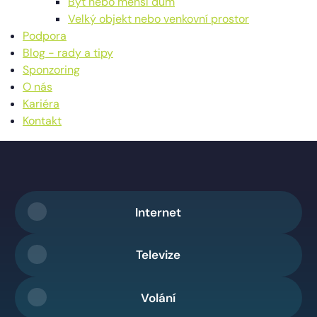
Byt nebo menší dům
Velký objekt nebo venkovní prostor
Podpora
Blog - rady a tipy
Sponzoring
O nás
Kariéra
Kontakt
Internet
Televize
Volání