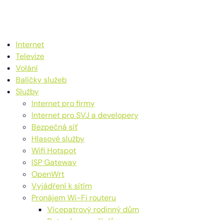
Internet
Televize
Volání
Balíčky služeb
Služby
Internet pro firmy
Internet pro SVJ a developery
Bezpečná síť
Hlasové služby
Wifi Hotspot
ISP Gateway
OpenWrt
Vyjádření k sítím
Pronájem Wi-Fi routeru
Vícepatrový rodinný dům