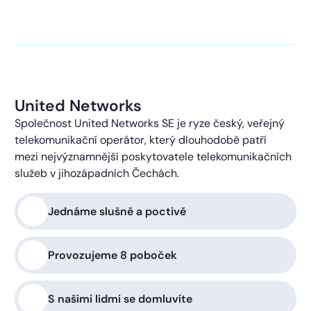
kontaktováni s obchodní nabídkou.
Více o ochraně
soukromí
United Networks
Společnost United Networks SE je ryze český, veřejný
telekomunikační operátor, který dlouhodobě patří
mezi nejvýznamnější poskytovatele telekomunikačních
služeb v jihozápadních Čechách.
Jednáme slušně a poctivě
Provozujeme 8 poboček
S našimi lidmi se domluvíte