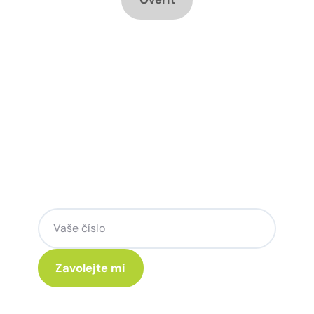
Chcete změnu a potřebujete
poradit jak na to?
Zanechte nám svoje telefoní číslo a my
se Vám rádi ozveme.
Kliknutím na „Zavolejte mi“ souhlasíte s tím, že budete