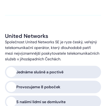
kontaktováni s obchodní nabídkou.
Více o ochraně
soukromí
United Networks
Společnost United Networks SE je ryze český, veřejný
telekomunikační operátor, který dlouhodobě patří
mezi nejvýznamnější poskytovatele telekomunikačních
služeb v jihozápadních Čechách.
Jednáme slušně a poctivě
Provozujeme 8 poboček
S našimi lidmi se domluvíte