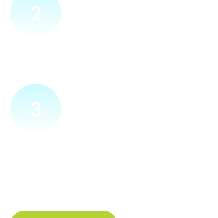
2
Přijedeme za vámi
Náš technik přijede na vámi zvolené místo. Po prohlídce
vám sdělí veškeré informace ohledně připojení.
3
Zapojíme a zprovozníme
Pokud si plácneme, přípojku zapojíme buďto hned
a nebo si domluvíme jiný termín. Náš internet
tak budete mít do několika dnů od objednání.