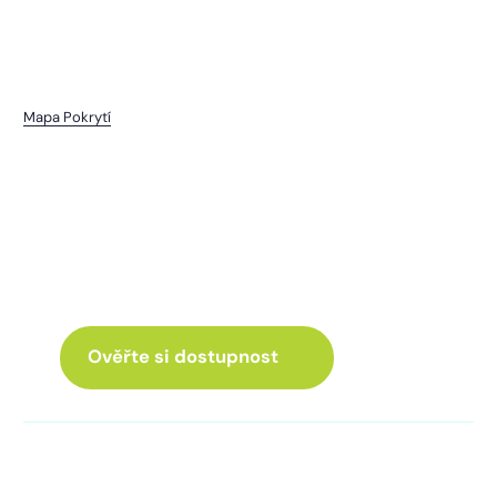
Mapa Pokrytí
Mračnice
I pro vás máme internet
a Chytrou TV
ve skvělé nabídce
Ověřte si dostupnost