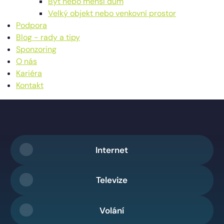
Byt nebo menší dům
Velký objekt nebo venkovní prostor
Podpora
Blog - rady a tipy
Sponzoring
O nás
Kariéra
Kontakt
Internet
Televize
Volání