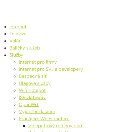
Internet
Televize
Volání
Balíčky služeb
Služby
Internet pro firmy
Internet pro SVJ a developery
Bezpečná síť
Hlasové služby
Wifi Hotspot
ISP Gateway
OpenWrt
Vyjádření k sítím
Pronájem Wi-Fi routeru
Vícepatrový rodinný dům