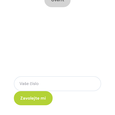
Chcete změnu a potřebujete
poradit jak na to?
Zanechte nám svoje telefoní číslo a my
se Vám rádi ozveme.
Kliknutím na „Zavolejte mi“ souhlasíte s tím, že budete