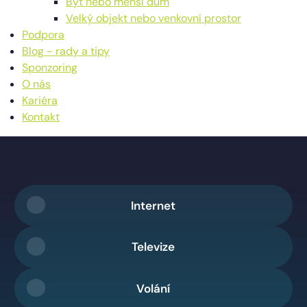
Byt nebo menší dům
Velký objekt nebo venkovní prostor
Podpora
Blog - rady a tipy
Sponzoring
O nás
Kariéra
Kontakt
Internet
Televize
Volání