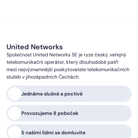
kontaktováni s obchodní nabídkou.
Více o ochraně
soukromí
United Networks
Společnost United Networks SE je ryze český, veřejný
telekomunikační operátor, který dlouhodobě patří
mezi nejvýznamnější poskytovatele telekomunikačních
služeb v jihozápadních Čechách.
Jednáme slušně a poctivě
Provozujeme 8 poboček
S našimi lidmi se domluvíte