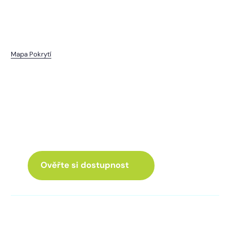
Mapa Pokrytí
Vrbno
I pro vás máme internet
a Chytrou TV
ve skvělé nabídce
Ověřte si dostupnost