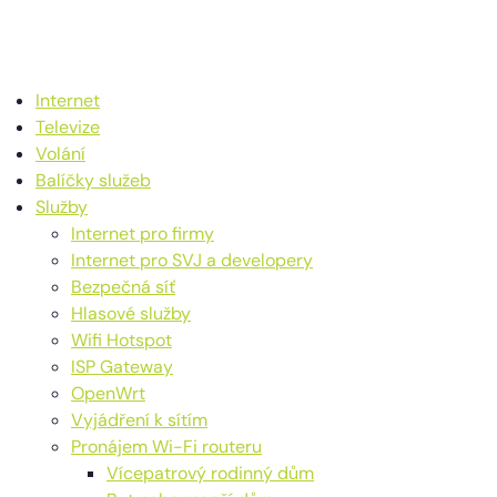
Internet
Televize
Volání
Balíčky služeb
Služby
Internet pro firmy
Internet pro SVJ a developery
Bezpečná síť
Hlasové služby
Wifi Hotspot
ISP Gateway
OpenWrt
Vyjádření k sítím
Pronájem Wi-Fi routeru
Vícepatrový rodinný dům