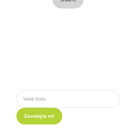
Chcete změnu a potřebujete
poradit jak na to?
Zanechte nám svoje telefoní číslo a my
se Vám rádi ozveme.
Kliknutím na „Zavolejte mi“ souhlasíte s tím, že budete