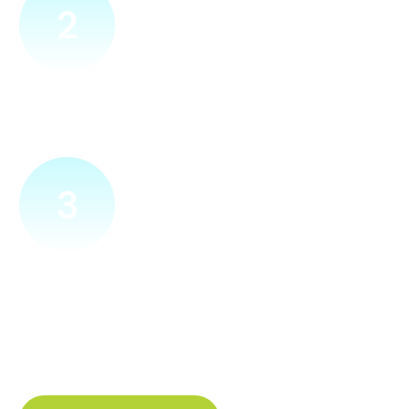
2
Přijedeme za vámi
Náš technik přijede na vámi zvolené místo. Po prohlídce
vám sdělí veškeré informace ohledně připojení.
3
Zapojíme a zprovozníme
Pokud si plácneme, přípojku zapojíme buďto hned
a nebo si domluvíme jiný termín. Náš internet
tak budete mít do několika dnů od objednání.