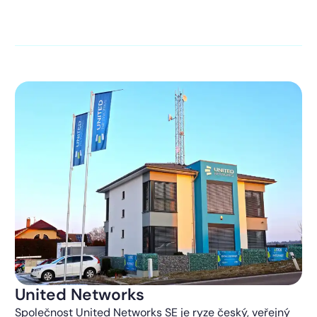
kontaktováni s obchodní nabídkou.
Více o ochraně
soukromí
United Networks
Společnost United Networks SE je ryze český, veřejný