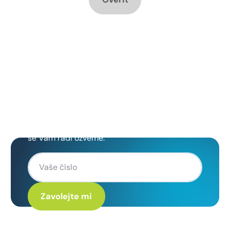
Chcete změnu a potřebujete
poradit jak na to?
Zanechte nám svoje telefoní číslo a my
se Vám rádi ozveme.
Kliknutím na „Zavolejte mi“ souhlasíte s tím, že budete