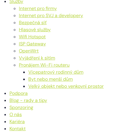
Služby
Internet pro firmy
Internet pro SVJ a developery
Bezpečná síť
Hlasové služby
Wifi Hotspot
ISP Gateway
OpenWrt
Vyjádření k sítím
Pronájem Wi-Fi routeru
Vícepatrový rodinný dům
Byt nebo menší dům
Velký objekt nebo venkovní prostor
Podpora
Blog - rady a tipy
Sponzoring
O nás
Kariéra
Kontakt