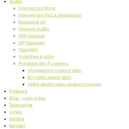
Služby
Internet pro firmy
Internet pro SVJ a developery
Bezpečná síť
Hlasové služby
Wifi Hotspot
ISP Gateway
OpenWrt
Vyjádření k sítím
Pronájem Wi-Fi routeru
Vícepatrový rodinný dům
Byt nebo menší dům
Velký objekt nebo venkovní prostor
Podpora
Blog - rady a tipy
Sponzoring
O nás
Kariéra
Kontakt