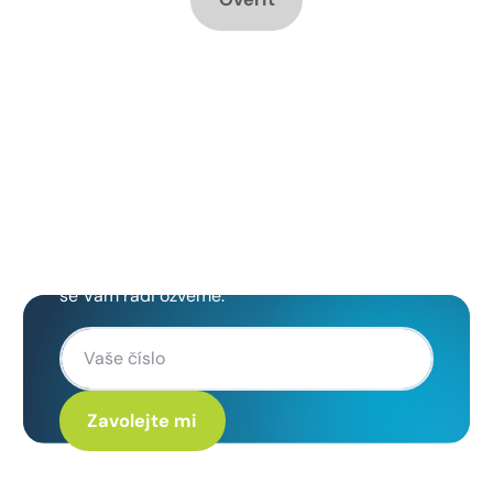
Chcete změnu a potřebujete
poradit jak na to?
Zanechte nám svoje telefoní číslo a my
se Vám rádi ozveme.
Kliknutím na „Zavolejte mi“ souhlasíte s tím, že budete