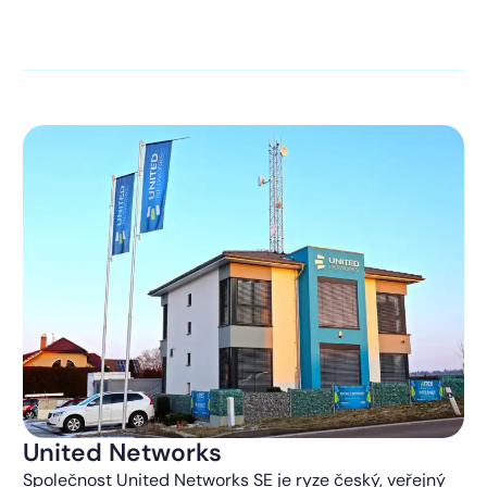
kontaktováni s obchodní nabídkou.
Více o ochraně
soukromí
United Networks
Společnost United Networks SE je ryze český, veřejný