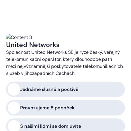
kontaktováni s obchodní nabídkou.
Více o ochraně
soukromí
United Networks
Společnost United Networks SE je ryze český, veřejný
telekomunikační operátor, který dlouhodobě patří
mezi nejvýznamnější poskytovatele telekomunikačních
služeb v jihozápadních Čechách.
Jednáme slušně a poctivě
Provozujeme 8 poboček
S našimi lidmi se domluvíte