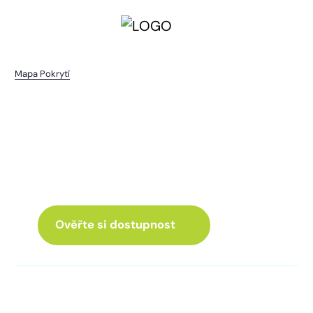
Mapa Pokrytí
Ostřetice
I pro vás máme internet
a Chytrou TV
ve skvělé nabídce
Ověřte si dostupnost