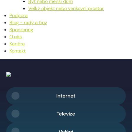
Byt nebo menší dům
Velký objekt nebo venkovní prostor
Podpora
Blog - rady a tipy
Sponzoring
O nás
Kariéra
Kontakt
Internet
Televize
Volání