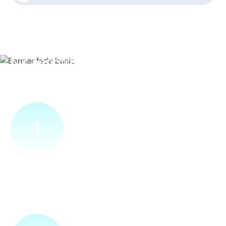
Nic nepotřebujete, vše za vás
zařídíme
1
Ověříme a objednáme
Objednejte si naprosto nezávazně prohlídku místa nové
přípojky. Sdělte nám adresu a vyhovující termín
návštěvy našeho technika.