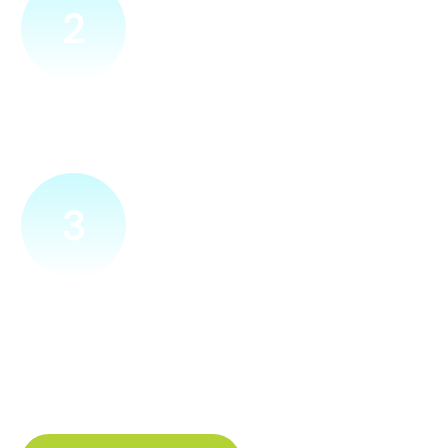
2
Přijedeme za vámi
Náš technik přijede na vámi zvolené místo. Po prohlídce
vám sdělí veškeré informace ohledně připojení.
3
Zapojíme a zprovozníme
Pokud si plácneme, přípojku zapojíme buďto hned
a nebo si domluvíme jiný termín. Náš internet
tak budete mít do několika dnů od objednání.