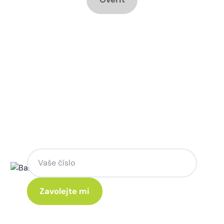
Chcete změnu a potřebujete
poradit jak na to?
Zanechte nám svoje telefoní číslo a my
se Vám rádi ozveme.
Kliknutím na „Zavolejte mi“ souhlasíte s tím, že budete