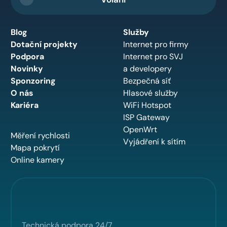
Blog
Služby
Dotační projekty
Internet pro firmy
Podpora
Internet pro SVJ
Novinky
a developery
Sponzoring
Bezpečná síť
O nás
Hlasové služby
Kariéra
WiFi Hotspot
ISP Gateway
OpenWrt
Měření rychlosti
Vyjádření k sítím
Mapa pokrytí
Online kamery
Technická podpora 24/7