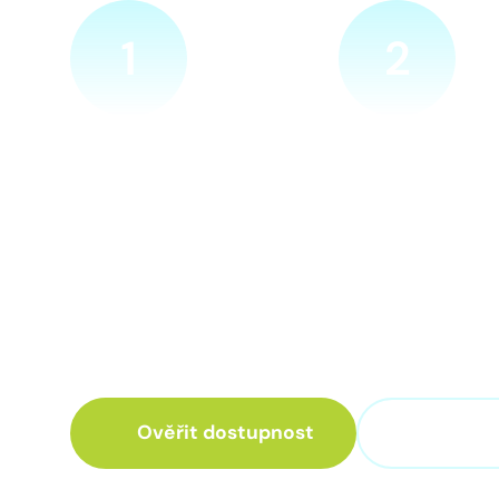
1
2
Ověříme a objednáme
Přijedeme za v
Objednejte si naprosto
Náš technik přijede
nezávazně prohlídku místa
zvolené místo. Po p
nové přípojky. Sdělte nám
vám sdělí veškeré 
adresu a vyhovující termín
ohledně připojení.
návštěvy našeho technika.
Ověřit dostupnost
+420 3