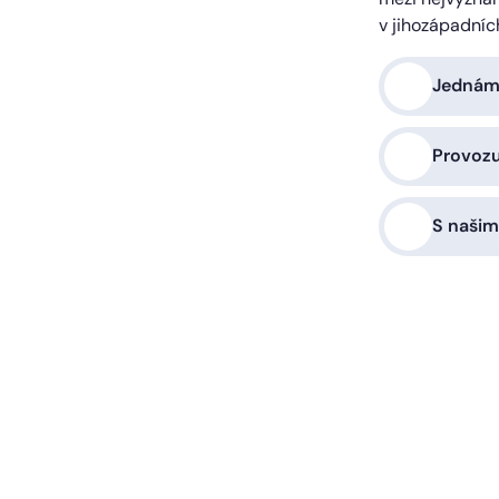
v jihozápadníc
Jednáme
Provoz
S našim
a vás zařídíme