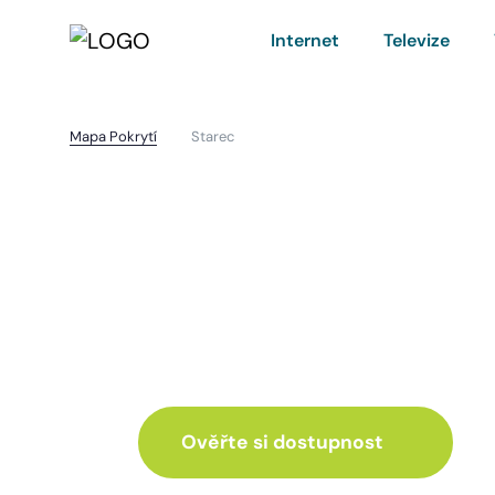
Internet
Televize
Mapa Pokrytí
Starec
Starec
I pro vás máme inte
ve skvělé nabídce
Ověřte si dostupnost