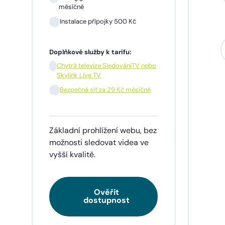
měsíčně
Instalace přípojky 500 Kč
Sil
mě
Doplňkové služby k tarifu:
In
Chytrá televize SledováníTV nebo
Skylink Live TV
1 m
pře
Bezpečná síť za 29 Kč měsíčně
Doplňk
Základní prohlížení webu, bez
Chy
Skyl
možnosti sledovat videa ve
vyšší kvalitě.
Be
Ověřit
Tarif
dostupnost
videa
napří