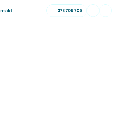
ntakt
373 705 705