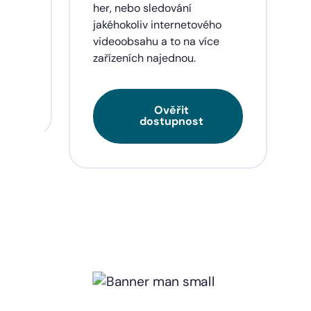
eí a
her, nebo sledování
jakéhokoliv internetového
videoobsahu a to na více
zařízeních najednou.
Ověřit
dostupnost