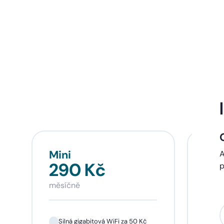
Mini
Sta
A
290 Kč
39
p
měsíčně
měsí
Silná gigabitová WiFi za 50 Kč