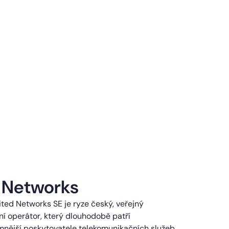
 Networks
ted Networks SE je ryze český, veřejný
í operátor, který dlouhodobě patří
mnější poskytovatele telekomunikačních služeb