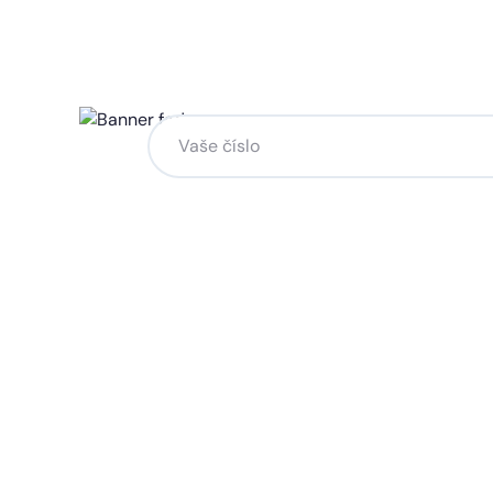
Chcete změnu a potřebuje
na to?
Zanechte nám svoje telefoní číslo a my se
Kliknutím na „Zavolejte mi“ souhlasíte s tím, že bude
Více o ochraně soukromí