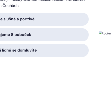
h Čechách.
 slušně a poctivě
ujeme 8 poboček
i lidmi se domluvíte