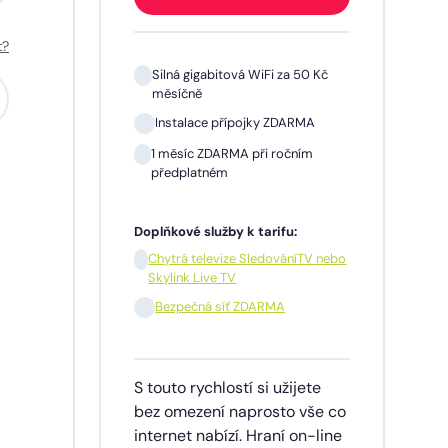
t?
 Kč
Silná gigabitová WiFi za 50 Kč
měsíčně
A
Instalace přípojky ZDARMA
m
1 měsíc ZDARMA při ročním
předplatném
Doplňkové služby k tarifu:
V nebo
Chytrá televize SledováníTV nebo
Skylink Live TV
síčně
Bezpečná síť ZDARMA
dinu,
S touto rychlostí si užijete
lužby
bez omezení naprosto vše co
ích
internet nabízí. Hraní on-line