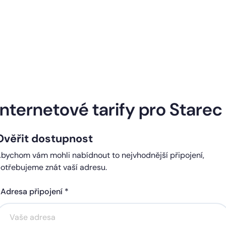
Naše internetové tarify
Internetové tarify pro Starec
Ověřit dostupnost
ndard
Comfort
bychom vám mohli nabídnout to nejvhodnější připojení,
0 Kč
450 Kč
otřebujeme znát vaší adresu.
čně
měsíčně
Adresa připojení *
Akce na 6 měsíců
Akce na 6 měsíců
zdarma
zdarma