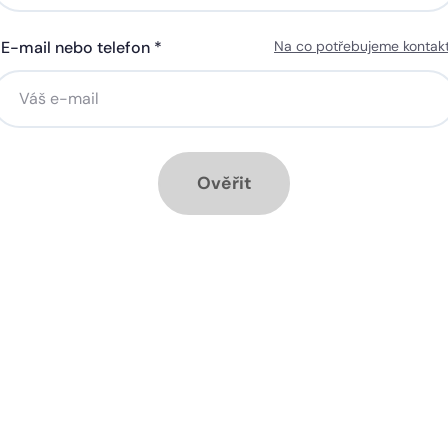
E-mail nebo telefon *
Na co potřebujeme kontak
ná gigabitová WiFi za 50 Kč
Silná gigabitová WiFi za 50
síčně
měsíčně
stalace přípojky ZDARMA
Instalace přípojky ZDARM
ěsíc ZDARMA při ročním
1 měsíc ZDARMA při roční
dplatném
předplatném
Ověřit
ové služby k tarifu:
Doplňkové služby k tarifu:
trá televize SledováníTV nebo
Chytrá televize SledováníT
ink Live TV
Skylink Live TV
zpečná síť za 29 Kč měsíčně
Bezpečná síť za 29 Kč mě
 umožňuje sledování HD
Ideální tarif pro celou ro
 a dobře vám poslouží
užijete si streamovací s
klad i při práci z
na všech vašich zařízen