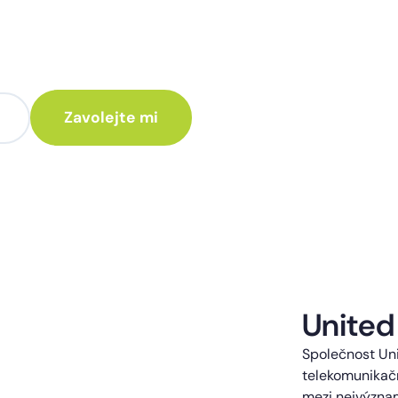
te poradit jak
 Vám rádi ozveme.
te kontaktováni s obchodní nabídkou.
United
Společnost Uni
telekomunikačn
mezi nejvýzna