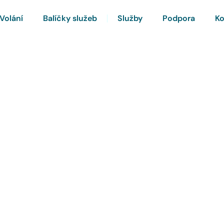
Volání
Balíčky služeb
Služby
Podpora
Ko
rnet a Chytrou TV