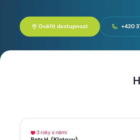
Ověřit dostupnost
+420 3
H
3 roky s námi
Petr H. (Klatovy)