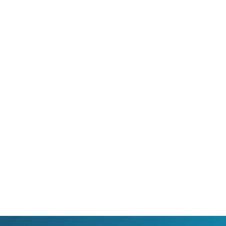
 umožňuje sledování HD
Ideální tarif pro celou ro
 a dobře vám poslouží
užijete si streamovací s
klad i při práci z
na všech vašich zařízen
va.
současně, včetně 4K vid
filmů.
Ověřit
dostupnost
Ověřit
dostupnost