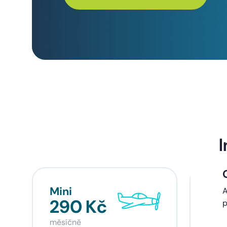
I
Mini
Sta
A
290 Kč
39
p
měsíčně
měsí