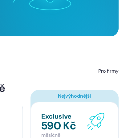
Pro firmy
tě
Nejvýhodnější
Exclusive
590 Kč
měsíčně