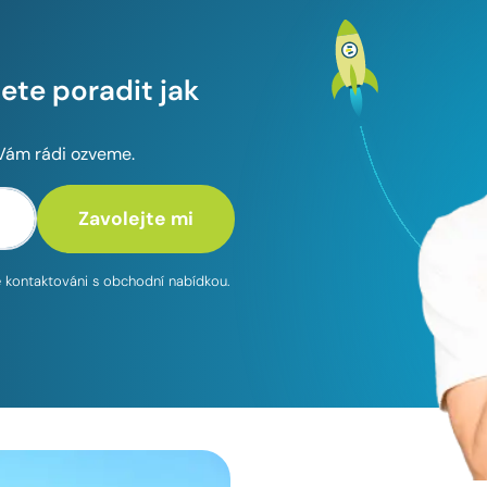
te poradit jak
 Vám rádi ozveme.
te kontaktováni s obchodní nabídkou.