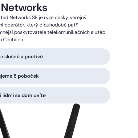
 Networks
ted Networks SE je ryze český, veřejný
í operátor, který dlouhodobě patří
mnější poskytovatele telekomunikačních služeb
h Čechách.
 slušně a poctivě
ujeme 8 poboček
i lidmi se domluvíte