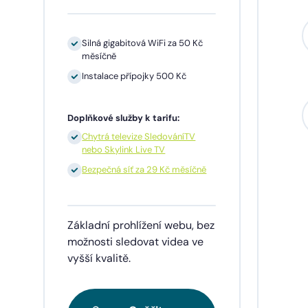
Silná gigabitová WiFi za 50 Kč
měsíčně
Instalace přípojky 500 Kč
Sil
mě
Doplňkové služby k tarifu:
In
Chytrá televize SledováníTV
nebo Skylink Live TV
1 
př
Bezpečná síť za 29 Kč měsíčně
Doplňk
Základní prohlížení webu, bez
Ch
ne
možnosti sledovat videa ve
vyšší kvalitě.
Be