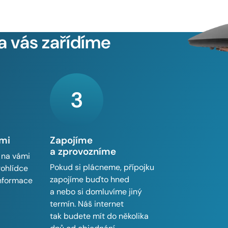
a vás zařídíme
3
ámi
Zapojíme
a zprovozníme
 na vámi
Pokud si plácneme, přípojku
rohlídce
zapojíme buďto hned
informace
a nebo si domluvíme jiný
termín. Náš internet
tak budete mít do několika