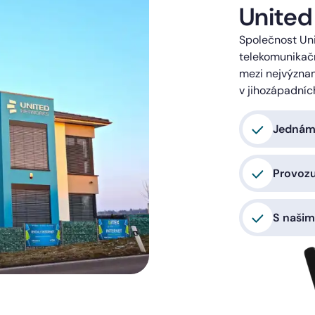
United
Společnost Uni
telekomunikačn
mezi nejvýzna
v jihozápadníc
Jednáme
Provoz
S našim