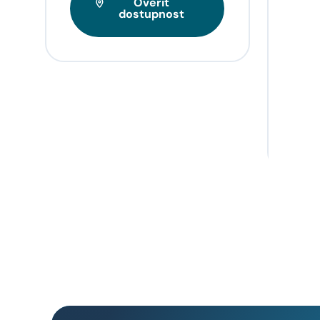
Ověřit
Tarif
dostupnost
videa
napří
domo