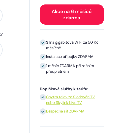
Akce na 6 měsíců
zdarma
t?
0 Kč
Silná gigabitová WiFi za 50 Kč
měsíčně
A
Instalace přípojky ZDARMA
m
1 měsíc ZDARMA při ročním
předplatném
Doplňkové služby k tarifu:
TV
Chytrá televize SledováníTV
nebo Skylink Live TV
síčně
Bezpečná síť ZDARMA