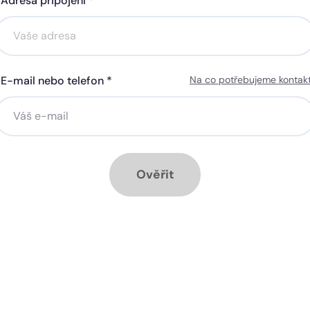
Adresa připojení *
Akce na 6 měsíců
Akce na 6 měsíců
zdarma
zdarma
E-mail nebo telefon *
Na co potřebujeme kontak
ná gigabitová WiFi za 50 Kč
Silná gigabitová WiFi za 5
síčně
měsíčně
stalace přípojky ZDARMA
Instalace přípojky ZDARM
měsíc ZDARMA při ročním
1 měsíc ZDARMA při roční
edplatném
předplatném
Ověřit
ové služby k tarifu:
Doplňkové služby k tarifu:
ytrá televize SledováníTV
Chytrá televize Sledování
bo Skylink Live TV
nebo Skylink Live TV
zpečná síť za 29 Kč měsíčně
Bezpečná síť za 29 Kč mě