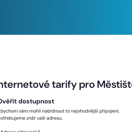
Naše internetové tarify
nternetové tarify pro Městiš
Ověřit dostupnost
ndard
Comfort
bychom vám mohli nabídnout to nejvhodnější připojení,
0 Kč
450 Kč
otřebujeme znát vaší adresu.
čně
měsíčně