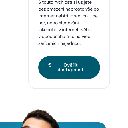
dinu,
S touto rychlostí si užijete
lužby
bez omezení naprosto vše co
ích
internet nabízí. Hraní on-line
eí a
her, nebo sledování
jakéhokoliv internetového
videoobsahu a to na více
zařízeních najednou.
Ověřit
dostupnost