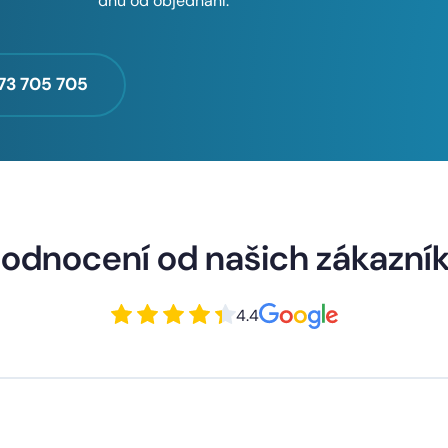
dnů od objednání.
73 705 705
odnocení od našich zákazní
4.4