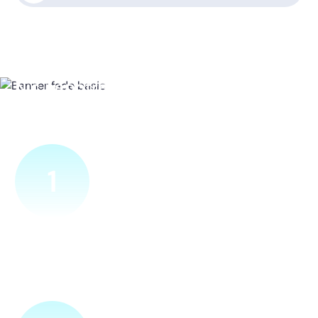
Nic nepotřebujete, vše za vás
zařídíme
1
Ověříme a objednáme
Objednejte si naprosto nezávazně prohlídku místa nové
přípojky. Sdělte nám adresu a vyhovující termín
návštěvy našeho technika.