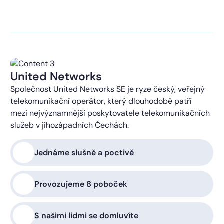
kontaktováni s obchodní nabídkou.
Více o ochraně
soukromí
United Networks
Společnost United Networks SE je ryze český, veřejný
telekomunikační operátor, který dlouhodobě patří
mezi nejvýznamnější poskytovatele telekomunikačních
služeb v jihozápadních Čechách.
Jednáme slušně a poctivě
Provozujeme 8 poboček
S našimi lidmi se domluvíte