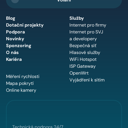
Blog
Služby
Dotační projekty
Internet pro firmy
Podpora
Internet pro SVJ
Novinky
a developery
Sponzoring
Bezpečná síť
O nás
Hlasové služby
Kariéra
WiFi Hotspot
ISP Gateway
OpenWrt
Měření rychlosti
Vyjádření k sítím
Mapa pokrytí
Online kamery
Technická podpora 24/7