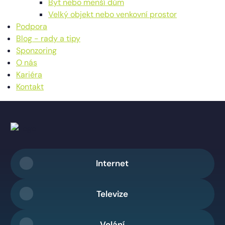
Byt nebo menší dům
Velký objekt nebo venkovní prostor
Podpora
Blog - rady a tipy
Sponzoring
O nás
Kariéra
Kontakt
Internet
Televize
Volání