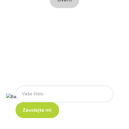
Chcete změnu a potřebujete
poradit jak na to?
Zanechte nám svoje telefoní číslo a my
se Vám rádi ozveme.
Kliknutím na „Zavolejte mi“ souhlasíte s tím, že budete