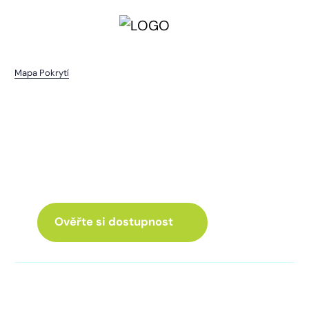
Mapa Pokrytí
Předotice
I pro vás máme internet
a Chytrou TV
ve skvělé nabídce
Ověřte si dostupnost