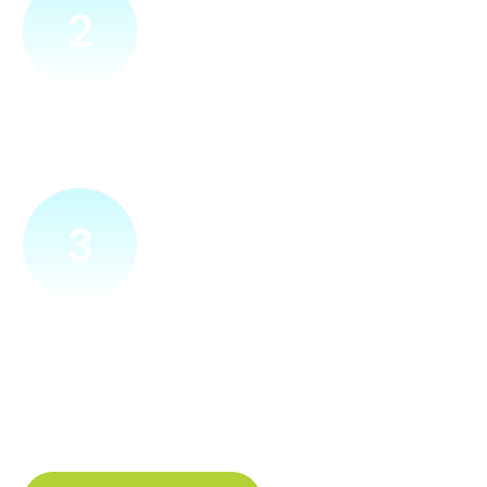
2
Přijedeme za vámi
Náš technik přijede na vámi zvolené místo. Po prohlídce
vám sdělí veškeré informace ohledně připojení.
3
Zapojíme a zprovozníme
Pokud si plácneme, přípojku zapojíme buďto hned
a nebo si domluvíme jiný termín. Náš internet
tak budete mít do několika dnů od objednání.