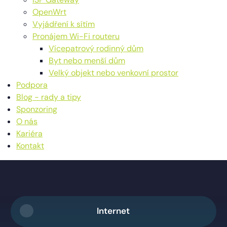
OpenWrt
Vyjádření k sítím
Pronájem Wi-Fi routeru
Vícepatrový rodinný dům
Byt nebo menší dům
Velký objekt nebo venkovní prostor
Podpora
Blog - rady a tipy
Sponzoring
O nás
Kariéra
Kontakt
Internet