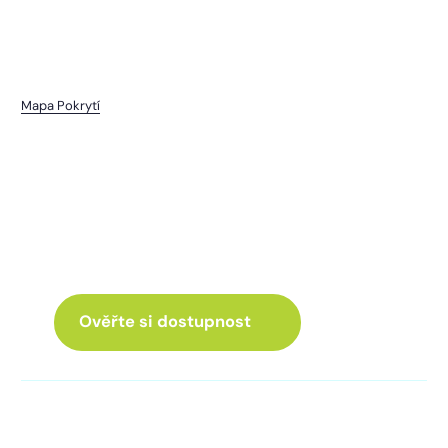
Mapa Pokrytí
Studánky
I pro vás máme internet
a Chytrou TV
ve skvělé nabídce
Ověřte si dostupnost