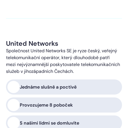
kontaktováni s obchodní nabídkou.
Více o ochraně
soukromí
United Networks
Společnost United Networks SE je ryze český, veřejný
telekomunikační operátor, který dlouhodobě patří
mezi nejvýznamnější poskytovatele telekomunikačních
služeb v jihozápadních Čechách.
Jednáme slušně a poctivě
Provozujeme 8 poboček
S našimi lidmi se domluvíte