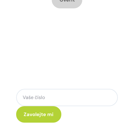
Chcete změnu a potřebujete
poradit jak na to?
Zanechte nám svoje telefoní číslo a my
se Vám rádi ozveme.
Kliknutím na „Zavolejte mi“ souhlasíte s tím, že budete