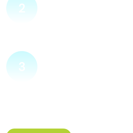
2
Přijedeme za vámi
Náš technik přijede na vámi zvolené místo. Po prohlídce
vám sdělí veškeré informace ohledně připojení.
3
Zapojíme a zprovozníme
Pokud si plácneme, přípojku zapojíme buďto hned
a nebo si domluvíme jiný termín. Náš internet
tak budete mít do několika dnů od objednání.