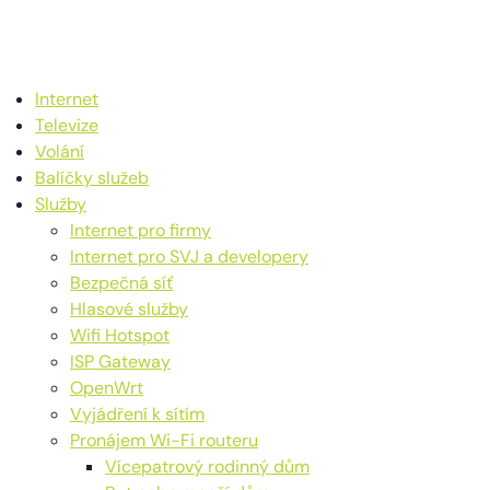
Internet
Televize
Volání
Balíčky služeb
Služby
Internet pro firmy
Internet pro SVJ a developery
Bezpečná síť
Hlasové služby
Wifi Hotspot
ISP Gateway
OpenWrt
Vyjádření k sítím
Pronájem Wi-Fi routeru
Vícepatrový rodinný dům