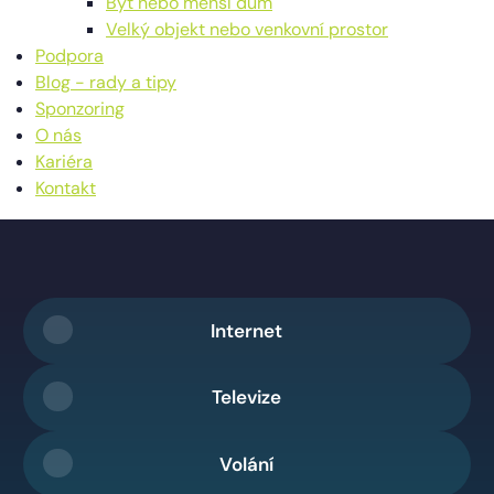
Byt nebo menší dům
Velký objekt nebo venkovní prostor
Podpora
Blog - rady a tipy
Sponzoring
O nás
Kariéra
Kontakt
Internet
Televize
Volání