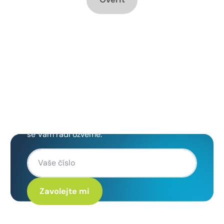
Chcete změnu a potřebujete
poradit jak na to?
Zanechte nám svoje telefoní číslo a my
se Vám rádi ozveme.
Kliknutím na „Zavolejte mi“ souhlasíte s tím, že budete