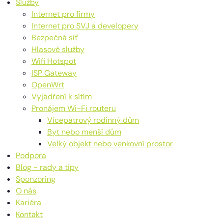
Služby
Internet pro firmy
Internet pro SVJ a developery
Bezpečná síť
Hlasové služby
Wifi Hotspot
ISP Gateway
OpenWrt
Vyjádření k sítím
Pronájem Wi-Fi routeru
Vícepatrový rodinný dům
Byt nebo menší dům
Velký objekt nebo venkovní prostor
Podpora
Blog - rady a tipy
Sponzoring
O nás
Kariéra
Kontakt