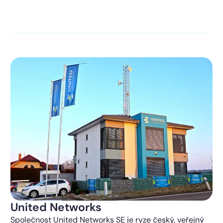
kontaktováni s obchodní nabídkou.
Více o ochraně
soukromí
United Networks
Společnost United Networks SE je ryze český, veřejný