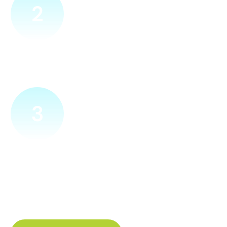
2
Přijedeme za vámi
Náš technik přijede na vámi zvolené místo. Po prohlídce
vám sdělí veškeré informace ohledně připojení.
3
Zapojíme a zprovozníme
Pokud si plácneme, přípojku zapojíme buďto hned
a nebo si domluvíme jiný termín. Náš internet
tak budete mít do několika dnů od objednání.