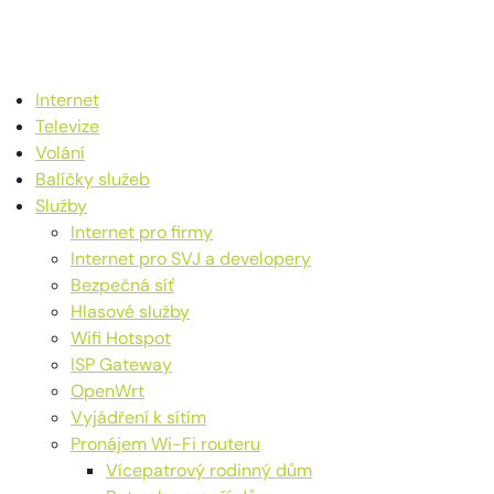
Internet
Televize
Volání
Balíčky služeb
Služby
Internet pro firmy
Internet pro SVJ a developery
Bezpečná síť
Hlasové služby
Wifi Hotspot
ISP Gateway
OpenWrt
Vyjádření k sítím
Pronájem Wi-Fi routeru
Vícepatrový rodinný dům