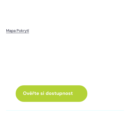
Mapa Pokrytí
Kotousov
I pro vás máme internet
a Chytrou TV
ve skvělé nabídce
Ověřte si dostupnost