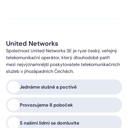
kontaktováni s obchodní nabídkou.
Více o ochraně
soukromí
United Networks
Společnost United Networks SE je ryze český, veřejný
telekomunikační operátor, který dlouhodobě patří
mezi nejvýznamnější poskytovatele telekomunikačních
služeb v jihozápadních Čechách.
Jednáme slušně a poctivě
Provozujeme 8 poboček
S našimi lidmi se domluvíte