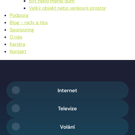
Byt nebo menší dům
Velký objekt nebo venkovní prostor
Podpora
Blog - rady a tipy
Sponzoring
O nás
Kariéra
Kontakt
Internet
Televize
Volání