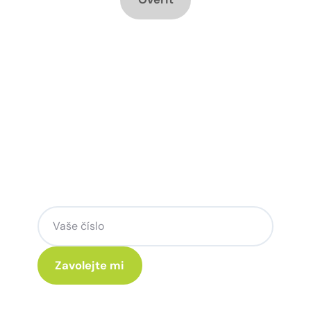
Chcete změnu a potřebujete
poradit jak na to?
Zanechte nám svoje telefoní číslo a my
se Vám rádi ozveme.
Kliknutím na „Zavolejte mi“ souhlasíte s tím, že budete