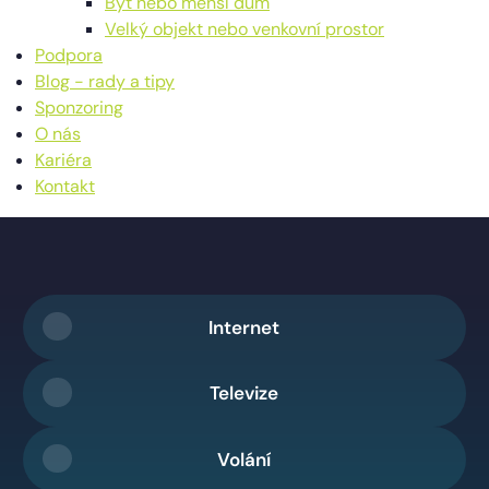
Byt nebo menší dům
Velký objekt nebo venkovní prostor
Podpora
Blog - rady a tipy
Sponzoring
O nás
Kariéra
Kontakt
Internet
Televize
Volání