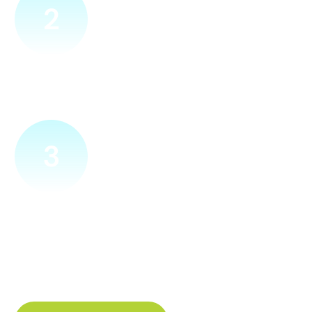
2
Přijedeme za vámi
Náš technik přijede na vámi zvolené místo. Po prohlídce
vám sdělí veškeré informace ohledně připojení.
3
Zapojíme a zprovozníme
Pokud si plácneme, přípojku zapojíme buďto hned
a nebo si domluvíme jiný termín. Náš internet
tak budete mít do několika dnů od objednání.