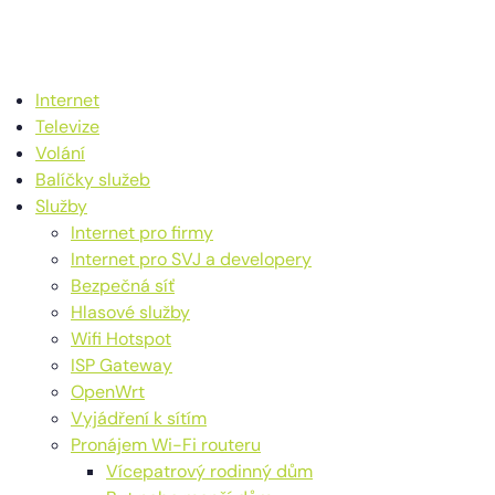
Internet
Televize
Volání
Balíčky služeb
Služby
Internet pro firmy
Internet pro SVJ a developery
Bezpečná síť
Hlasové služby
Wifi Hotspot
ISP Gateway
OpenWrt
Vyjádření k sítím
Pronájem Wi-Fi routeru
Vícepatrový rodinný dům