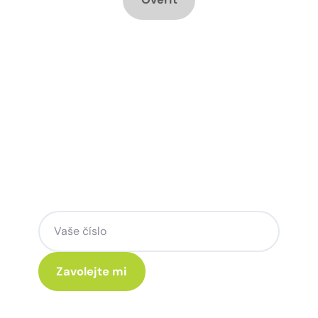
Chcete změnu a potřebujete
poradit jak na to?
Zanechte nám svoje telefoní číslo a my
se Vám rádi ozveme.
Kliknutím na „Zavolejte mi“ souhlasíte s tím, že budete