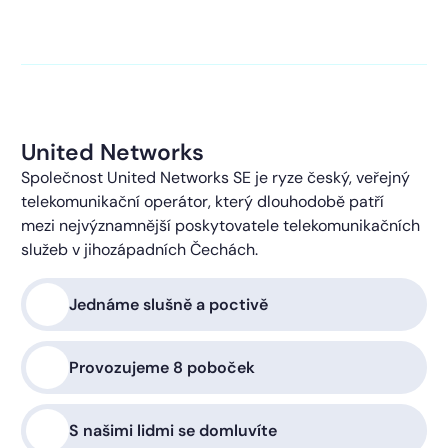
kontaktováni s obchodní nabídkou.
Více o ochraně
soukromí
United Networks
Společnost United Networks SE je ryze český, veřejný
telekomunikační operátor, který dlouhodobě patří
mezi nejvýznamnější poskytovatele telekomunikačních
služeb v jihozápadních Čechách.
Jednáme slušně a poctivě
Provozujeme 8 poboček
S našimi lidmi se domluvíte