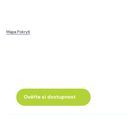
Mapa Pokrytí
Odolenov
I pro vás máme internet
a Chytrou TV
ve skvělé nabídce
Ověřte si dostupnost