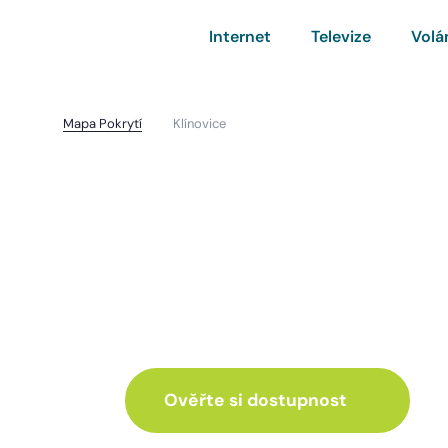
Internet
Televize
Volá
Mapa Pokrytí
Klínovice
Klínovice
I pro vás máme inte
ve skvělé nabídce
Ověřte si dostupnost