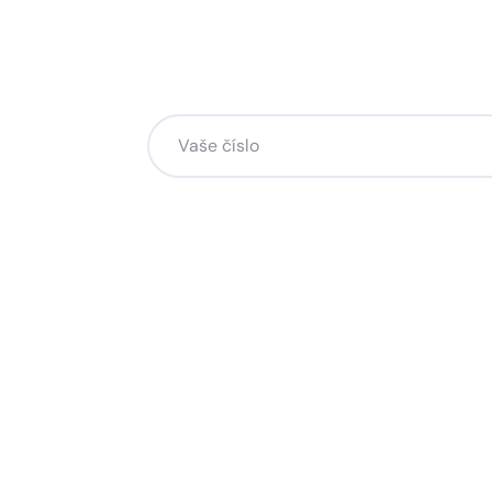
Chcete změnu a potřebuje
na to?
Zanechte nám svoje telefoní číslo a my se
Kliknutím na „Zavolejte mi“ souhlasíte s tím, že bude
Více o ochraně soukromí