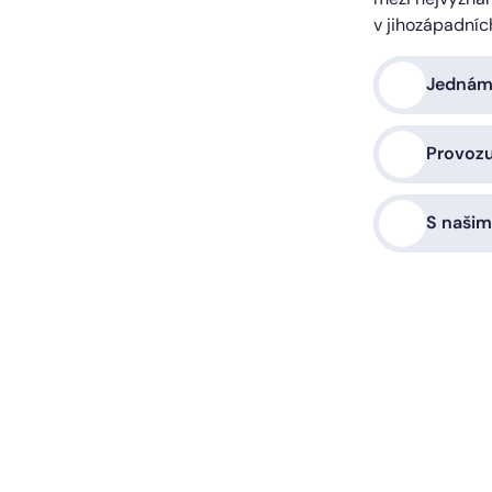
v jihozápadníc
Jednáme
Provoz
S našim
a vás zařídíme