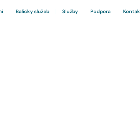
ní
Balíčky služeb
Služby
Podpora
Kontak
rnet a Chytrou TV