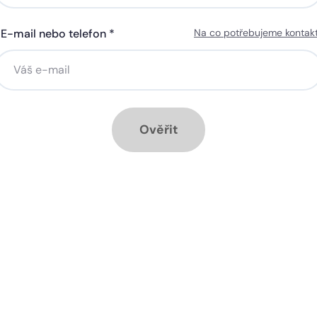
E-mail nebo telefon *
Na co potřebujeme kontak
ná gigabitová WiFi za 50 Kč
Silná gigabitová WiFi za 50
síčně
měsíčně
stalace přípojky ZDARMA
Instalace přípojky ZDARM
ěsíc ZDARMA při ročním
1 měsíc ZDARMA při roční
dplatném
předplatném
Ověřit
ové služby k tarifu:
Doplňkové služby k tarifu:
trá televize SledováníTV nebo
Chytrá televize SledováníT
ink Live TV
Skylink Live TV
zpečná síť za 29 Kč měsíčně
Bezpečná síť za 29 Kč mě
 umožňuje sledování HD
Ideální tarif pro celou ro
 a dobře vám poslouží
užijete si streamovací s
klad i při práci z
na všech vašich zařízen