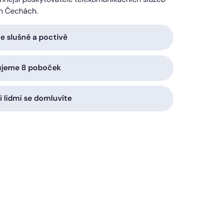
h Čechách.
 slušně a poctivě
ujeme 8 poboček
i lidmi se domluvíte