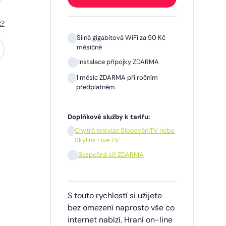
t?
 Kč
Silná gigabitová WiFi za 50 Kč
měsíčně
A
Instalace přípojky ZDARMA
m
1 měsíc ZDARMA při ročním
předplatném
Doplňkové služby k tarifu:
V nebo
Chytrá televize SledováníTV nebo
Skylink Live TV
síčně
Bezpečná síť ZDARMA
dinu,
S touto rychlostí si užijete
lužby
bez omezení naprosto vše co
ích
internet nabízí. Hraní on-line