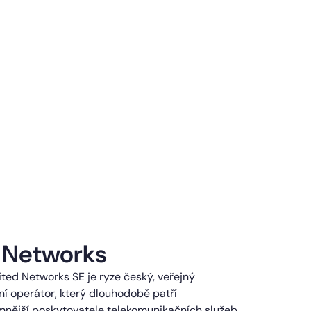
 Networks
ted Networks SE je ryze český, veřejný
í operátor, který dlouhodobě patří
mnější poskytovatele telekomunikačních služeb