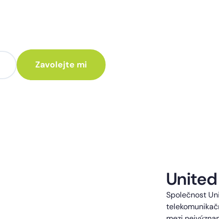
te poradit jak
 Vám rádi ozveme.
te kontaktováni s obchodní nabídkou.
United
Společnost Uni
telekomunikačn
mezi nejvýzna