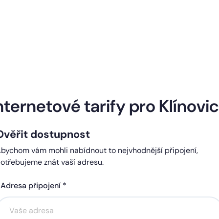
Naše internetové tarify
nternetové tarify pro Klínovi
Ověřit dostupnost
ndard
Comfort
bychom vám mohli nabídnout to nejvhodnější připojení,
0 Kč
450 Kč
otřebujeme znát vaší adresu.
čně
měsíčně
Adresa připojení *
Akce na 6 měsíců
Akce na 6 měsíců
zdarma
zdarma