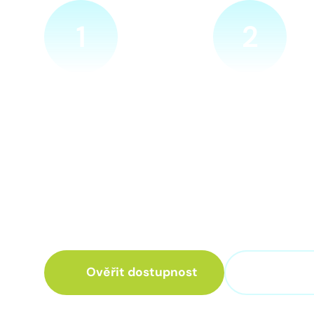
1
2
Ověříme a objednáme
Přijedeme za v
Objednejte si naprosto
Náš technik přijede
nezávazně prohlídku místa
zvolené místo. Po p
nové přípojky. Sdělte nám
vám sdělí veškeré 
adresu a vyhovující termín
ohledně připojení.
návštěvy našeho technika.
Ověřit dostupnost
+420 3