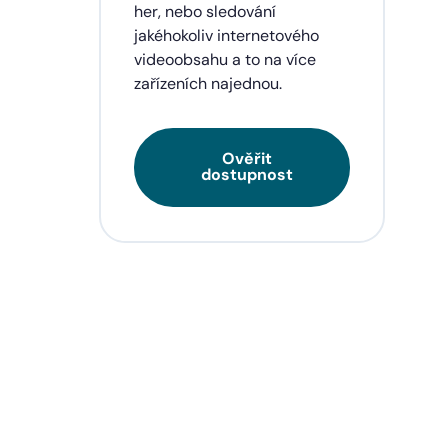
eí a
her, nebo sledování
jakéhokoliv internetového
videoobsahu a to na více
zařízeních najednou.
Ověřit
dostupnost