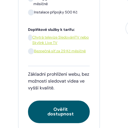
měsíčně
Instalace přípojky 500 Kč
Sil
mě
Doplňkové služby k tarifu:
In
Chytrá televize SledováníTV nebo
Skylink Live TV
1 m
pře
Bezpečná síť za 29 Kč měsíčně
Doplňk
Základní prohlížení webu, bez
Chy
Skyl
možnosti sledovat videa ve
vyšší kvalitě.
Be
Ověřit
Tarif
dostupnost
videa
napří