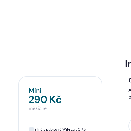
I
Mini
Sta
A
290 Kč
39
p
měsíčně
měsí
Silná gigabitová WiFi za 50 Kč