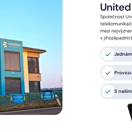
United
Společnost Uni
telekomunikačn
mezi nejvýzna
v jihozápadníc
Jednáme
Provoz
S našim