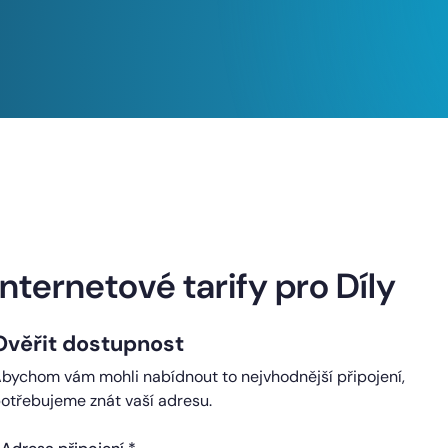
Naše internetové tarify
Internetové tarify pro Díly
Ověřit dostupnost
ndard
Comfort
bychom vám mohli nabídnout to nejvhodnější připojení,
0 Kč
450 Kč
otřebujeme znát vaší adresu.
čně
měsíčně