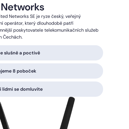
 Networks
ted Networks SE je ryze český, veřejný
í operátor, který dlouhodobě patří
mnější poskytovatele telekomunikačních služeb
h Čechách.
 slušně a poctivě
ujeme 8 poboček
i lidmi se domluvíte