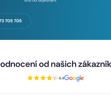
dnů od objednání.
73 705 705
odnocení od našich zákazní
4.4