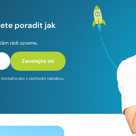
te poradit jak
 Vám rádi ozveme.
te kontaktováni s obchodní nabídkou.