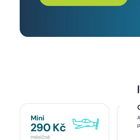
Mini
Sta
A
290 Kč
39
p
měsíčně
měsí