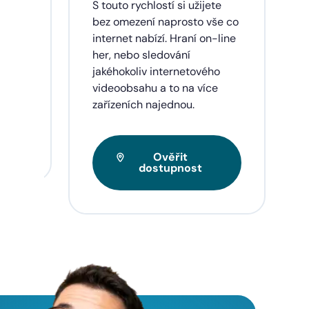
dinu,
S touto rychlostí si užijete
lužby
bez omezení naprosto vše co
ích
internet nabízí. Hraní on-line
eí a
her, nebo sledování
jakéhokoliv internetového
videoobsahu a to na více
zařízeních najednou.
Ověřit
dostupnost