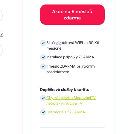
Akce na 6 měsíců
zdarma
t?
0 Kč
Silná gigabitová WiFi za 50 Kč
měsíčně
A
Instalace přípojky ZDARMA
m
1 měsíc ZDARMA při ročním
předplatném
Doplňkové služby k tarifu:
TV
Chytrá televize SledováníTV
nebo Skylink Live TV
síčně
Bezpečná síť ZDARMA