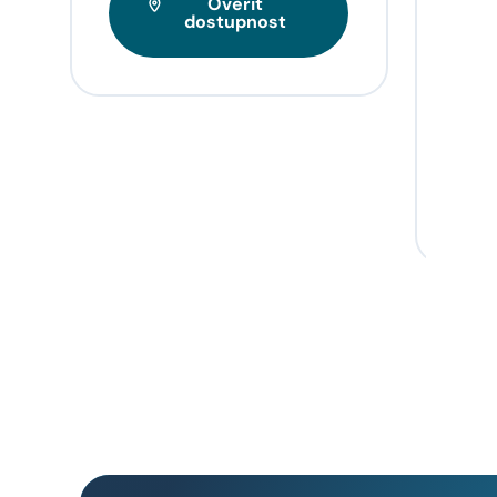
Ověřit
Tarif
dostupnost
videa
napří
domo