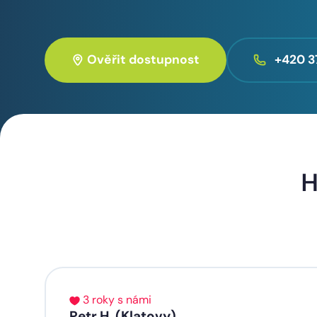
Ověřit dostupnost
+420 3
H
3 roky s námi
Petr H. (Klatovy)