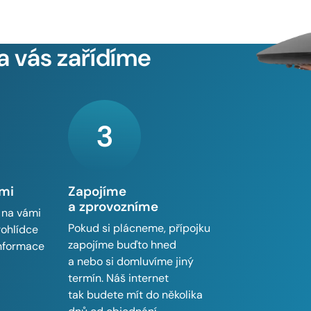
a vás zařídíme
3
ámi
Zapojíme
a zprovozníme
 na vámi
Pokud si plácneme, přípojku
rohlídce
zapojíme buďto hned
informace
a nebo si domluvíme jiný
termín. Náš internet
tak budete mít do několika