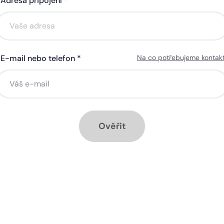
Adresa připojení *
Akce na 6 měsíců
Akce na 6 měsíců
zdarma
zdarma
E-mail nebo telefon *
Na co potřebujeme kontak
ná gigabitová WiFi za 50 Kč
Silná gigabitová WiFi za 5
síčně
měsíčně
stalace přípojky ZDARMA
Instalace přípojky ZDARM
měsíc ZDARMA při ročním
1 měsíc ZDARMA při roční
edplatném
předplatném
Ověřit
ové služby k tarifu:
Doplňkové služby k tarifu:
ytrá televize SledováníTV
Chytrá televize Sledování
bo Skylink Live TV
nebo Skylink Live TV
zpečná síť za 29 Kč měsíčně
Bezpečná síť za 29 Kč mě