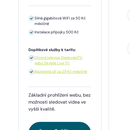
Silná gigabitová WiFi za 50 Kč
měsíčně
Instalace přípojky 500 Kč
Sil
mě
Doplňkové služby k tarifu:
In
Chytrá televize SledováníTV
nebo Skylink Live TV
1 
př
Bezpečná síť za 29 Kč měsíčně
Doplňk
Základní prohlížení webu, bez
Ch
ne
možnosti sledovat videa ve
vyšší kvalitě.
Be