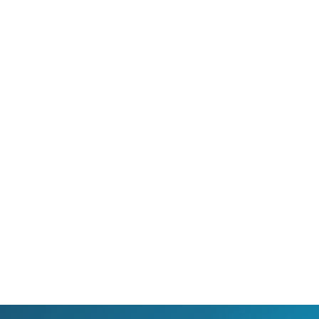
 umožňuje sledování HD
Ideální tarif pro celou ro
 a dobře vám poslouží
užijete si streamovací s
klad i při práci z
na všech vašich zařízen
va.
současně, včetně 4K vid
filmů.
Ověřit
dostupnost
Ověřit
dostupnost