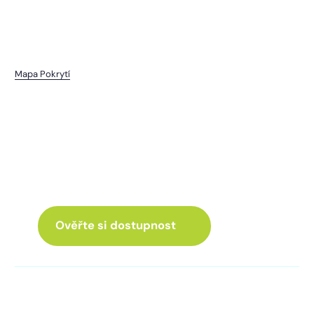
Mapa Pokrytí
Újezdec
I pro vás máme internet
a Chytrou TV
ve skvělé nabídce
Ověřte si dostupnost