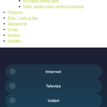
Byt nebo menší dům
Velký objekt nebo venkovní prostor
Podpora
Blog - rady a tipy
Sponzoring
O nás
Kariéra
Kontakt
Internet
Televize
Volání