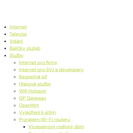
Internet
Televize
Volání
Balíčky služeb
Služby
Internet pro firmy
Internet pro SVJ a developery
Bezpečná síť
Hlasové služby
Wifi Hotspot
ISP Gateway
OpenWrt
Vyjádření k sítím
Pronájem Wi-Fi routeru
Vícepatrový rodinný dům