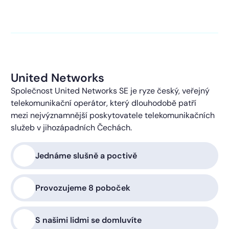
kontaktováni s obchodní nabídkou.
Více o ochraně
soukromí
United Networks
Společnost United Networks SE je ryze český, veřejný
telekomunikační operátor, který dlouhodobě patří
mezi nejvýznamnější poskytovatele telekomunikačních
služeb v jihozápadních Čechách.
Jednáme slušně a poctivě
Provozujeme 8 poboček
S našimi lidmi se domluvíte