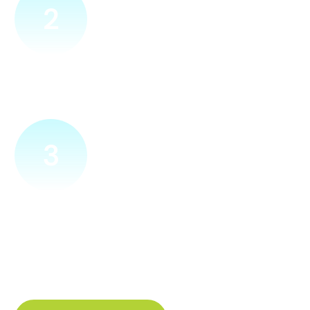
2
Přijedeme za vámi
Náš technik přijede na vámi zvolené místo. Po prohlídce
vám sdělí veškeré informace ohledně připojení.
3
Zapojíme a zprovozníme
Pokud si plácneme, přípojku zapojíme buďto hned
a nebo si domluvíme jiný termín. Náš internet
tak budete mít do několika dnů od objednání.