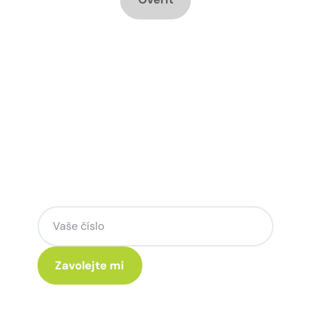
Chcete změnu a potřebujete
poradit jak na to?
Zanechte nám svoje telefoní číslo a my
se Vám rádi ozveme.
Kliknutím na „Zavolejte mi“ souhlasíte s tím, že budete