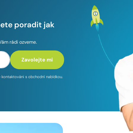
te poradit jak
 Vám rádi ozveme.
te kontaktováni s obchodní nabídkou.