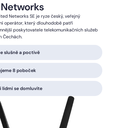
 Networks
ted Networks SE je ryze český, veřejný
í operátor, který dlouhodobě patří
mnější poskytovatele telekomunikačních služeb
h Čechách.
 slušně a poctivě
ujeme 8 poboček
i lidmi se domluvíte