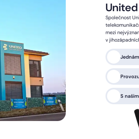
United
Společnost Uni
telekomunikačn
mezi nejvýzna
v jihozápadníc
Jednáme
Provoz
S našim