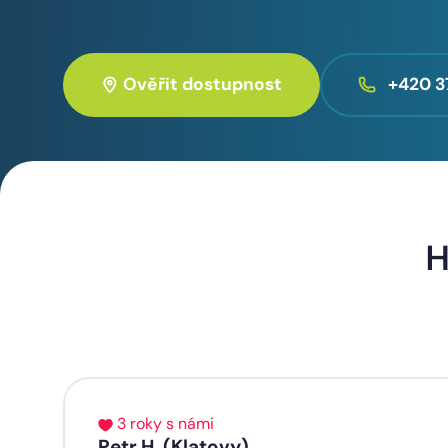
Ověřit dostupnost
+420 3
H
3 roky s námi
Petr H. (Klatovy)