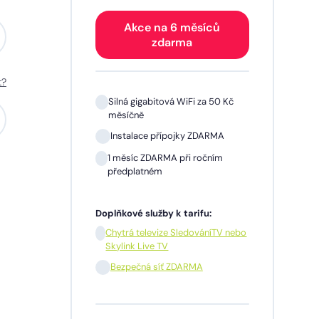
Akce na 6 měsíců
zdarma
t?
 Kč
Silná gigabitová WiFi za 50 Kč
měsíčně
A
Instalace přípojky ZDARMA
m
1 měsíc ZDARMA při ročním
předplatném
Doplňkové služby k tarifu:
V nebo
Chytrá televize SledováníTV nebo
Skylink Live TV
síčně
Bezpečná síť ZDARMA