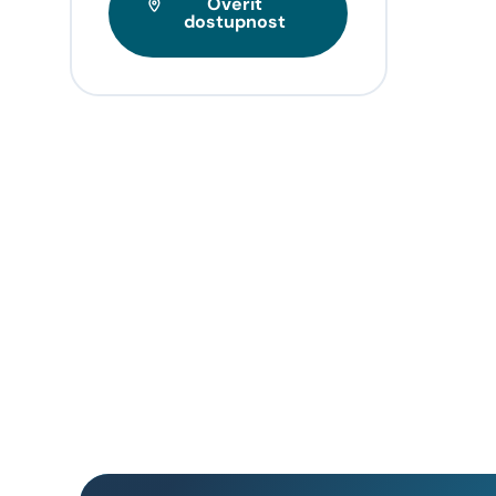
Ověřit
Tarif
dostupnost
videa
napří
domo