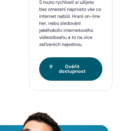
dinu,
S touto rychlostí si užijete
lužby
bez omezení naprosto vše co
ích
internet nabízí. Hraní on-line
eí a
her, nebo sledování
jakéhokoliv internetového
videoobsahu a to na více
zařízeních najednou.
Ověřit
dostupnost