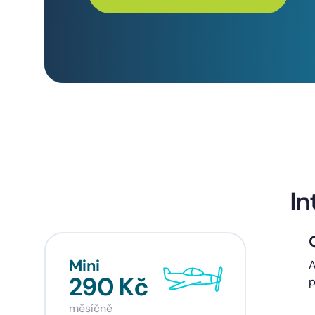
In
Mini
Sta
A
290 Kč
39
p
měsíčně
měsí