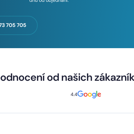
dnů od objednání.
73 705 705
odnocení od našich zákazní
4.4