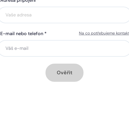
Adresa připojení *
Akce na 6 měsíců
Akce na 6 měsíců
zdarma
zdarma
E-mail nebo telefon *
Na co potřebujeme kontak
ná gigabitová WiFi za 50 Kč
Silná gigabitová WiFi za 50
síčně
měsíčně
stalace přípojky ZDARMA
Instalace přípojky ZDARM
ěsíc ZDARMA při ročním
1 měsíc ZDARMA při roční
dplatném
předplatném
Ověřit
ové služby k tarifu:
Doplňkové služby k tarifu:
trá televize SledováníTV nebo
Chytrá televize SledováníT
ink Live TV
Skylink Live TV
zpečná síť za 29 Kč měsíčně
Bezpečná síť za 29 Kč mě