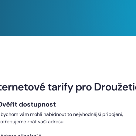
Naše internetové tarify
ternetové tarify pro Droužet
Ověřit dostupnost
ndard
Comfort
bychom vám mohli nabídnout to nejvhodnější připojení,
0 Kč
450 Kč
otřebujeme znát vaší adresu.
čně
měsíčně