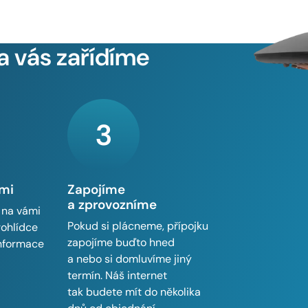
a vás zařídíme
3
ámi
Zapojíme
a zprovozníme
 na vámi
Pokud si plácneme, přípojku
rohlídce
zapojíme buďto hned
informace
a nebo si domluvíme jiný
termín. Náš internet
tak budete mít do několika