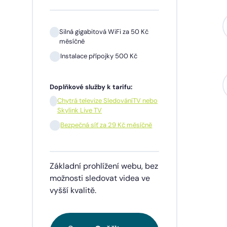
Silná gigabitová WiFi za 50 Kč
měsíčně
Instalace přípojky 500 Kč
Sil
mě
Doplňkové služby k tarifu:
In
Chytrá televize SledováníTV nebo
Skylink Live TV
1 m
pře
Bezpečná síť za 29 Kč měsíčně
Doplňk
Základní prohlížení webu, bez
Chy
Skyl
možnosti sledovat videa ve
vyšší kvalitě.
Be