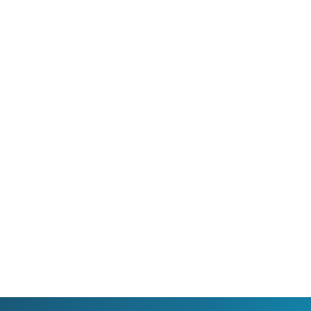
 umožňuje sledování HD
Ideální tarif pro celou ro
 a dobře vám poslouží
užijete si streamovací s
klad i při práci z
na všech vašich zařízen
va.
současně, včetně 4K vid
filmů.
Ověřit
dostupnost
Ověřit
dostupnost