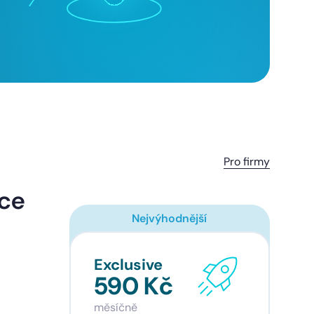
Pro firmy
ice
Nejvýhodnější
Exclusive
590 Kč
měsíčně