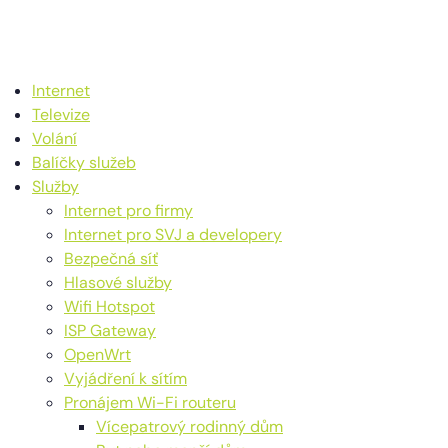
Internet
Televize
Volání
Balíčky služeb
Služby
Internet pro firmy
Internet pro SVJ a developery
Bezpečná síť
Hlasové služby
Wifi Hotspot
ISP Gateway
OpenWrt
Vyjádření k sítím
Pronájem Wi-Fi routeru
Vícepatrový rodinný dům