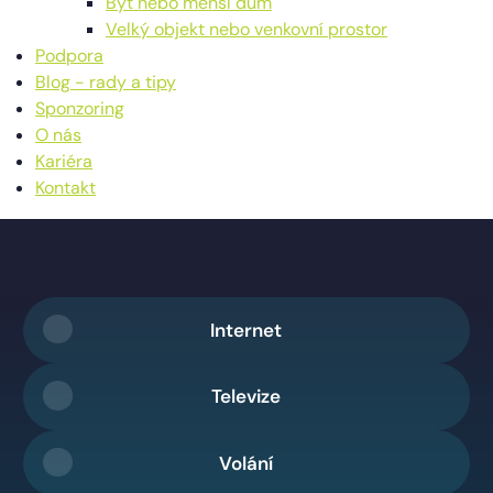
Byt nebo menší dům
Velký objekt nebo venkovní prostor
Podpora
Blog - rady a tipy
Sponzoring
O nás
Kariéra
Kontakt
Internet
Televize
Volání