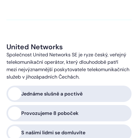
kontaktováni s obchodní nabídkou.
Více o ochraně
soukromí
United Networks
Společnost United Networks SE je ryze český, veřejný
telekomunikační operátor, který dlouhodobě patří
mezi nejvýznamnější poskytovatele telekomunikačních
služeb v jihozápadních Čechách.
Jednáme slušně a poctivě
Provozujeme 8 poboček
S našimi lidmi se domluvíte