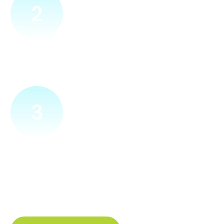
2
Přijedeme za vámi
Náš technik přijede na vámi zvolené místo. Po prohlídce
vám sdělí veškeré informace ohledně připojení.
3
Zapojíme a zprovozníme
Pokud si plácneme, přípojku zapojíme buďto hned
a nebo si domluvíme jiný termín. Náš internet
tak budete mít do několika dnů od objednání.