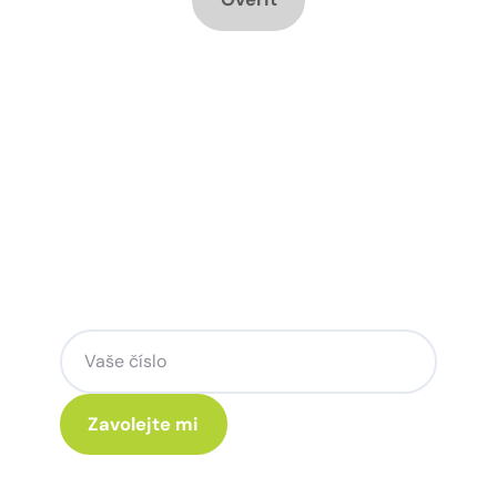
Chcete změnu a potřebujete
poradit jak na to?
Zanechte nám svoje telefoní číslo a my
se Vám rádi ozveme.
Kliknutím na „Zavolejte mi“ souhlasíte s tím, že budete