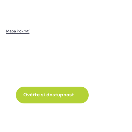
Mapa Pokrytí
Sedlec
I pro vás máme internet
a Chytrou TV
ve skvělé nabídce
Ověřte si dostupnost