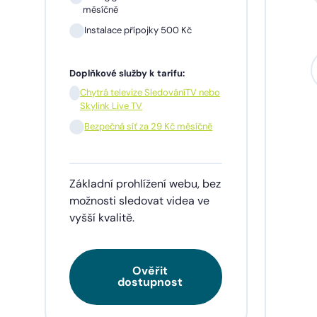
měsíčně
Instalace přípojky 500 Kč
Sil
mě
Doplňkové služby k tarifu:
In
Chytrá televize SledováníTV nebo
Skylink Live TV
1 m
pře
Bezpečná síť za 29 Kč měsíčně
Doplňk
Základní prohlížení webu, bez
Chy
Skyl
možnosti sledovat videa ve
vyšší kvalitě.
Be
Ověřit
Tarif
dostupnost
videa
napří