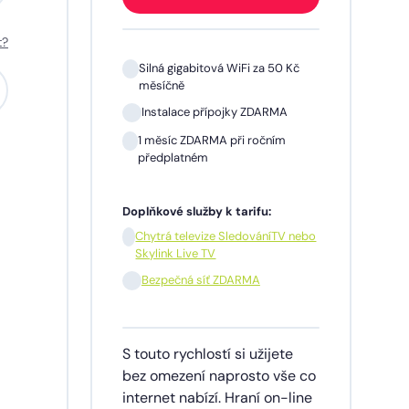
t?
 Kč
Silná gigabitová WiFi za 50 Kč
měsíčně
A
Instalace přípojky ZDARMA
m
1 měsíc ZDARMA při ročním
předplatném
Doplňkové služby k tarifu:
V nebo
Chytrá televize SledováníTV nebo
Skylink Live TV
síčně
Bezpečná síť ZDARMA
dinu,
S touto rychlostí si užijete
lužby
bez omezení naprosto vše co
ích
internet nabízí. Hraní on-line