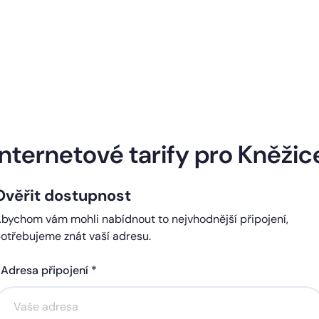
Naše internetové tarify
Internetové tarify pro Kněžic
Ověřit dostupnost
ndard
Comfort
bychom vám mohli nabídnout to nejvhodnější připojení,
0 Kč
450 Kč
otřebujeme znát vaší adresu.
čně
měsíčně
Adresa připojení *
Akce na 6 měsíců
Akce na 6 měsíců
zdarma
zdarma