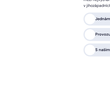
v jihozápadníc
Jednáme
Provoz
S našim
a vás zařídíme