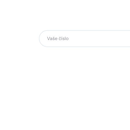
Chcete změnu a potřebuje
na to?
Zanechte nám svoje telefoní číslo a my se
Kliknutím na „Zavolejte mi“ souhlasíte s tím, že bude
Více o ochraně soukromí