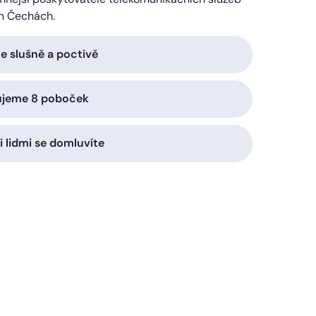
h Čechách.
 slušně a poctivě
ujeme 8 poboček
i lidmi se domluvíte