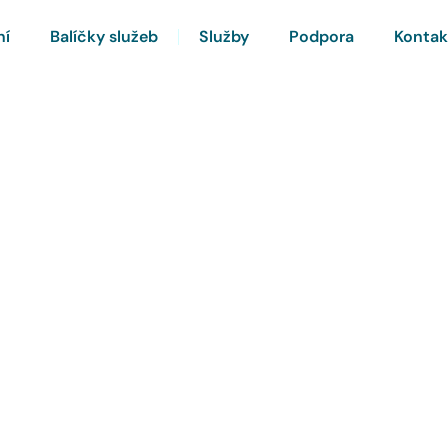
ní
Balíčky služeb
Služby
Podpora
Kontak
rnet a Chytrou TV