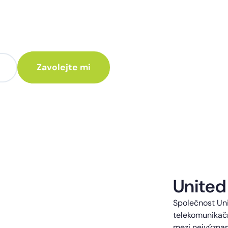
te poradit jak
 Vám rádi ozveme.
te kontaktováni s obchodní nabídkou.
United
Společnost Uni
telekomunikačn
mezi nejvýzna