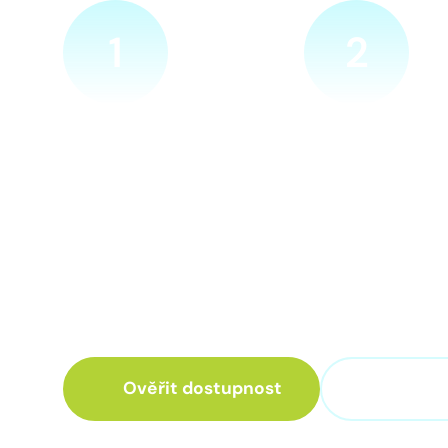
1
2
Ověříme a objednáme
Přijedeme za v
Objednejte si naprosto
Náš technik přijede
nezávazně prohlídku místa
zvolené místo. Po p
nové přípojky. Sdělte nám
vám sdělí veškeré 
adresu a vyhovující termín
ohledně připojení.
návštěvy našeho technika.
Ověřit dostupnost
+420 3