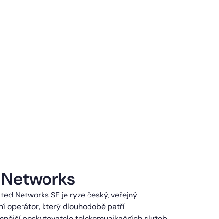
 Networks
ted Networks SE je ryze český, veřejný
í operátor, který dlouhodobě patří
mnější poskytovatele telekomunikačních služeb