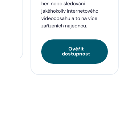
eí a
her, nebo sledování
jakéhokoliv internetového
videoobsahu a to na více
zařízeních najednou.
Ověřit
dostupnost