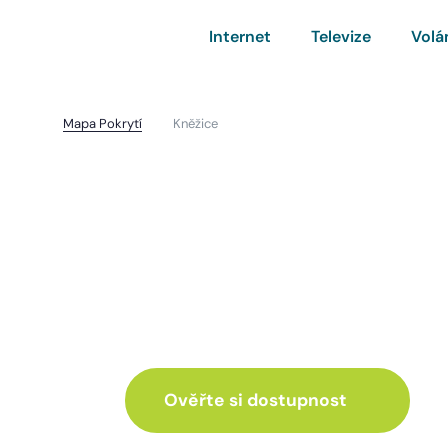
Internet
Televize
Volá
Mapa Pokrytí
Kněžice
Kněžice
I pro vás máme inte
ve skvělé nabídce
Ověřte si dostupnost