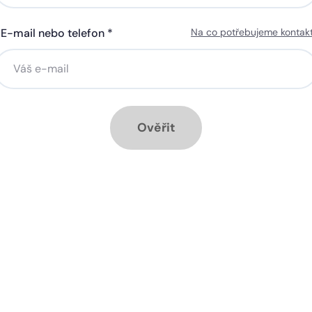
E-mail nebo telefon *
Na co potřebujeme kontak
ná gigabitová WiFi za 50 Kč
Silná gigabitová WiFi za 50
síčně
měsíčně
stalace přípojky ZDARMA
Instalace přípojky ZDARM
ěsíc ZDARMA při ročním
1 měsíc ZDARMA při roční
dplatném
předplatném
Ověřit
ové služby k tarifu:
Doplňkové služby k tarifu:
trá televize SledováníTV nebo
Chytrá televize SledováníT
ink Live TV
Skylink Live TV
zpečná síť za 29 Kč měsíčně
Bezpečná síť za 29 Kč mě
 umožňuje sledování HD
Ideální tarif pro celou ro
 a dobře vám poslouží
užijete si streamovací s
klad i při práci z
na všech vašich zařízen