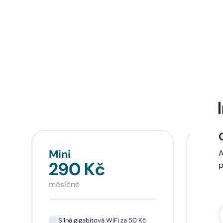
Mini
Sta
A
290 Kč
39
p
měsíčně
měsí
Silná gigabitová WiFi za 50 Kč