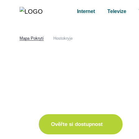
Internet
Televize
Mapa Pokrytí
Hostokryje
Hostokryje
I pro vás máme int
ve skvělé nabídce
Ověřte si dostupnost