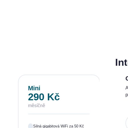
In
Mini
Sta
A
290 Kč
39
p
měsíčně
měsí
Silná gigabitová WiFi za 50 Kč