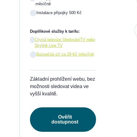
měsíčně
Instalace přípojky 500 Kč
Sil
mě
Doplňkové služby k tarifu:
In
Chytrá televize SledováníTV nebo
Skylink Live TV
1 m
pře
Bezpečná síť za 29 Kč měsíčně
Doplňk
Základní prohlížení webu, bez
Chy
Skyl
možnosti sledovat videa ve
vyšší kvalitě.
Be
Ověřit
Tarif
dostupnost
videa
napří