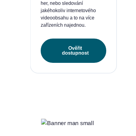
eí a
her, nebo sledování
jakéhokoliv internetového
videoobsahu a to na více
zařízeních najednou.
Ověřit
dostupnost