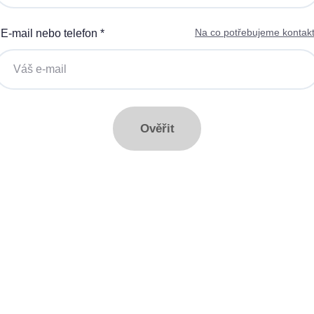
Na co potřebujeme kontak
E-mail nebo telefon *
ná gigabitová WiFi za 50 Kč
Silná gigabitová WiFi za 5
síčně
měsíčně
stalace přípojky ZDARMA
Instalace přípojky ZDARM
ěsíc ZDARMA při ročním
1 měsíc ZDARMA při ročn
dplatném
předplatném
Ověřit
ové služby k tarifu:
Doplňkové služby k tarifu:
trá televize SledováníTV nebo
Chytrá televize SledováníT
ink Live TV
Skylink Live TV
zpečná síť za 29 Kč měsíčně
Bezpečná síť za 29 Kč mě
 umožňuje sledování HD
Ideální tarif pro celou rod
 a dobře vám poslouží
užijete si streamovací sl
klad i při práci z domova.
na všech vašich zařízení