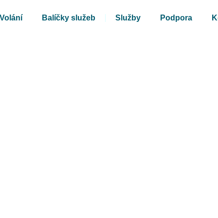
Volání
Balíčky služeb
Služby
Podpora
K
ernet a Chytrou TV