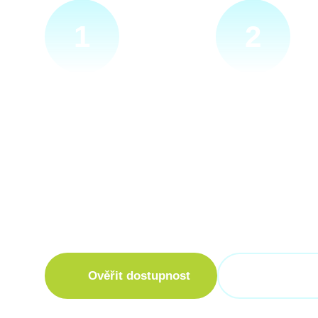
1
2
Ověříme a objednáme
Přijedeme za v
Objednejte si naprosto
Náš technik přijede
nezávazně prohlídku místa
zvolené místo. Po p
nové přípojky. Sdělte nám
vám sdělí veškeré i
adresu a vyhovující termín
ohledně připojení.
návštěvy našeho technika.
Ověřit dostupnost
+420 373