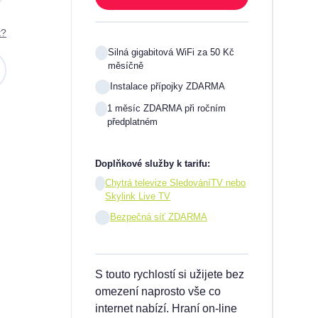
t?
0 Kč
Silná gigabitová WiFi za 50 Kč
měsíčně
A
Instalace přípojky ZDARMA
ím
1 měsíc ZDARMA při ročním
předplatném
Doplňkové služby k tarifu:
V nebo
Chytrá televize SledováníTV nebo
Skylink Live TV
síčně
Bezpečná síť ZDARMA
inu,
S touto rychlostí si užijete bez
užby
omezení naprosto vše co
ch
internet nabízí. Hraní on-line