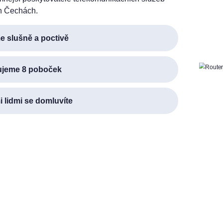
h Čechách.
 slušně a poctivě
ujeme 8 poboček
i lidmi se domluvíte