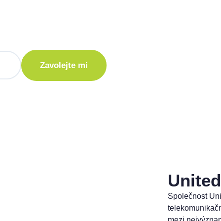
te poradit jak
Vám rádi ozveme.
te kontaktováni s obchodní nabídkou.
Unite
Společnost Uni
telekomunikační
mezi nejvýznam