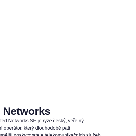
d Networks
ted Networks SE je ryze český, veřejný
 operátor, který dlouhodobě patří
nější poskytovatele telekomunikačních služeb