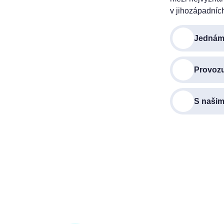
v jihozápadníc
Jednáme
Provoz
S našim
za vás zařídíme