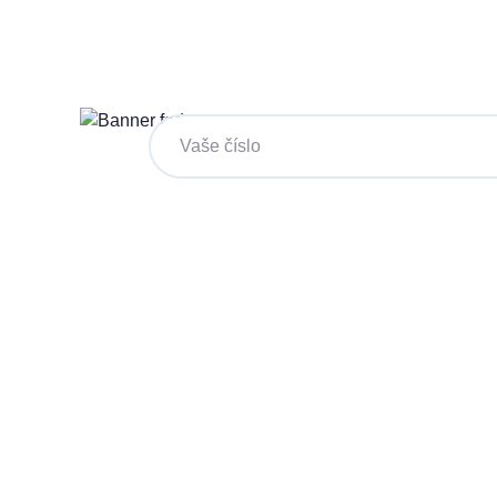
Chcete změnu a potřebuje
na to?
Zanechte nám svoje telefoní číslo a my se 
Kliknutím na „Zavolejte mi“ souhlasíte s tím, že bude
Více o ochraně soukromí