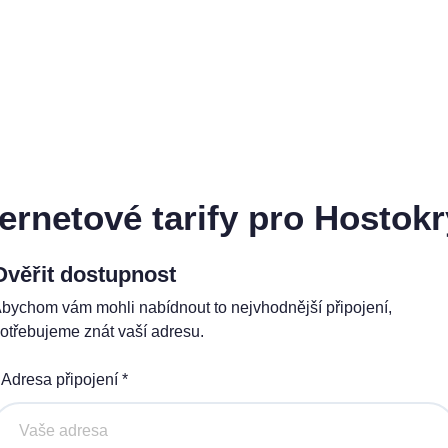
Naše internetové tarify
ternetové tarify pro Hostokr
Ověřit dostupnost
ndard
Comfort
bychom vám mohli nabídnout to nejvhodnější připojení,
0 Kč
450 Kč
otřebujeme znát vaší adresu.
čně
měsíčně
Adresa připojení *
Akce na 6 měsíců
Akce na 6 měsíců
zdarma
zdarma