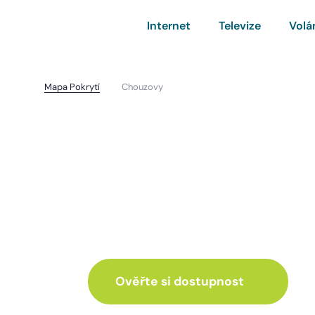
Internet
Televize
Volá
Mapa Pokrytí
Chouzovy
Chouzovy
I pro vás máme inte
ve skvělé nabídce
Ověřte si dostupnost