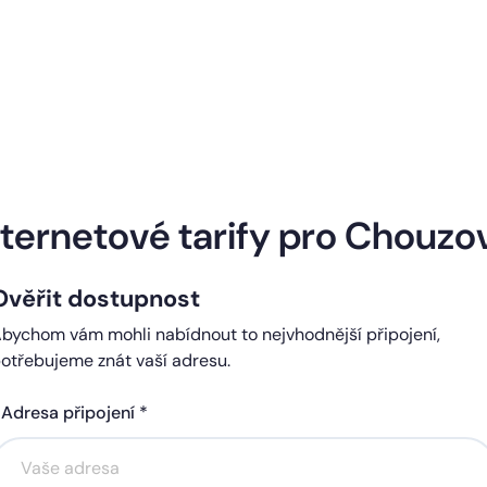
Naše internetové tarify
nternetové tarify pro Chouzo
Ověřit dostupnost
ndard
Comfort
bychom vám mohli nabídnout to nejvhodnější připojení,
0 Kč
450 Kč
otřebujeme znát vaší adresu.
čně
měsíčně
Adresa připojení *
Akce na 6 měsíců
Akce na 6 měsíců
zdarma
zdarma