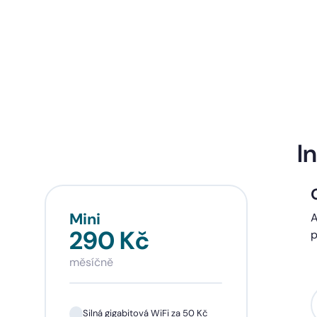
I
Mini
Sta
A
290 Kč
39
p
měsíčně
měsí
Silná gigabitová WiFi za 50 Kč