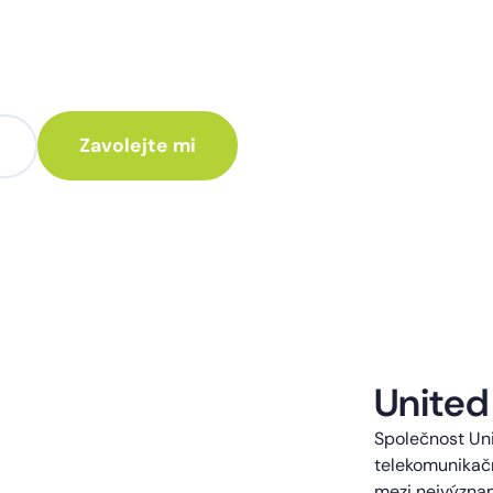
te poradit jak
 Vám rádi ozveme.
te kontaktováni s obchodní nabídkou.
United
Společnost Uni
telekomunikačn
mezi nejvýzna