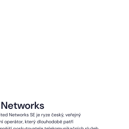
 Networks
ted Networks SE je ryze český, veřejný
í operátor, který dlouhodobě patří
mnější poskytovatele telekomunikačních služeb