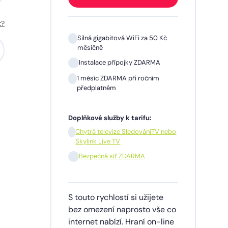
t?
 Kč
Silná gigabitová WiFi za 50 Kč
měsíčně
A
Instalace přípojky ZDARMA
m
1 měsíc ZDARMA při ročním
předplatném
Doplňkové služby k tarifu:
V nebo
Chytrá televize SledováníTV nebo
Skylink Live TV
síčně
Bezpečná síť ZDARMA
dinu,
S touto rychlostí si užijete
lužby
bez omezení naprosto vše co
ích
internet nabízí. Hraní on-line