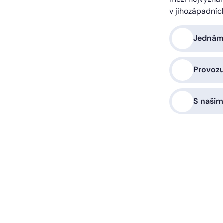
v jihozápadníc
Jednáme
Provoz
S našim
a vás zařídíme