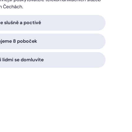
h Čechách.
 slušně a poctivě
ujeme 8 poboček
i lidmi se domluvíte