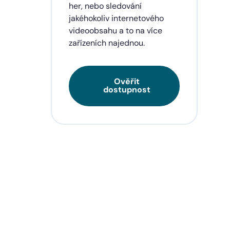
eí a
her, nebo sledování
jakéhokoliv internetového
videoobsahu a to na více
zařízeních najednou.
Ověřit
dostupnost