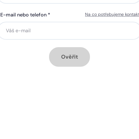
E-mail nebo telefon *
Na co potřebujeme kontak
ná gigabitová WiFi za 50 Kč
Silná gigabitová WiFi za 50
síčně
měsíčně
stalace přípojky ZDARMA
Instalace přípojky ZDARM
ěsíc ZDARMA při ročním
1 měsíc ZDARMA při roční
dplatném
předplatném
Ověřit
ové služby k tarifu:
Doplňkové služby k tarifu:
trá televize SledováníTV nebo
Chytrá televize SledováníT
ink Live TV
Skylink Live TV
zpečná síť za 29 Kč měsíčně
Bezpečná síť za 29 Kč mě
 umožňuje sledování HD
Ideální tarif pro celou ro
 a dobře vám poslouží
užijete si streamovací s
klad i při práci z
na všech vašich zařízen