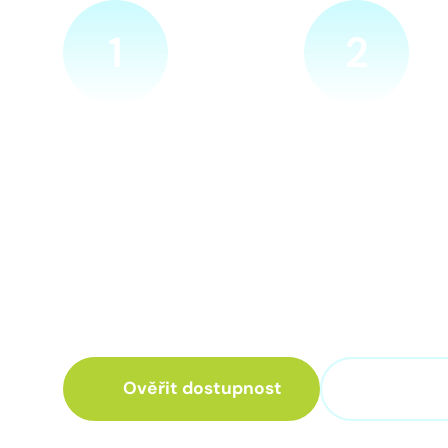
1
2
Ověříme a objednáme
Přijedeme za v
Objednejte si naprosto
Náš technik přijede
nezávazně prohlídku místa
zvolené místo. Po p
nové přípojky. Sdělte nám
vám sdělí veškeré 
adresu a vyhovující termín
ohledně připojení.
návštěvy našeho technika.
Ověřit dostupnost
+420 3