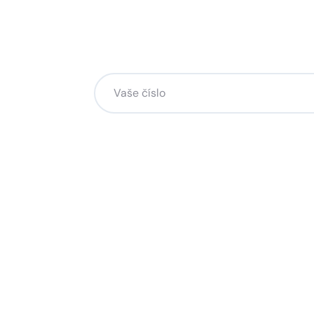
Chcete změnu a potřebuje
na to?
Zanechte nám svoje telefoní číslo a my se
Kliknutím na „Zavolejte mi“ souhlasíte s tím, že bude
Více o ochraně soukromí