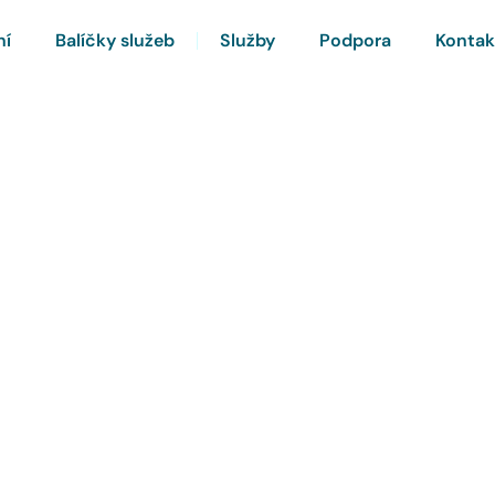
ní
Balíčky služeb
Služby
Podpora
Kontak
rnet a Chytrou TV