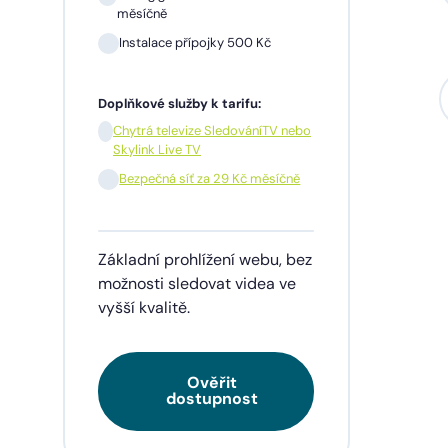
měsíčně
Instalace přípojky 500 Kč
Sil
mě
Doplňkové služby k tarifu:
In
Chytrá televize SledováníTV nebo
Skylink Live TV
1 m
pře
Bezpečná síť za 29 Kč měsíčně
Doplňk
Základní prohlížení webu, bez
Chy
Skyl
možnosti sledovat videa ve
vyšší kvalitě.
Be
Ověřit
Tarif
dostupnost
videa
napří