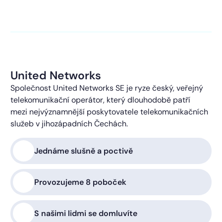
kontaktováni s obchodní nabídkou.
Více o ochraně
soukromí
United Networks
Společnost United Networks SE je ryze český, veřejný
telekomunikační operátor, který dlouhodobě patří
mezi nejvýznamnější poskytovatele telekomunikačních
služeb v jihozápadních Čechách.
Jednáme slušně a poctivě
Provozujeme 8 poboček
S našimi lidmi se domluvíte