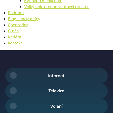
Byt nebo menší dům
Velký objekt nebo venkovní prostor
Podpora
Blog - rady a tipy
Sponzoring
O nás
Kariéra
Kontakt
Internet
Televize
Volání