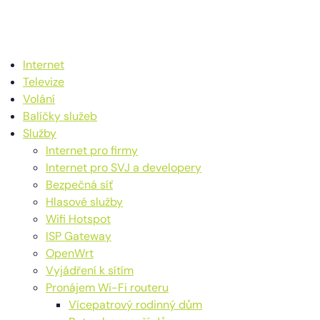
Internet
Televize
Volání
Balíčky služeb
Služby
Internet pro firmy
Internet pro SVJ a developery
Bezpečná síť
Hlasové služby
Wifi Hotspot
ISP Gateway
OpenWrt
Vyjádření k sítím
Pronájem Wi-Fi routeru
Vícepatrový rodinný dům