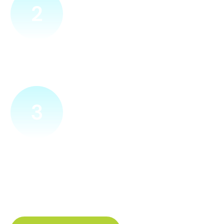
2
Přijedeme za vámi
Náš technik přijede na vámi zvolené místo. Po prohlídce
vám sdělí veškeré informace ohledně připojení.
3
Zapojíme a zprovozníme
Pokud si plácneme, přípojku zapojíme buďto hned
a nebo si domluvíme jiný termín. Náš internet
tak budete mít do několika dnů od objednání.