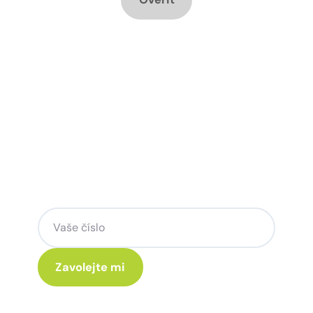
Chcete změnu a potřebujete
poradit jak na to?
Zanechte nám svoje telefoní číslo a my
se Vám rádi ozveme.
Kliknutím na „Zavolejte mi“ souhlasíte s tím, že budete