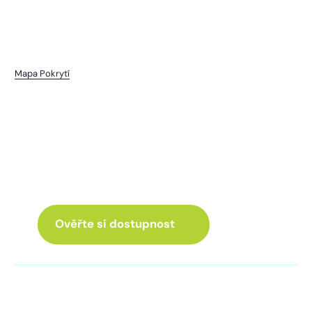
Mapa Pokrytí
Lučiště
I pro vás máme internet
a Chytrou TV
ve skvělé nabídce
Ověřte si dostupnost