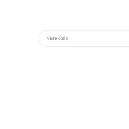
Chcete změnu a potřebuje
na to?
Zanechte nám svoje telefoní číslo a my se
Kliknutím na „Zavolejte mi“ souhlasíte s tím, že bude
Více o ochraně soukromí