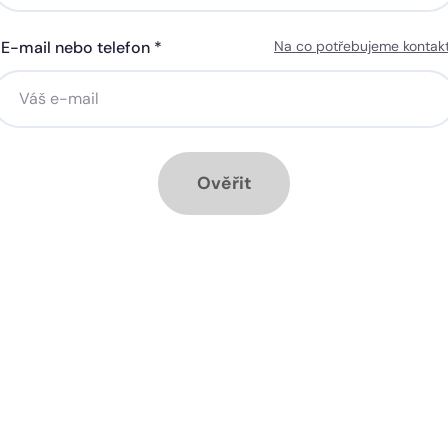
E-mail nebo telefon *
Na co potřebujeme kontak
ná gigabitová WiFi za 50 Kč
Silná gigabitová WiFi za 50
síčně
měsíčně
stalace přípojky ZDARMA
Instalace přípojky ZDARM
ěsíc ZDARMA při ročním
1 měsíc ZDARMA při roční
dplatném
předplatném
Ověřit
ové služby k tarifu:
Doplňkové služby k tarifu:
trá televize SledováníTV nebo
Chytrá televize SledováníT
ink Live TV
Skylink Live TV
zpečná síť za 29 Kč měsíčně
Bezpečná síť za 29 Kč mě
 umožňuje sledování HD
Ideální tarif pro celou ro
 a dobře vám poslouží
užijete si streamovací s
klad i při práci z
na všech vašich zařízen