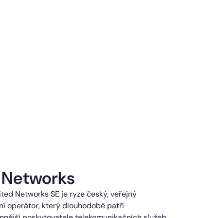
 Networks
ted Networks SE je ryze český, veřejný
í operátor, který dlouhodobě patří
mnější poskytovatele telekomunikačních služeb