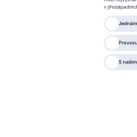
v jihozápadníc
Jednáme
Provoz
S našim
a vás zařídíme