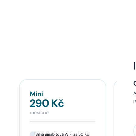
Mini
Sta
A
290 Kč
39
p
měsíčně
měsí
Silná gigabitová WiFi za 50 Kč