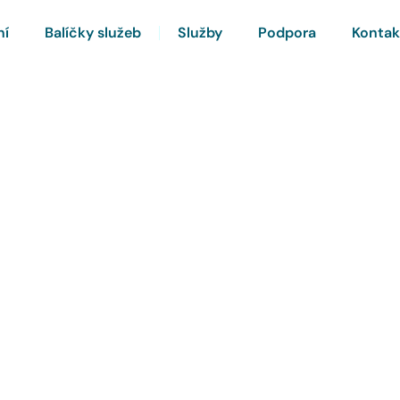
ní
Balíčky služeb
Služby
Podpora
Kontak
rnet a Chytrou TV