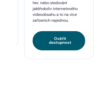
eí a
her, nebo sledování
jakéhokoliv internetového
videoobsahu a to na více
zařízeních najednou.
Ověřit
dostupnost