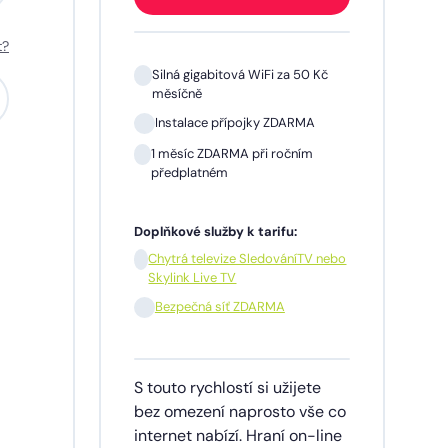
t?
 Kč
Silná gigabitová WiFi za 50 Kč
měsíčně
A
Instalace přípojky ZDARMA
m
1 měsíc ZDARMA při ročním
předplatném
Doplňkové služby k tarifu:
V nebo
Chytrá televize SledováníTV nebo
Skylink Live TV
síčně
Bezpečná síť ZDARMA
dinu,
S touto rychlostí si užijete
lužby
bez omezení naprosto vše co
ích
internet nabízí. Hraní on-line