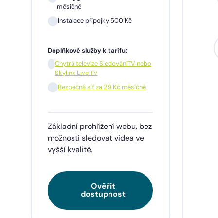
měsíčně
Instalace přípojky 500 Kč
Sil
mě
Doplňkové služby k tarifu:
In
Chytrá televize SledováníTV nebo
Skylink Live TV
1 m
pře
Bezpečná síť za 29 Kč měsíčně
Doplňk
Základní prohlížení webu, bez
Chy
Skyl
možnosti sledovat videa ve
vyšší kvalitě.
Be
Ověřit
Tarif
dostupnost
videa
napří