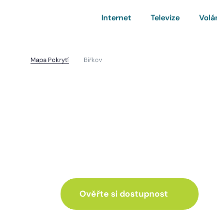
Internet
Televize
Volá
Mapa Pokrytí
Biřkov
Biřkov
I pro vás máme inte
ve skvělé nabídce
Ověřte si dostupnost