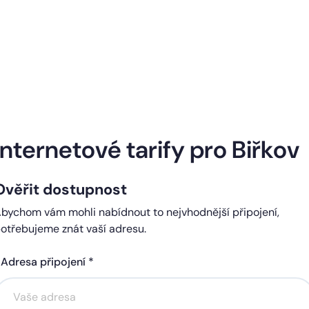
Naše internetové tarify
Internetové tarify pro Biřkov
Ověřit dostupnost
ndard
Comfort
bychom vám mohli nabídnout to nejvhodnější připojení,
0 Kč
450 Kč
otřebujeme znát vaší adresu.
čně
měsíčně
Adresa připojení *
Akce na 6 měsíců
Akce na 6 měsíců
zdarma
zdarma