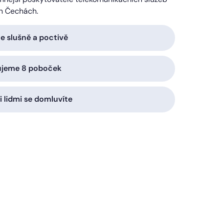
h Čechách.
 slušně a poctivě
ujeme 8 poboček
i lidmi se domluvíte