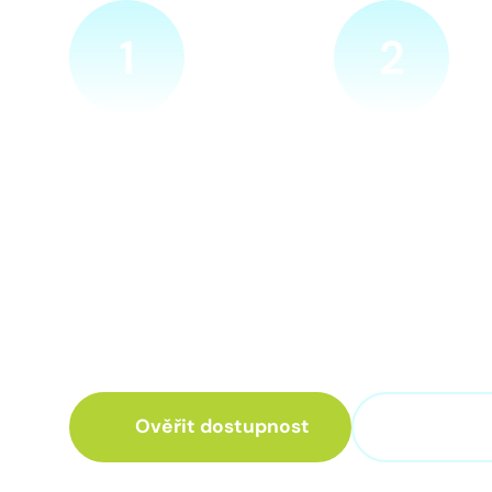
1
2
Ověříme a objednáme
Přijedeme za v
Objednejte si naprosto
Náš technik přijede
nezávazně prohlídku místa
zvolené místo. Po p
nové přípojky. Sdělte nám
vám sdělí veškeré 
adresu a vyhovující termín
ohledně připojení.
návštěvy našeho technika.
Ověřit dostupnost
+420 3