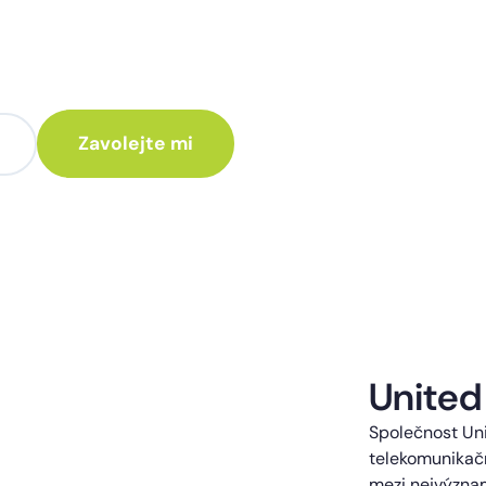
te poradit jak
 Vám rádi ozveme.
te kontaktováni s obchodní nabídkou.
United
Společnost Uni
telekomunikačn
mezi nejvýzna