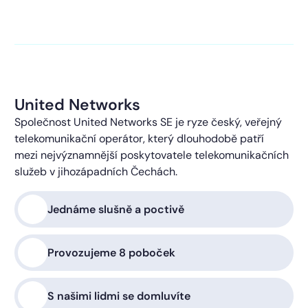
kontaktováni s obchodní nabídkou.
Více o ochraně
soukromí
United Networks
Společnost United Networks SE je ryze český, veřejný
telekomunikační operátor, který dlouhodobě patří
mezi nejvýznamnější poskytovatele telekomunikačních
služeb v jihozápadních Čechách.
Jednáme slušně a poctivě
Provozujeme 8 poboček
S našimi lidmi se domluvíte