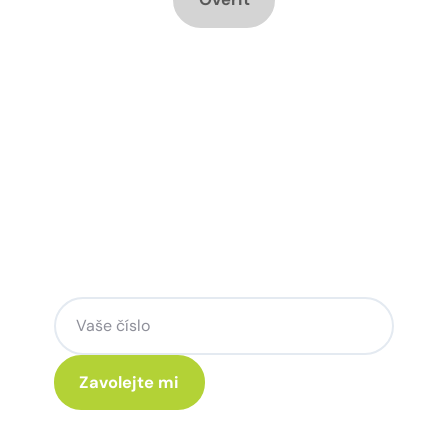
Chcete změnu a potřebujete
poradit jak na to?
Zanechte nám svoje telefoní číslo a my
se Vám rádi ozveme.
Kliknutím na „Zavolejte mi“ souhlasíte s tím, že budete