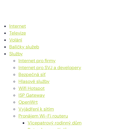
Internet
Televize
Volání
Balíčky služeb
Služby
Internet pro firmy
Internet pro SVJ a developery
Bezpečná síť
Hlasové služby
Wifi Hotspot
ISP Gateway
OpenWrt
Vyjádření k sítím
Pronájem Wi-Fi routeru
Vícepatrový rodinný dům