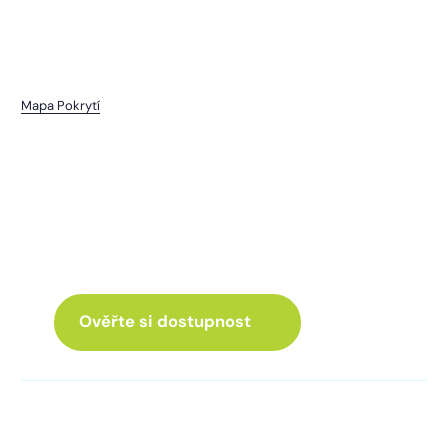
Mapa Pokrytí
Brůdek
I pro vás máme internet
a Chytrou TV
ve skvělé nabídce
Ověřte si dostupnost