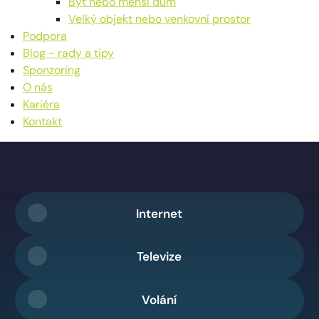
Byt nebo menší dům
Velký objekt nebo venkovní prostor
Podpora
Blog - rady a tipy
Sponzoring
O nás
Kariéra
Kontakt
Internet
Televize
Volání