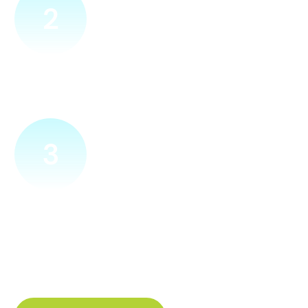
2
Přijedeme za vámi
Náš technik přijede na vámi zvolené místo. Po prohlídce
vám sdělí veškeré informace ohledně připojení.
3
Zapojíme a zprovozníme
Pokud si plácneme, přípojku zapojíme buďto hned
a nebo si domluvíme jiný termín. Náš internet
tak budete mít do několika dnů od objednání.