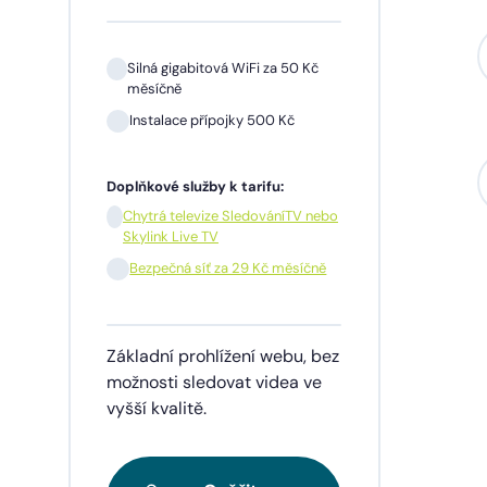
Silná gigabitová WiFi za 50 Kč
měsíčně
Instalace přípojky 500 Kč
Sil
mě
Doplňkové služby k tarifu:
In
Chytrá televize SledováníTV nebo
Skylink Live TV
1 m
pře
Bezpečná síť za 29 Kč měsíčně
Doplňk
Základní prohlížení webu, bez
Chy
Skyl
možnosti sledovat videa ve
vyšší kvalitě.
Be