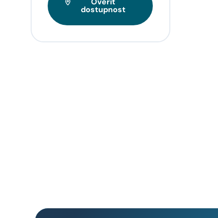
Ověřit
Tarif
dostupnost
videa
napří
domo