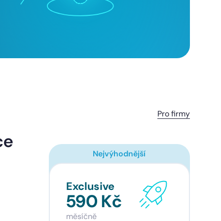
Pro firmy
ce
Nejvýhodnější
Exclusive
590 Kč
měsíčně