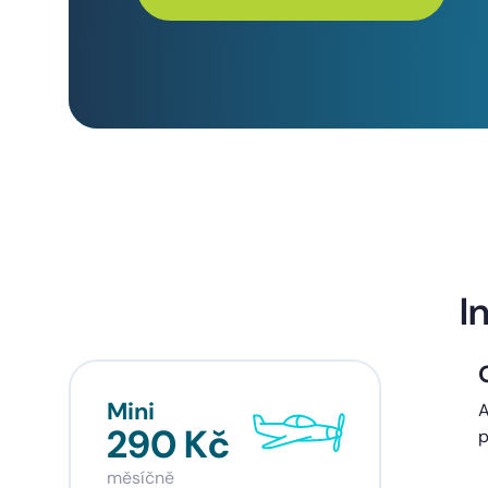
I
Mini
Sta
A
290 Kč
39
p
měsíčně
měsí