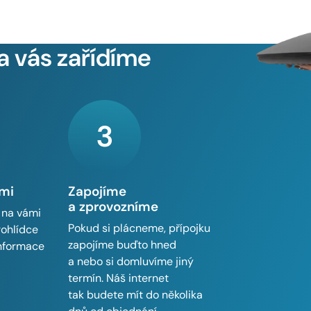
a vás zařídíme
3
ámi
Zapojíme
a zprovozníme
 na vámi
Pokud si plácneme, přípojku
rohlídce
zapojíme buďto hned
informace
a nebo si domluvíme jiný
termín. Náš internet
tak budete mít do několika