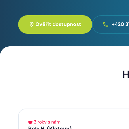
Ověřit dostupnost
+420 3
H
3 roky s námi
Petr H. (Klatovy)