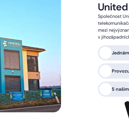
United
Společnost Uni
telekomunikačn
mezi nejvýzna
v jihozápadníc
Jednáme
Provoz
S našim