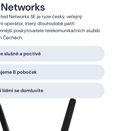
 Networks
ted Networks SE je ryze český, veřejný
í operátor, který dlouhodobě patří
mnější poskytovatele telekomunikačních služeb
h Čechách.
 slušně a poctivě
ujeme 8 poboček
i lidmi se domluvíte