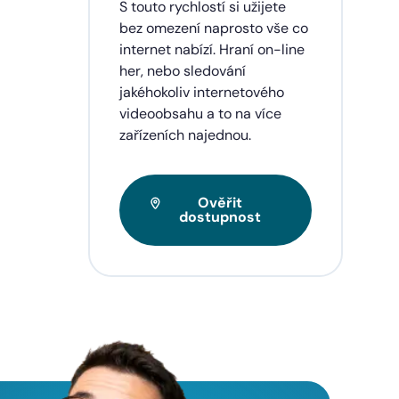
dinu,
S touto rychlostí si užijete
lužby
bez omezení naprosto vše co
ích
internet nabízí. Hraní on-line
eí a
her, nebo sledování
jakéhokoliv internetového
videoobsahu a to na více
zařízeních najednou.
Ověřit
dostupnost