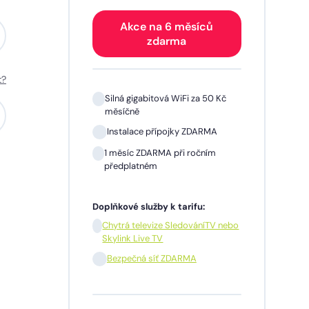
Akce na 6 měsíců
zdarma
t?
 Kč
Silná gigabitová WiFi za 50 Kč
měsíčně
A
Instalace přípojky ZDARMA
m
1 měsíc ZDARMA při ročním
předplatném
Doplňkové služby k tarifu:
V nebo
Chytrá televize SledováníTV nebo
Skylink Live TV
síčně
Bezpečná síť ZDARMA