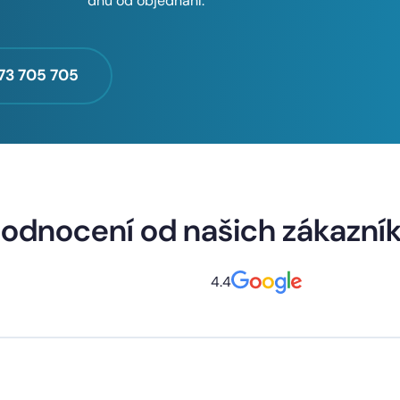
dnů od objednání.
73 705 705
odnocení od našich zákazní
4.4