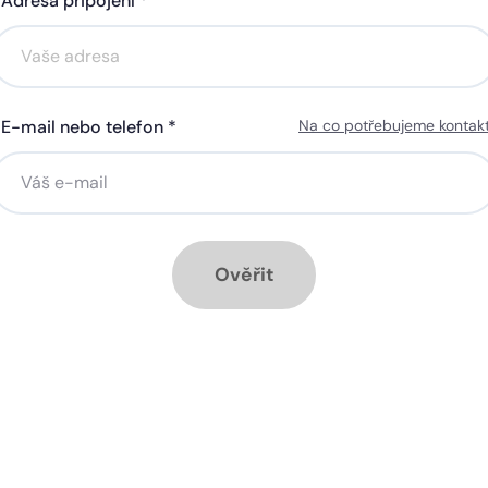
Adresa připojení *
Akce na 6 měsíců
Akce na 6 měsíců
zdarma
zdarma
E-mail nebo telefon *
Na co potřebujeme kontak
ná gigabitová WiFi za 50 Kč
Silná gigabitová WiFi za 50
síčně
měsíčně
stalace přípojky ZDARMA
Instalace přípojky ZDARM
ěsíc ZDARMA při ročním
1 měsíc ZDARMA při roční
dplatném
předplatném
Ověřit
ové služby k tarifu:
Doplňkové služby k tarifu:
trá televize SledováníTV nebo
Chytrá televize SledováníT
ink Live TV
Skylink Live TV
zpečná síť za 29 Kč měsíčně
Bezpečná síť za 29 Kč mě