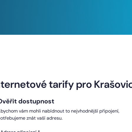
Naše internetové tarify
nternetové tarify pro Krašovi
Ověřit dostupnost
ndard
Comfort
bychom vám mohli nabídnout to nejvhodnější připojení,
0 Kč
450 Kč
otřebujeme znát vaší adresu.
čně
měsíčně