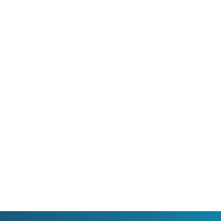
 umožňuje sledování HD
Ideální tarif pro celou ro
 a dobře vám poslouží
užijete si streamovací s
klad i při práci z
na všech vašich zařízen
va.
současně, včetně 4K vid
filmů.
Ověřit
dostupnost
Ověřit
dostupnost