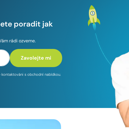
te poradit jak
 Vám rádi ozveme.
te kontaktováni s obchodní nabídkou.