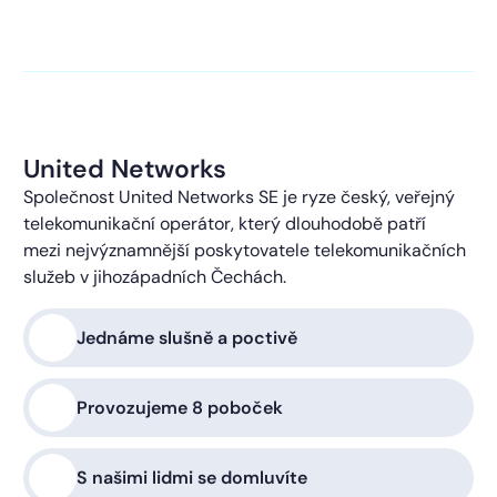
kontaktováni s obchodní nabídkou.
Více o ochraně
soukromí
United Networks
Společnost United Networks SE je ryze český, veřejný
telekomunikační operátor, který dlouhodobě patří
mezi nejvýznamnější poskytovatele telekomunikačních
služeb v jihozápadních Čechách.
Jednáme slušně a poctivě
Provozujeme 8 poboček
S našimi lidmi se domluvíte