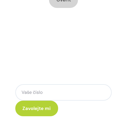
Chcete změnu a potřebujete
poradit jak na to?
Zanechte nám svoje telefoní číslo a my
se Vám rádi ozveme.
Kliknutím na „Zavolejte mi“ souhlasíte s tím, že budete