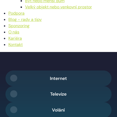
Byt nebo menší dům
Velký objekt nebo venkovní prostor
Podpora
Blog - rady a tipy
Sponzoring
O nás
Kariéra
Kontakt
Internet
Televize
Volání