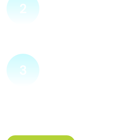
2
Přijedeme za vámi
Náš technik přijede na vámi zvolené místo. Po prohlídce
vám sdělí veškeré informace ohledně připojení.
3
Zapojíme a zprovozníme
Pokud si plácneme, přípojku zapojíme buďto hned
a nebo si domluvíme jiný termín. Náš internet
tak budete mít do několika dnů od objednání.