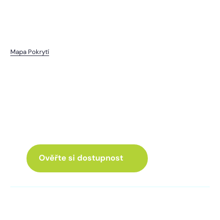
Mapa Pokrytí
Velká Turná
I pro vás máme internet
a Chytrou TV
ve skvělé nabídce
Ověřte si dostupnost