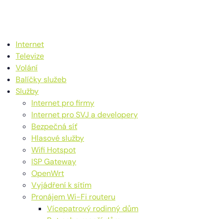
Internet
Televize
Volání
Balíčky služeb
Služby
Internet pro firmy
Internet pro SVJ a developery
Bezpečná síť
Hlasové služby
Wifi Hotspot
ISP Gateway
OpenWrt
Vyjádření k sítím
Pronájem Wi-Fi routeru
Vícepatrový rodinný dům