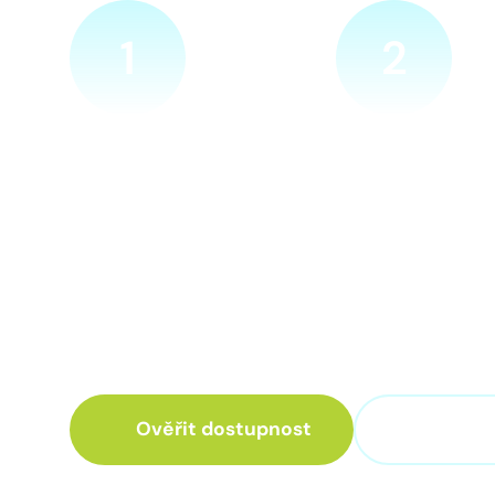
1
2
Ověříme a objednáme
Přijedeme za v
Objednejte si naprosto
Náš technik přijede
nezávazně prohlídku místa
zvolené místo. Po p
nové přípojky. Sdělte nám
vám sdělí veškeré 
adresu a vyhovující termín
ohledně připojení.
návštěvy našeho technika.
Ověřit dostupnost
+420 3