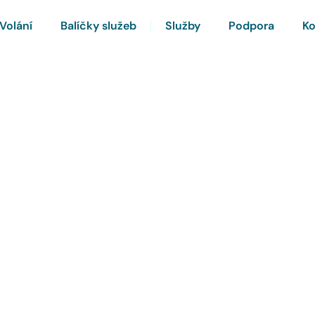
Volání
Balíčky služeb
Služby
Podpora
Ko
rnet a Chytrou TV