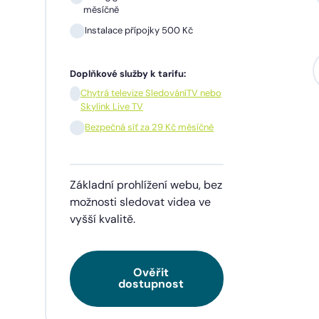
měsíčně
Instalace přípojky 500 Kč
Sil
mě
Doplňkové služby k tarifu:
In
Chytrá televize SledováníTV nebo
Skylink Live TV
1 m
pře
Bezpečná síť za 29 Kč měsíčně
Doplňk
Základní prohlížení webu, bez
Chy
Skyl
možnosti sledovat videa ve
vyšší kvalitě.
Be
Ověřit
Tarif
dostupnost
videa
napří