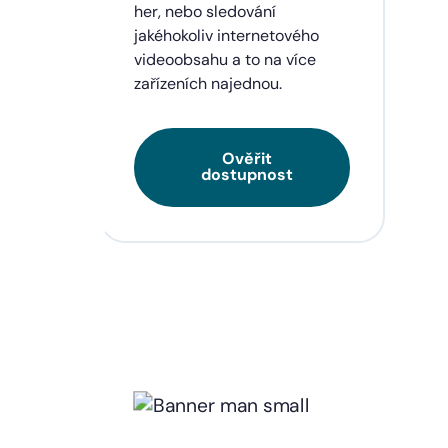
eí a
her, nebo sledování
jakéhokoliv internetového
videoobsahu a to na více
zařízeních najednou.
Ověřit
dostupnost