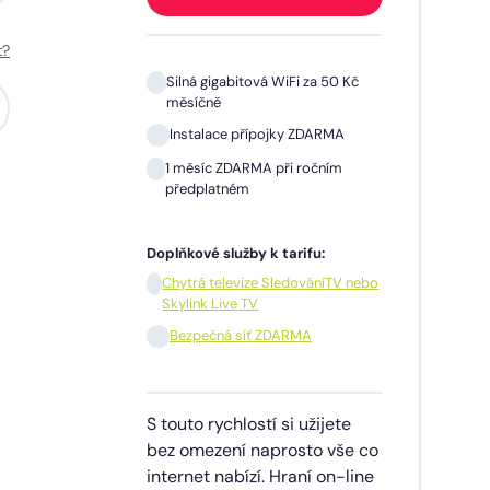
t?
 Kč
Silná gigabitová WiFi za 50 Kč
měsíčně
A
Instalace přípojky ZDARMA
m
1 měsíc ZDARMA při ročním
předplatném
Doplňkové služby k tarifu:
V nebo
Chytrá televize SledováníTV nebo
Skylink Live TV
síčně
Bezpečná síť ZDARMA
dinu,
S touto rychlostí si užijete
lužby
bez omezení naprosto vše co
ích
internet nabízí. Hraní on-line