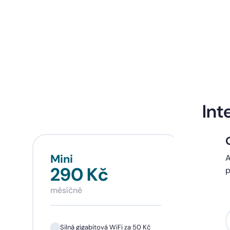
Int
Mini
Sta
A
290 Kč
39
p
měsíčně
měsí
Silná gigabitová WiFi za 50 Kč