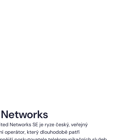
 Networks
ted Networks SE je ryze český, veřejný
í operátor, který dlouhodobě patří
mnější poskytovatele telekomunikačních služeb