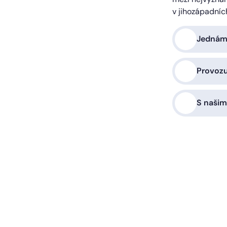
v jihozápadníc
Jednáme
Provoz
S našim
a vás zařídíme