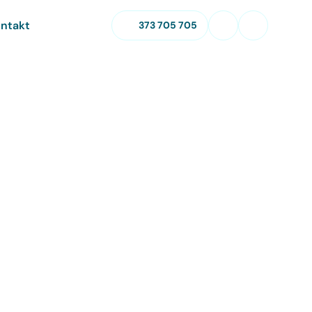
ntakt
373 705 705