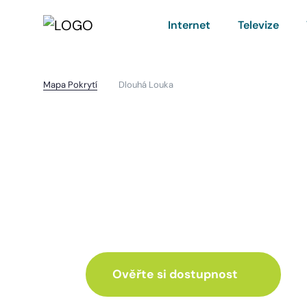
Internet
Televize
Mapa Pokrytí
Dlouhá Louka
Dlouhá Louka
I pro vás máme inte
ve skvělé nabídce
Ověřte si dostupnost