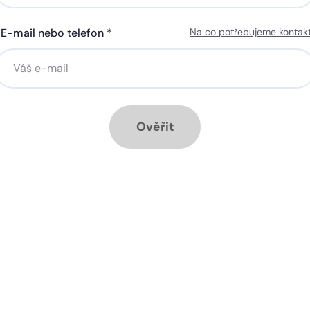
E-mail nebo telefon *
Na co potřebujeme kontak
ná gigabitová WiFi za 50 Kč
Silná gigabitová WiFi za 50
síčně
měsíčně
stalace přípojky ZDARMA
Instalace přípojky ZDARM
ěsíc ZDARMA při ročním
1 měsíc ZDARMA při roční
dplatném
předplatném
Ověřit
ové služby k tarifu:
Doplňkové služby k tarifu:
trá televize SledováníTV nebo
Chytrá televize SledováníT
ink Live TV
Skylink Live TV
zpečná síť za 29 Kč měsíčně
Bezpečná síť za 29 Kč mě
 umožňuje sledování HD
Ideální tarif pro celou ro
 a dobře vám poslouží
užijete si streamovací s
klad i při práci z
na všech vašich zařízen