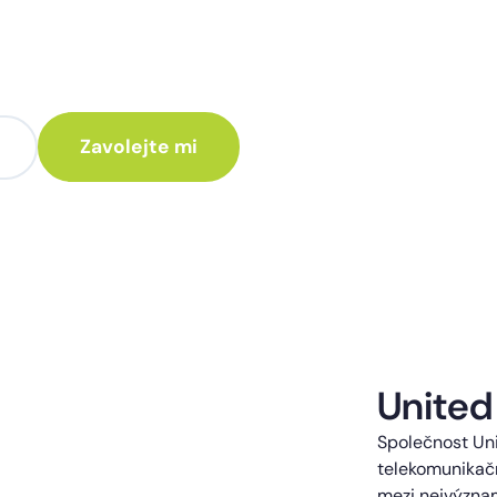
te poradit jak
 Vám rádi ozveme.
te kontaktováni s obchodní nabídkou.
United
Společnost Uni
telekomunikačn
mezi nejvýzna