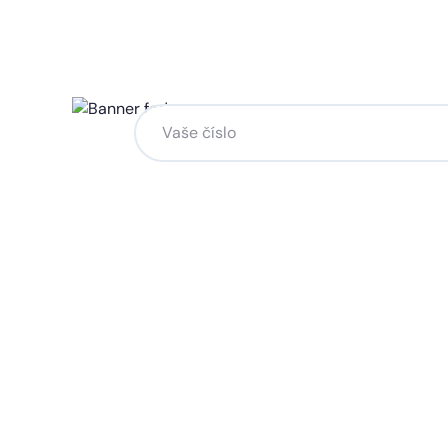
Chcete změnu a potřebuje
na to?
Zanechte nám svoje telefoní číslo a my se
Kliknutím na „Zavolejte mi“ souhlasíte s tím, že bude
Více o ochraně soukromí