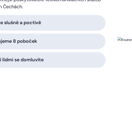
h Čechách.
 slušně a poctivě
ujeme 8 poboček
i lidmi se domluvíte