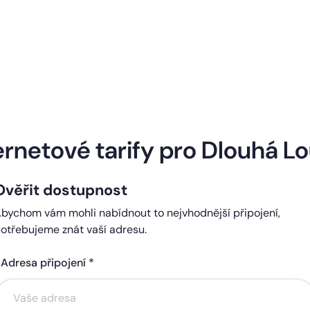
Naše internetové tarify
ernetové tarify pro Dlouhá L
Ověřit dostupnost
ndard
Comfort
bychom vám mohli nabídnout to nejvhodnější připojení,
0 Kč
450 Kč
otřebujeme znát vaší adresu.
čně
měsíčně
Adresa připojení *
Akce na 6 měsíců
Akce na 6 měsíců
zdarma
zdarma